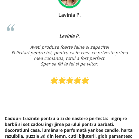
Alexandra Ionita T.
Alexandra Ionita T.
Cel mai rapid site de cumparaturi.
V
M.a salvat de doua ori de alergatura din magazine.
Produsele sunt de calitate, arata exact cum ma asteptam.
Nota 10 pentru suport clienti si livrare in 2 ore.
Va multumesc
Cadouri traznite pentru o zi de nastere perfecta: îngrijire
barbă si set cadou ingrijirea parului pentru barbati,
decoratiuni casa, lumânare parfumată yankee candle, harta
razuibila, puzzle 3d din lemn, cutii bijuterii, glob pamantesc