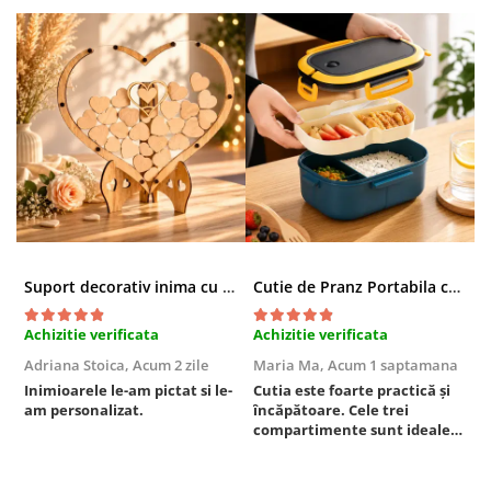
Suport decorativ inima cu mesaje, Cadou cu suflet
Cutie de Pranz Portabila cu Compartimente
Achizitie verificata
Achizitie verificata
A
Adriana Stoica,
Acum 2 zile
Maria Ma,
Acum 1 saptamana
S
Inimioarele le-am pictat si le-
Cutia este foarte practică și
U
am personalizat.
încăpătoare. Cele trei
p
compartimente sunt ideale
p
pentru a separa alimentele,
a
iar închiderea este sigură,
e
fără scurgeri. O folosesc
u