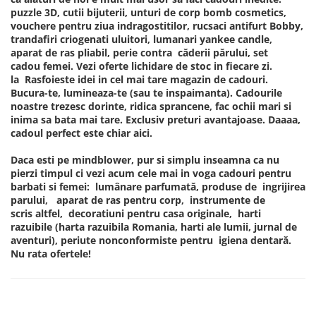
puzzle 3D, cutii bijuterii, unturi de corp bomb cosmetics,
vouchere pentru ziua indragostitilor, rucsaci antifurt Bobby,
trandafiri criogenati uluitori, lumanari yankee candle,
aparat de ras pliabil, perie contra căderii părului, set
cadou femei. Vezi oferte lichidare de stoc in fiecare zi.
la Rasfoieste idei in cel mai tare magazin de cadouri.
Bucura-te, lumineaza-te (sau te inspaimanta). Cadourile
noastre trezesc dorinte, ridica sprancene, fac ochii mari si
inima sa bata mai tare. Exclusiv preturi avantajoase. Daaaa,
cadoul perfect este chiar aici.
Daca esti pe mindblower, pur si simplu inseamna ca nu
pierzi timpul ci vezi acum cele mai in voga cadouri pentru
barbati si femei: lumânare parfumată, produse de ingrijirea
parului, aparat de ras pentru corp, instrumente de
scris altfel, decoratiuni pentru casa originale, harti
razuibile (harta razuibila Romania, harti ale lumii, jurnal de
aventuri), periute nonconformiste pentru igiena dentară.
Nu rata ofertele!