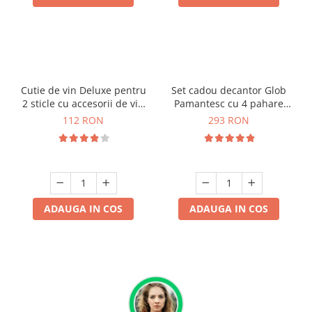
Cutie de vin Deluxe pentru
Set cadou decantor Glob
2 sticle cu accesorii de vin
Pamantesc cu 4 pahare
incluse piele ecologica de
Deluxe
112 RON
293 RON
sarpe
ADAUGA IN COS
ADAUGA IN COS