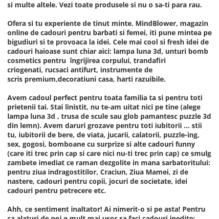
si multe altele. Vezi toate produsele si nu o sa-ti para rau.
Ofera si tu experiente de tinut minte. MindBlower, magazin
online de cadouri pentru barbati si femei, iti pune mintea pe
bigudiuri si te provoaca la idei. Cele mai cool si fresh idei de
cadouri haioase sunt chiar aici: lampa luna 3d, unturi bomb
cosmetics pentru îngrijirea corpului, trandafiri
criogenati, rucsaci antifurt, instrumente de
scris premium,decoratiuni casa, harti razuibile.
Avem cadoul perfect pentru toata familia ta si pentru toti
prietenii tai. Stai linistit, nu te-am uitat nici pe tine (alege
lampa luna 3d , trusa de scule sau glob pamantesc puzzle 3d
din lemn). Avem daruri grozave pentru toti iubitorii ... stii
tu, iubitorii de bere, de viata, jucarii, calatorii, puzzle-ing,
sex, gogosi, bomboane cu surprize si alte cadouri funny
(care iti trec prin cap si care nici nu-ti trec prin cap) ce smulg
zambete imediat ce raman dezgolite in mana sarbatoritului:
pentru ziua indragostitilor, Craciun, Ziua Mamei, zi de
nastere, cadouri pentru copii, jocuri de societate, idei
cadouri pentru petrecere etc.
Ahh, ce sentiment inaltator! Ai nimerit-o si pe asta! Pentru
ca alaturi de noi e mult mai usor sa faci cadouri inedite: