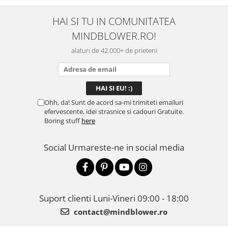
aproape zilnic la serviciu și
p
sunt foarte mulțumită.
m
HAI SI TU IN COMUNITATEA
r
MINDBLOWER.RO!
..
alaturi de 42.000+ de prieteni
Ohh, da! Sunt de acord sa-mi trimiteti emailuri
efervescente, idei strasnice si cadouri Gratuite.
Boring stuff
here
Social
Urmareste-ne in social media
Suport clienti
Luni-Vineri 09:00 - 18:00
contact@mindblower.ro