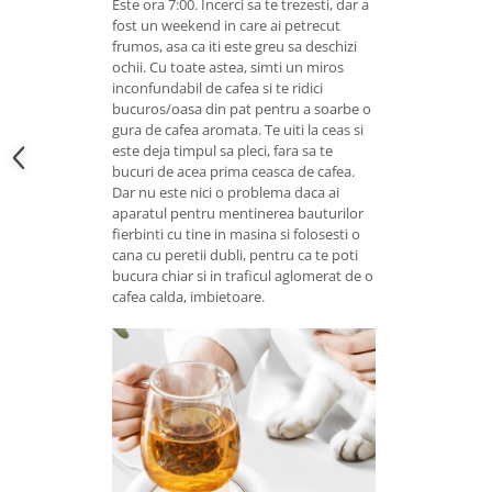
Este ora 7:00. Incerci sa te trezesti, dar a
fost un weekend in care ai petrecut
frumos, asa ca iti este greu sa deschizi
ochii. Cu toate astea, simti un miros
inconfundabil de cafea si te ridici
bucuros/oasa din pat pentru a soarbe o
gura de cafea aromata. Te uiti la ceas si
este deja timpul sa pleci, fara sa te
bucuri de acea prima ceasca de cafea.
Dar nu este nici o problema daca ai
aparatul pentru mentinerea bauturilor
fierbinti cu tine in masina si folosesti o
cana cu peretii dubli, pentru ca te poti
bucura chiar si in traficul aglomerat de o
cafea calda, imbietoare.