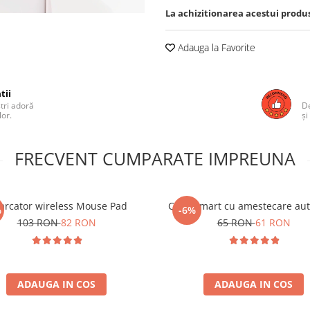
La achizitionarea acestui produ
Adauga la Favorite
tii
ștri adoră
De
lor.
și
FRECVENT CUMPARATE IMPREUNA
carcator wireless Mouse Pad
Cana smart cu amestecare au
%
-6%
103 RON
82 RON
65 RON
61 RON
ADAUGA IN COS
ADAUGA IN COS