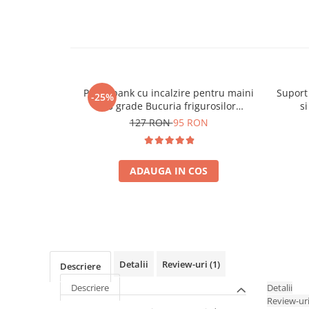
Powerbank cu incalzire pentru maini
Suport
-25%
55 grade Bucuria frigurosilor
s
10000mAh
127 RON
95 RON
ADAUGA IN COS
Detalii
Review-uri
(1)
Descriere
Descriere
Detalii
Review-ur