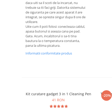
daca uiti sa il scoti de la incarcat, nu
trebuie sa iti faci griji. Datorita sistemului
de siguranta pe care acest aparat il are
integrat, se opreste singur dupa 8 ore de
utilizare.
Uite cum il poti folosi: conecteaza cablul,
apasa butonul si aseaza cana pe pad.
Gata. Acum, incalzitorul o sa-ti tina
bautura la o temperatura constanta,
pana la ultima picatura.
Informatii conformitate produs
Kit curatare gadget 3 in 1 Cleaning Pen
Termos
-20%
41 RON