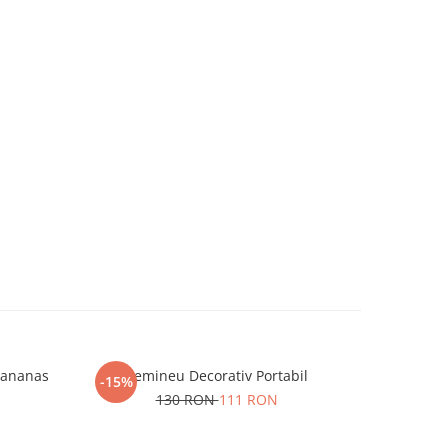
r ananas
Semineu Decorativ Portabil
Kit multif
-15%
-20%
130 RON
111 RON