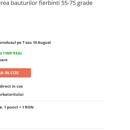
ea bauturilor fierbinti 55-75 grade
rodusul pe 7 sau 10 August
N TIMP REAL
toare
A IN COS
irect in cos
arbatoritului
e. 1 punct = 1 RON