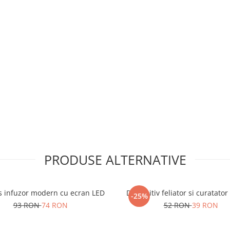
PRODUSE ALTERNATIVE
 infuzor modern cu ecran LED
Dispozitiv feliator si curatato
-25%
93 RON
74 RON
52 RON
39 RON