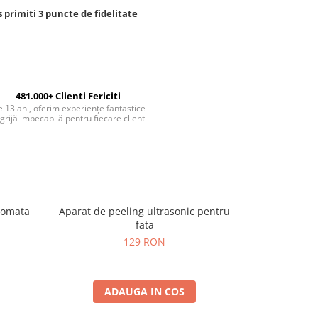
s primiti
3
puncte de fidelitate
481.000+ Clienti Fericiti
 13 ani, oferim experiențe fantastice
 grijă impecabilă pentru fiecare client
tomata
Aparat de peeling ultrasonic pentru
Cactus Cups
-20%
fata
129 RON
9
ADAUGA IN COS
A