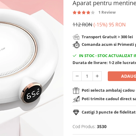
Aparat pentru mentiner
1 Review
112 RON
(-15%)
95 RON
Transport Gratuit > 300 lei
Comanda acum si Primesti p
IN STOC
-
STOC ACTUALIZAT I
Durata de livrare:
1-2 zile lucra
ADAUG
Poti selecta ambalaj cadou d
Poti trimite cadoul direct s
Castigi
3
puncte de fidelitat
Cod Produs:
3530