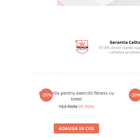
Garantia Calita
97.8% dintre clienții no
calitatea produse
Dispozitiv pentru exercitii fitness cu
In
-35%
-20
timer
153 RON
99 RON
ADAUGA IN COS