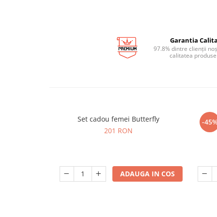
Garantia Calita
97.8% dintre clienții no
calitatea produse
Set cadou femei Butterfly
-45
201 RON
ADAUGA IN COS