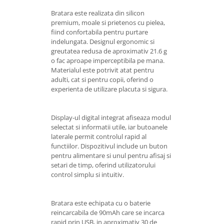
Bratara este realizata din silicon
premium, moale si prietenos cu pielea,
fiind confortabila pentru purtare
indelungata. Designul ergonomic si
greutatea redusa de aproximativ 21.6 g
o fac aproape imperceptibila pe mana.
Materialul este potrivit atat pentru
adulti, cat si pentru copii, oferind o
experienta de utilizare placuta si sigura.
Display-ul digital integrat afiseaza modul
selectat si informatii utile, iar butoanele
laterale permit controlul rapid al
functiilor. Dispozitivul include un buton
pentru alimentare si unul pentru afisaj si
setari de timp, oferind utilizatorului
control simplu si intuitiv.
Bratara este echipata cu o baterie
reincarcabila de 90mAh care se incarca
rapid prin USB, in aproximativ 30 de