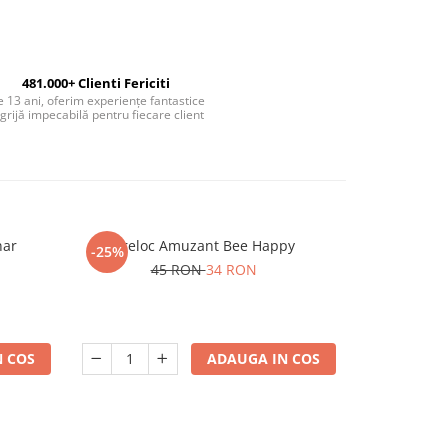
481.000+ Clienti Fericiti
 13 ani, oferim experiențe fantastice
 grijă impecabilă pentru fiecare client
nar
Breloc Amuzant Bee Happy
Set 6 Paha
-25%
-13%
45 RON
34 RON
22
 COS
ADAUGA IN COS