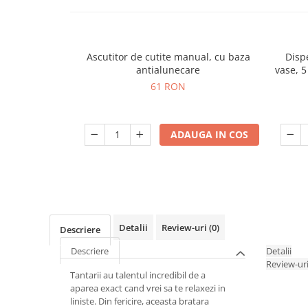
Ascutitor de cutite manual, cu baza
Disp
antialunecare
vase, 5
61 RON
ADAUGA IN COS
Detalii
Review-uri
(0)
Descriere
Descriere
Detalii
Review-ur
Tantarii au talentul incredibil de a
aparea exact cand vrei sa te relaxezi in
liniste. Din fericire, aceasta bratara