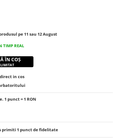
rodusul pe 11 sau 12 August
N TIMP REAL
Ă ÎN COȘ
 LIMITAT
irect in cos
arbatoritului
e. 1 punct = 1 RON
s primiti
1
punct de fidelitate