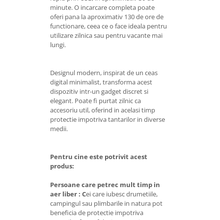
minute. O incarcare completa poate
oferi pana la aproximativ 130 de ore de
functionare, ceea ce o face ideala pentru
utilizare zilnica sau pentru vacante mai
lungi.
Designul modern, inspirat de un ceas
digital minimalist, transforma acest
dispozitiv intr-un gadget discret si
elegant. Poate fi purtat zilnic ca
accesoriu util, oferind in acelasi timp
protectie impotriva tantarilor in diverse
medii.
Pentru cine este potrivit acest
produs:
Persoane care petrec mult timp in
aer liber :
C
ei care iubesc drumetiile,
campingul sau plimbarile in natura pot
beneficia de protectie impotriva