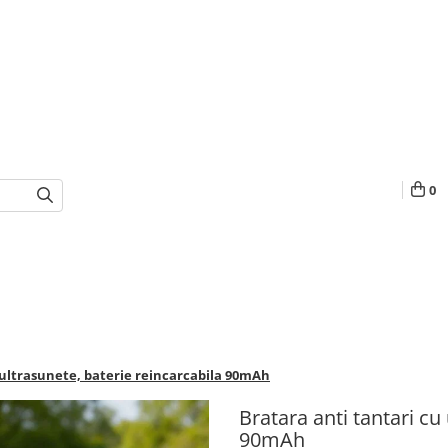
0
 ultrasunete, baterie reincarcabila 90mAh
Bratara anti tantari cu
90mAh