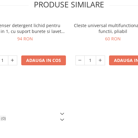
PRODUSE SIMILARE
enser detergent lichid pentru
Cleste universal multifunctiona
 in 1, cu suport burete si laveta,
functii, pliabil
organizator chiuveta
94 RON
60 RON
ADAUGA IN COS
ADAUGA IN
i
(0)