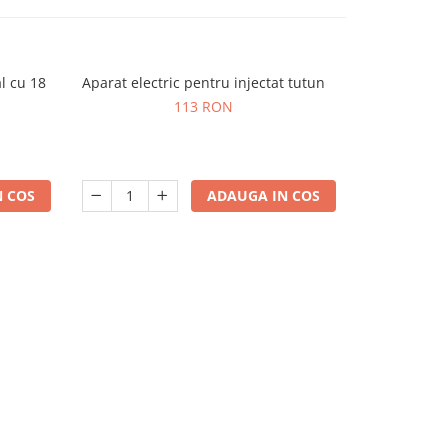
l cu 18
Aparat electric pentru injectat tutun
Minge giros
incheiet
113 RON
 COS
ADAUGA IN COS