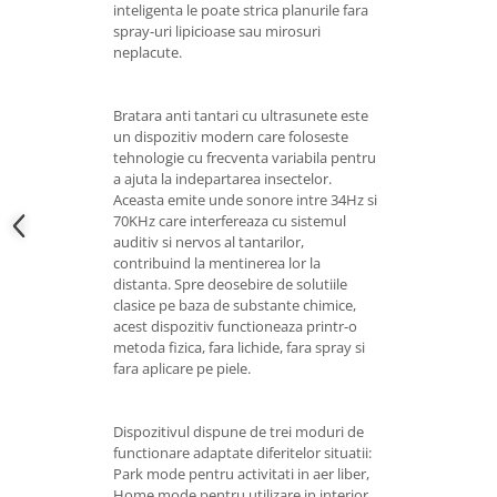
inteligenta le poate strica planurile fara
spray-uri lipicioase sau mirosuri
neplacute.
Bratara anti tantari cu ultrasunete este
un dispozitiv modern care foloseste
tehnologie cu frecventa variabila pentru
a ajuta la indepartarea insectelor.
Aceasta emite unde sonore intre 34Hz si
70KHz care interfereaza cu sistemul
auditiv si nervos al tantarilor,
contribuind la mentinerea lor la
distanta. Spre deosebire de solutiile
clasice pe baza de substante chimice,
acest dispozitiv functioneaza printr-o
metoda fizica, fara lichide, fara spray si
fara aplicare pe piele.
Dispozitivul dispune de trei moduri de
functionare adaptate diferitelor situatii:
Park mode pentru activitati in aer liber,
Home mode pentru utilizare in interior