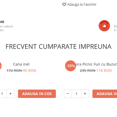
Adauga la Favorite
tii
ștri adoră
De
lor.
și
FRECVENT CUMPARATE IMPREUNA
Cana inel
Patura Picnic Fun cu Buzu
%
-50%
172 RON
95 RON
235 RON
118 RON
ADAUGA IN COS
ADAUGA IN