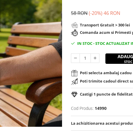
58 RON
(-20%)
46 RON
Transport Gratuit > 300 lei
Comanda acum si Primesti p
IN STOC
-
STOC ACTUALIZAT I
ADAUG
STOC
Poti selecta ambalaj cadou d
Poti trimite cadoul direct s
Castigi
1
puncte de fidelitat
Cod Produs:
14990
La achizitionarea acestui produ