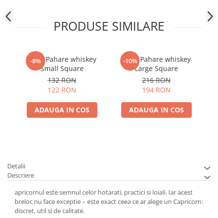
PRODUSE SIMILARE
Set 4 Pahare whiskey
Set 6 Pahare whiskey
-8%
-10%
Small Square
Large Square
132 RON
216 RON
122 RON
194 RON
ADAUGA IN COS
ADAUGA IN COS
Detalii
Descriere
apricornul este semnul celor hotarati, practici si loiali. Iar acest
breloc nu face exceptie – este exact ceea ce ar alege un Capricorn:
discret, util si de calitate.