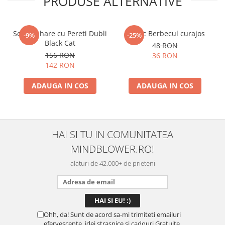
PRODUSE ALTERNATIVE
Set 4 Pahare cu Pereti Dubli
Breloc Berbecul curajos
-9%
-25%
Black Cat
48 RON
156 RON
36 RON
142 RON
ADAUGA IN COS
ADAUGA IN COS
HAI SI TU IN COMUNITATEA
MINDBLOWER.RO!
alaturi de 42.000+ de prieteni
Ohh, da! Sunt de acord sa-mi trimiteti emailuri
efervescente, idei strasnice si cadouri Gratuite.