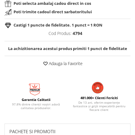
Poti selecta ambalaj cadou direct in cos
Poti trimite cadoul direct sarbatoritului
Castigi
1
puncte de fidelitate. 1 punct = 1 RON
Cod Produs:
4794
La achizitionarea acestui produs primiti
1
punct de fidelitate
Adauga la Favorite
481.000+ Clienti Fericiti
Garantia Calitatii
De 13 ani, oferim experiențe
97.8% dintre clienții noștri adoră
fantastice și grijă impecabilă pentru
calitatea produselor.
fiecare client
PACHETE SI PROMOTII