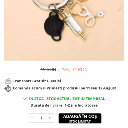
Cadouri Zodia Pesti
Cadouri Sfantul Andrei
Cadouri Fete
Cani si Termosuri
Cadouri Sfantul Alexandru
Pentru Copilul din tine
Jocuri si Puzzle
Cadouri Sfanta Ana
Cadouri Haioase
Produse pentru Calatorie
Cadouri Constantin si Elena
Cadouri de Casa Noua
Seturi de caligrafie
Cadouri Sfanta Maria
Cadouri Majorat
Cadouri Sfintii Mihail si Gavriil
Cadouri pentru Nasi
Cadouri pentru Bunici
Cadouri pentru Prieteni
45 RON
(-25%)
34 RON
Cadouri pentru Sefi
Transport Gratuit > 300 lei
Cel ce are tot
Comanda acum si Primesti produsul pe 11 sau 12 August
Cadouri Nunta si Cununie civila
IN STOC
-
STOC ACTUALIZAT IN TIMP REAL
Durata de livrare:
1-2 zile lucratoare
ADAUGĂ ÎN COȘ
STOC LIMITAT