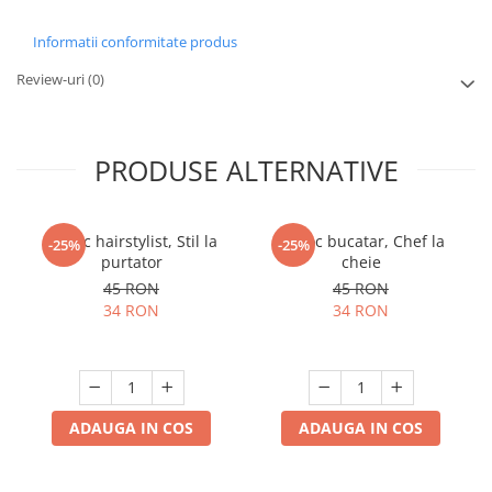
Informatii conformitate produs
Review-uri
(0)
PRODUSE ALTERNATIVE
Breloc hairstylist, Stil la
Breloc bucatar, Chef la
-25%
-25%
purtator
cheie
45 RON
45 RON
34 RON
34 RON
ADAUGA IN COS
ADAUGA IN COS