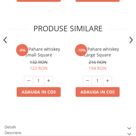
PRODUSE SIMILARE
Set 4 Pahare whiskey
Set 6 Pahare whiskey
-8%
-10%
Small Square
Large Square
132 RON
216 RON
122 RON
194 RON
ADAUGA IN COS
ADAUGA IN COS
Detalii
Descriere