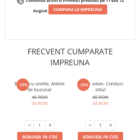
Comanda acum si Primesti produsul pe 11 sau 12
CUMPARA-LE IMPREUNA
August
FRECVENT CUMPARATE
IMPREUNA
Breloc cu unelte, Atelier
Breloc volan, Conduci
Br
-25%
-25%
de buzunar
stilul
45 RON
45 RON
34 RON
34 RON
ADAUGA IN COS
ADAUGA IN COS