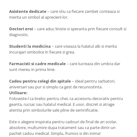
Asistente dedicate
– care stiu ca fiecare zambet conteaza si
merita un simbol al aprecierii lor.
Doctori eroi
– care aduc liniste si speranta prin fiecare consult si
diagnostic.
Studenti la medicina
– care viseaza la halatul alb si merita
incurajari simbolice in fiecare zi grea.
Farmacisti si cadre medicale
– care lucreaza din umbra dar
sunt mereu in prima linie.
Cadou pentru colegi din spitale
– ideal pentru sarbatori,
aniversari sau pur si simplu ca gest de recunostinta.
Utilizare:
Foloseste-l ca breloc pentru chei, ca accesoriu decorativ pentru
geanta, rucsac sau halatul medical. E usor, discret si atrage
atentia prin simbolurile sale pline de semnificatie.
Este o alegere inspirata pentru cadouri de final de an scolar,
absolvire, multumire dupa tratament sau ca parte dintr-un
pachet cadou medical. Simplu, frumos si din inima!