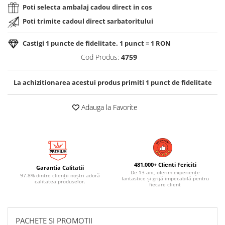
Poti selecta ambalaj cadou direct in cos
Poti trimite cadoul direct sarbatoritului
Castigi
1
puncte de fidelitate. 1 punct = 1 RON
Cod Produs:
4759
La achizitionarea acestui produs primiti
1
punct de fidelitate
Adauga la Favorite
481.000+ Clienti Fericiti
Garantia Calitatii
De 13 ani, oferim experiențe
97.8% dintre clienții noștri adoră
fantastice și grijă impecabilă pentru
calitatea produselor.
fiecare client
PACHETE SI PROMOTII