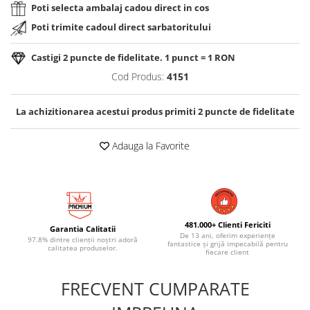
Poti selecta ambalaj cadou direct in cos
Poti trimite cadoul direct sarbatoritului
Castigi
2
puncte de fidelitate. 1 punct = 1 RON
Cod Produs:
4151
La achizitionarea acestui produs primiti
2
puncte de fidelitate
Adauga la Favorite
481.000+ Clienti Fericiti
Garantia Calitatii
De 13 ani, oferim experiențe
97.8% dintre clienții noștri adoră
fantastice și grijă impecabilă pentru
calitatea produselor.
fiecare client
FRECVENT CUMPARATE