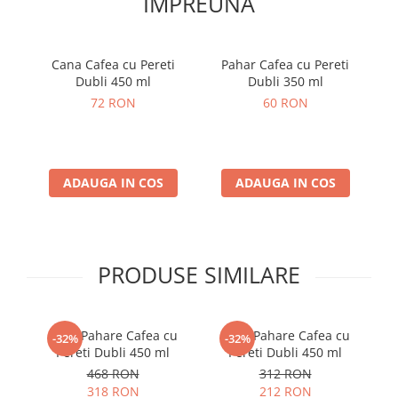
IMPREUNA
Cana Cafea cu Pereti
Pahar Cafea cu Pereti
Dubli 450 ml
Dubli 350 ml
72 RON
60 RON
ADAUGA IN COS
ADAUGA IN COS
PRODUSE SIMILARE
Set 6 Pahare Cafea cu
Set 4 Pahare Cafea cu
-32%
-32%
Pereti Dubli 450 ml
Pereti Dubli 450 ml
468 RON
312 RON
318 RON
212 RON