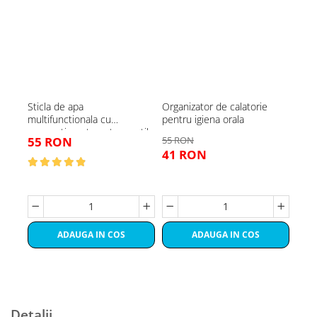
Sticla de apa
Organizator de calatorie
Mini
multifunctionala cu
pentru igiena orala
inca
compartiment pentru pastile
55 RON
55 RON
122
41 RON
98
ADAUGA IN COS
ADAUGA IN COS
Detalii