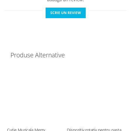
SCRIE UN REVIEW
Produse Alternative
Cutie Muzicala Merry
Dispozitiv rotativ pentru pasta
Pu