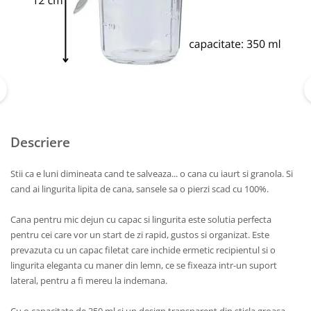
Descriere
Stii ca e luni dimineata cand te salveaza... o cana cu iaurt si granola. Si
cand ai lingurita lipita de cana, sansele sa o pierzi scad cu 100%.
Cana pentru mic dejun cu capac si lingurita este solutia perfecta
pentru cei care vor un start de zi rapid, gustos si organizat. Este
prevazuta cu un capac filetat care inchide ermetic recipientul si o
lingurita eleganta cu maner din lemn, ce se fixeaza intr-un suport
lateral, pentru a fi mereu la indemana.
Cu o capacitate de 350 ml si un design transparent din sticla groasa,