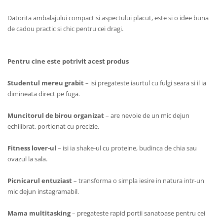
Datorita ambalajului compact si aspectului placut, este si o idee buna
de cadou practic si chic pentru cei dragi.
Pentru cine este potrivit acest produs
Studentul mereu grabit
– isi pregateste iaurtul cu fulgi seara si il ia
dimineata direct pe fuga.
Muncitorul de birou organizat
– are nevoie de un mic dejun
echilibrat, portionat cu precizie.
Fitness lover-ul
– isi ia shake-ul cu proteine, budinca de chia sau
ovazul la sala.
Picnicarul entuziast
– transforma o simpla iesire in natura intr-un
mic dejun instagramabil.
Mama multitasking
– pregateste rapid portii sanatoase pentru cei