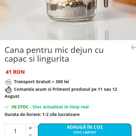
Brelocuri
Cadouri Zodia Pesti
Cadouri Sfantul Andrei
Cadouri Fete
Cani si Termosuri
Cadouri Sfantul Alexandru
Pentru Copilul din tine
Jocuri si Puzzle
Cadouri Sfanta Ana
Cadouri Haioase
Produse pentru Calatorie
Cadouri Constantin si Elena
Cadouri de Casa Noua
Seturi de caligrafie
Cadouri Sfanta Maria
Cadouri Majorat
Cana pentru mic dejun cu
Cadouri Sfintii Mihail si Gavriil
Cadouri pentru Nasi
capac si lingurita
Cadouri pentru Bunici
41 RON
Cadouri pentru Prieteni
Transport Gratuit > 300 lei
Cadouri pentru Sefi
Comanda acum si Primesti produsul pe 11 sau 12
Cel ce are tot
August
Cadouri Nunta si Cununie civila
IN STOC
-
Stoc actualizat in timp real
Durata de livrare:
1-2 zile lucratoare
ADAUGĂ ÎN COȘ
STOC LIMITAT