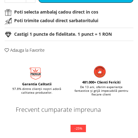
Poti selecta ambalaj cadou direct in cos
Poti trimite cadoul direct sarbatoritului
Castigi
1
puncte de fidelitate. 1 punct = 1 RON
Adauga la Favorite
481.000+ Clienti Fericiti
Garantia Calitatii
De 13 ani, oferim experiențe
97.8% dintre clienții noștri adoră
fantastice și grijă impecabilă pentru
calitatea produselor.
fiecare client
Frecvent cumparate impreuna
-25%
-2