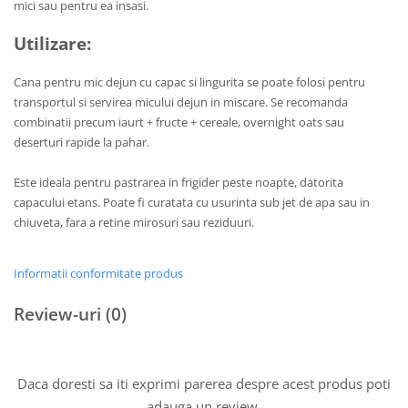
mici sau pentru ea insasi.
Utilizare:
Cana pentru mic dejun cu capac si lingurita se poate folosi pentru
transportul si servirea micului dejun in miscare. Se recomanda
combinatii precum iaurt + fructe + cereale, overnight oats sau
deserturi rapide la pahar.
Este ideala pentru pastrarea in frigider peste noapte, datorita
capacului etans. Poate fi curatata cu usurinta sub jet de apa sau in
chiuveta, fara a retine mirosuri sau reziduuri.
Informatii conformitate produs
Review-uri
(0)
Daca doresti sa iti exprimi parerea despre acest produs poti
adauga un review.