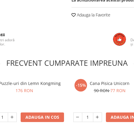
La achizitionarea acestui produ
Adauga la Favorite
tii
ștri adoră
De
lor.
și
FRECVENT CUMPARATE IMPREUNA
 Puzzle-uri din Lemn Kongming
Cana Pisica Unicorn
-15%
176 RON
90 RON
77 RON
ADAUGA IN COS
ADAUGA IN