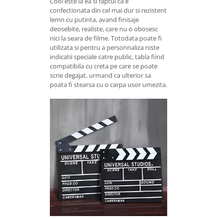
Cool este la ea si faptul ca e
confectionata din cel mai dur si rezistent
lemn cu putinta, avand finisaje
deosebite, realiste, care nu o obosesc
nici la seara de filme. Totodata poate fi
utilizata si pentru a personnaliza niste
indicatii speciale catre public, tabla fiind
compatibila cu creta pe care se poate
scrie degajat, urmand ca ulterior sa
poata fi stearsa cu o carpa usor umezita.