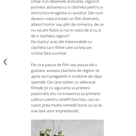
(chiar si in desenele animate), regizorii
pornesc actiunea cu o clacheta pentru a
sincroniza imaginea cu sunetul. Dar cum
deseori viata e insasi un film dramatic,
alteori horror sau plin de romanta, de ce
nu ne-am folosi si noi in viata de zi cu zi
de o clacheta regizor?
Da startul unei zile memorabile cu
clacheta ca-n filme care va lasa pe
oricine fara cuvinte!
Fie ca e pauza de film sau pauza de o
gustare, aceasta clacheta de regizor te
ajuta sa-ti pregatesti o multime de clipe
speciale. Cei care iubesc cu adevarat
filmele (si cu siguranta ai prieteni
pasionati) stiu ce inseamna sa primesti
cadouri pentru cinefili fara haz, caci au
vazut prea multe comedii bune ca sa se
mai lase usor impresionati.