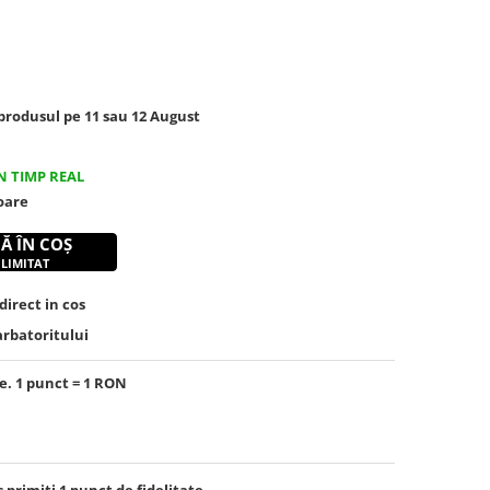
rodusul pe 11 sau 12 August
N TIMP REAL
toare
Ă ÎN COȘ
 LIMITAT
irect in cos
arbatoritului
e. 1 punct = 1 RON