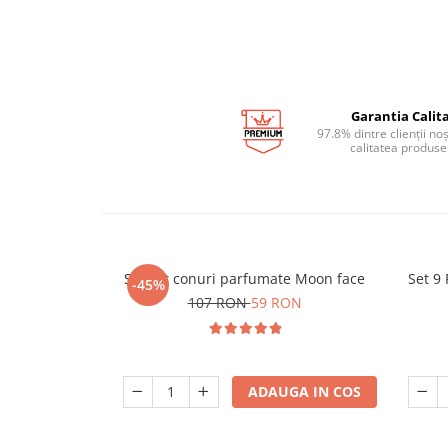
Garantia Calita
97.8% dintre clienții no
calitatea produse
Suport conuri parfumate Moon face
Set 9
-45%
107 RON
59 RON
ADAUGA IN COS