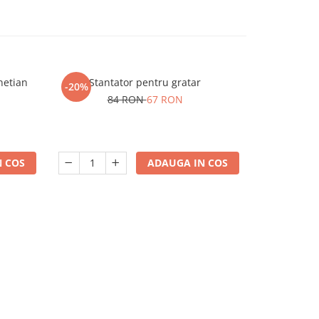
netian
Stantator pentru gratar
-20%
84 RON
67 RON
 COS
ADAUGA IN COS