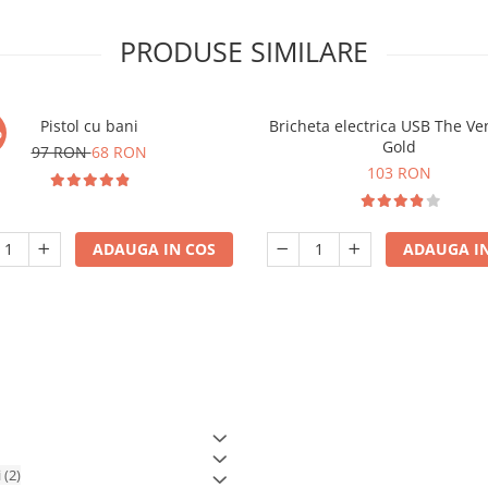
PRODUSE SIMILARE
Pistol cu bani
Bricheta electrica USB The Ve
%
Gold
97 RON
68 RON
103 RON
ADAUGA IN COS
ADAUGA IN
i
(2)