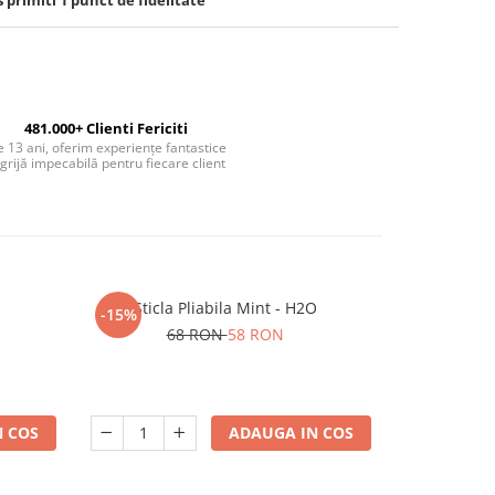
s primiti
1
punct de fidelitate
481.000+ Clienti Fericiti
 13 ani, oferim experiențe fantastice
 grijă impecabilă pentru fiecare client
Sticla Pliabila Mint - H2O
Masca Pre
-15%
-40%
R
68 RON
58 RON
4
 COS
ADAUGA IN COS