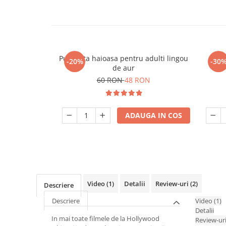
Pusculita haioasa pentru adulti lingou
-20%
-30
de aur
60 RON
48 RON
ADAUGA IN COS
Video
(1)
Detalii
Review-uri
(2)
Descriere
Descriere
Video
(1)
Detalii
In mai toate filmele de la Hollywood
Review-ur