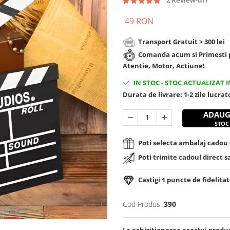
2 Review-uri
49 RON
Transport Gratuit > 300 lei
Comanda acum si Primesti p
Atentie, Motor, Actiune!
IN STOC
-
STOC ACTUALIZAT I
Durata de livrare:
1-2 zile lucra
ADAUG
STOC
Poti selecta ambalaj cadou d
Poti trimite cadoul direct s
Castigi
1
puncte de fidelitat
Cod Produs:
390