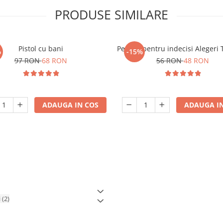
PRODUSE SIMILARE
Pistol cu bani
Pendul pentru indecisi Alegeri 
%
-15%
97 RON
68 RON
56 RON
48 RON
ADAUGA IN COS
ADAUGA IN
i
(2)