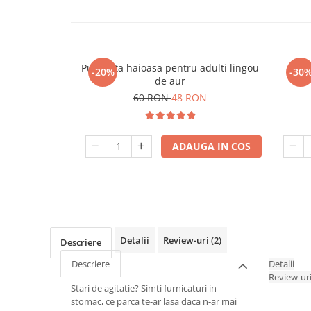
Pusculita haioasa pentru adulti lingou
-20%
-30
de aur
60 RON
48 RON
ADAUGA IN COS
Detalii
Review-uri
(2)
Descriere
Descriere
Detalii
Review-ur
Stari de agitatie? Simti furnicaturi in
stomac, ce parca te-ar lasa daca n-ar mai