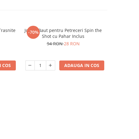
Trasnite
Joc de Baut pentru Petreceri Spin the
Breloc spinn
-70%
-25%
Shot cu Pahar Inclus
94 RON
28 RON
6
 COS
ADAUGA IN COS