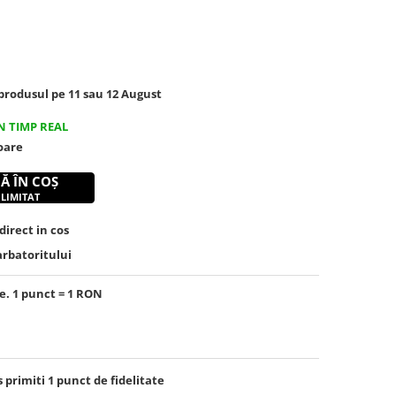
rodusul pe 11 sau 12 August
N TIMP REAL
toare
Ă ÎN COȘ
 LIMITAT
irect in cos
arbatoritului
e. 1 punct = 1 RON
s primiti
1
punct de fidelitate