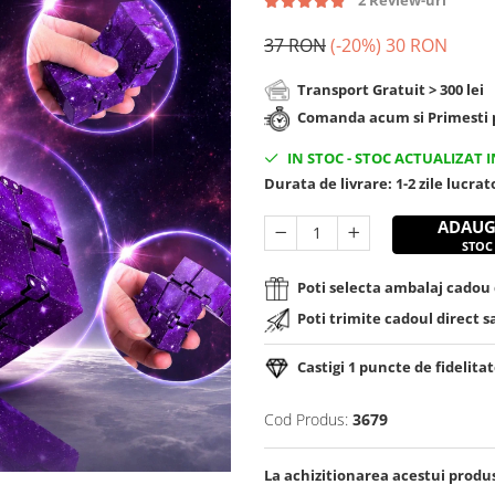
2 Review-uri
37 RON
(-20%)
30 RON
Transport Gratuit > 300 lei
Comanda acum si Primesti p
IN STOC
-
STOC ACTUALIZAT I
Durata de livrare:
1-2 zile lucra
ADAUG
STOC
Poti selecta ambalaj cadou d
Poti trimite cadoul direct s
Castigi
1
puncte de fidelitat
Cod Produs:
3679
La achizitionarea acestui produ