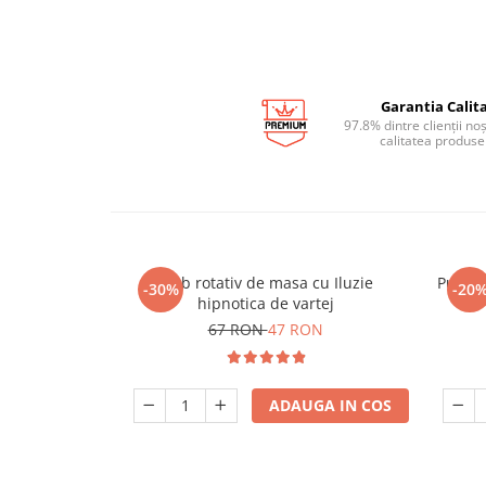
Garantia Calita
97.8% dintre clienții no
calitatea produse
Glob rotativ de masa cu Iluzie
Puzzle
-30%
-20
hipnotica de vartej
67 RON
47 RON
ADAUGA IN COS