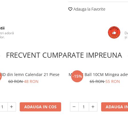
Adauga la Favorite
tii
ștri adoră
De
lor.
și
FRECVENT CUMPARATE IMPREUNA
 3D din lemn Calendar 21 Piese
Magic 8 Ball 10CM Mingea ade
%
-15%
60 RON
48 RON
65 RON
55 RON
ADAUGA IN COS
ADAUGA IN