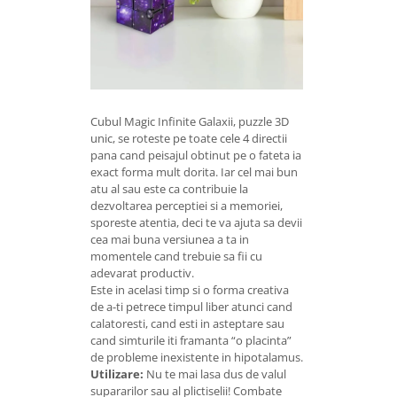
Cubul Magic Infinite Galaxii, puzzle 3D
unic, se roteste pe toate cele 4 directii
pana cand peisajul obtinut pe o fateta ia
exact forma mult dorita. Iar cel mai bun
atu al sau este ca contribuie la
dezvoltarea perceptiei si a memoriei,
sporeste atentia, deci te va ajuta sa devii
cea mai buna versiunea a ta in
momentele cand trebuie sa fii cu
adevarat productiv.
Este in acelasi timp si o forma creativa
de a-ti petrece timpul liber atunci cand
calatoresti, cand esti in asteptare sau
cand simturile iti framanta “o placinta”
de probleme inexistente in hipotalamus.
Utilizare:
Nu te mai lasa dus de valul
supararilor sau al plictiselii! Combate