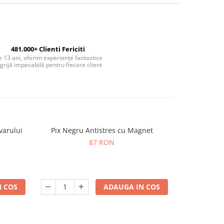
481.000+ Clienti Fericiti
 13 ani, oferim experiențe fantastice
 grijă impecabilă pentru fiecare client
varului
Pix Negru Antistres cu Magnet
Sculptura c
-20%
87 RON
16
 COS
ADAUGA IN COS