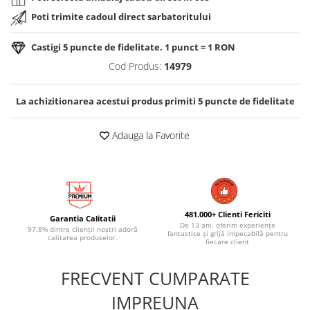
Poti trimite cadoul direct sarbatoritului
Castigi
5
puncte de fidelitate. 1 punct = 1 RON
Cod Produs:
14979
La achizitionarea acestui produs primiti
5
puncte de fidelitate
Adauga la Favorite
481.000+ Clienti Fericiti
Garantia Calitatii
De 13 ani, oferim experiențe
97.8% dintre clienții noștri adoră
fantastice și grijă impecabilă pentru
calitatea produselor.
fiecare client
FRECVENT CUMPARATE
IMPREUNA