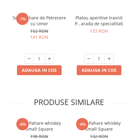
Set 4 Pahare de Petrecere
Platou aperitive trasnit
-7%
cu Umor
P...arada de specialitati
152 RON
133 RON
141 RON
ADAUGA IN COS
ADAUGA IN COS
PRODUSE SIMILARE
Set 6 Pahare whiskey
Set 4 Pahare whiskey
-8%
-8%
Small Square
Small Square
198 RON
132 RON