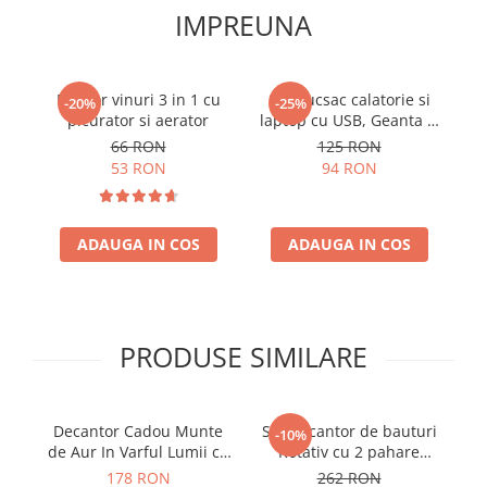
IMPREUNA
Racitor vinuri 3 in 1 cu
Set Rucsac calatorie si
-20%
-25%
picurator si aerator
laptop cu USB, Geanta si
Portofel Triple Power,
66 RON
125 RON
Rucsac 41x29x13 cm,
53 RON
94 RON
Bagaj de mana gratuit
WizzAir/Ryanair, Ideal
pentru City Break,
ADAUGA IN COS
Business si Scoala, Negru
ADAUGA IN COS
PRODUSE SIMILARE
Decantor Cadou Munte
Set Decantor de bauturi
-10%
de Aur In Varful Lumii cu
Rotativ cu 2 pahare
bile de curatare
argintiu
178 RON
262 RON