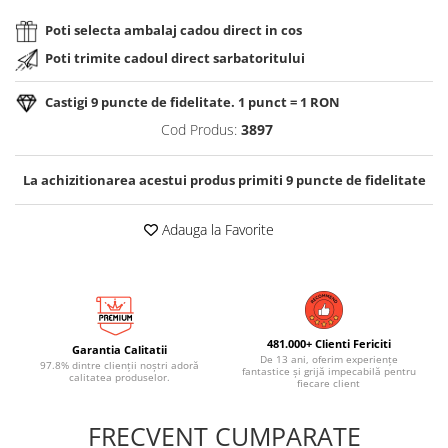
Poti selecta ambalaj cadou direct in cos
Poti trimite cadoul direct sarbatoritului
Castigi
9
puncte de fidelitate. 1 punct = 1 RON
Cod Produs:
3897
La achizitionarea acestui produs primiti
9
puncte de fidelitate
Adauga la Favorite
481.000+ Clienti Fericiti
Garantia Calitatii
De 13 ani, oferim experiențe
97.8% dintre clienții noștri adoră
fantastice și grijă impecabilă pentru
calitatea produselor.
fiecare client
FRECVENT CUMPARATE