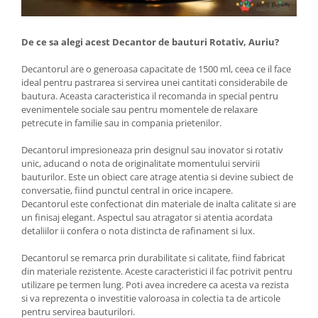
De ce sa alegi acest Decantor de bauturi Rotativ, Auriu?
Decantorul are o generoasa capacitate de 1500 ml, ceea ce il face
ideal pentru pastrarea si servirea unei cantitati considerabile de
bautura. Aceasta caracteristica il recomanda in special pentru
evenimentele sociale sau pentru momentele de relaxare
petrecute in familie sau in compania prietenilor.
Decantorul impresioneaza prin designul sau inovator si rotativ
unic, aducand o nota de originalitate momentului servirii
bauturilor. Este un obiect care atrage atentia si devine subiect de
conversatie, fiind punctul central in orice incapere.
Decantorul este confectionat din materiale de inalta calitate si are
un finisaj elegant. Aspectul sau atragator si atentia acordata
detaliilor ii confera o nota distincta de rafinament si lux.
Decantorul se remarca prin durabilitate si calitate, fiind fabricat
din materiale rezistente. Aceste caracteristici il fac potrivit pentru
utilizare pe termen lung. Poti avea incredere ca acesta va rezista
si va reprezenta o investitie valoroasa in colectia ta de articole
pentru servirea bauturilori.