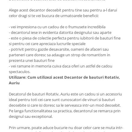
Alege acest decantor deosebit pentru tine sau pentru a-l darui
celor dragi si te vei bucura de urmatoarele beneficii:
- vei impresiona cu un cadou de o frumusete incredibila
- decantorul iese in evidenta datorita designului sau aparte
- este o piesa de colectie perfecta pentru iubitorii de bauturi fine
si pentru cei care apreciaza lucrurile speciale
- potrivit pentru gazde desavarsite, oameni de afaceri sau
parteneri care doresc sa adauge un strop de romantism in
prezenta unei bauturi fine
- vei ramane in memoria cuiva daca oferi un astfel de cadou
spectaculos.
Utilizare:
Cum utilizezi acest Decantor de bauturi Rotativ,
Auriu
Decatorul de bauturi Rotativ, Auriu este un cadou si un accesoriu
ideal pentru toti cei care sunt cunoscatori de vinuri si bauturi
deosebite si care isi doresc sa le serveasca intr-un mod deosebit.
Pe langa functionalitatea sa practica, decantorul se remarca prin
designul sau exceptional.
Prin urmare, poate aduce bucurie nu doar celor care se muta intr-