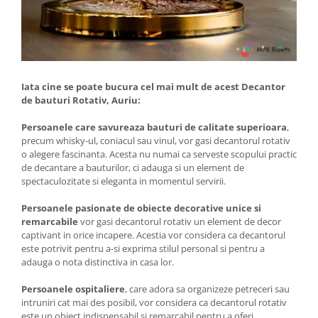
Iata cine se poate bucura cel mai mult de acest Decantor
de bauturi Rotativ, Auriu:
Persoanele care savureaza bauturi de calitate superioara
,
precum whisky-ul, coniacul sau vinul, vor gasi decantorul rotativ
o alegere fascinanta. Acesta nu numai ca serveste scopului practic
de decantare a bauturilor, ci adauga si un element de
spectaculozitate si eleganta in momentul servirii.
Persoanele pasionate de obiecte decorative unice si
remarcabile
vor gasi decantorul rotativ un element de decor
captivant in orice incapere. Acestia vor considera ca decantorul
este potrivit pentru a-si exprima stilul personal si pentru a
adauga o nota distinctiva in casa lor.
Persoanele ospitaliere
, care adora sa organizeze petreceri sau
intruniri cat mai des posibil, vor considera ca decantorul rotativ
este un obiect indispensabil si remarcabil pentru a oferi