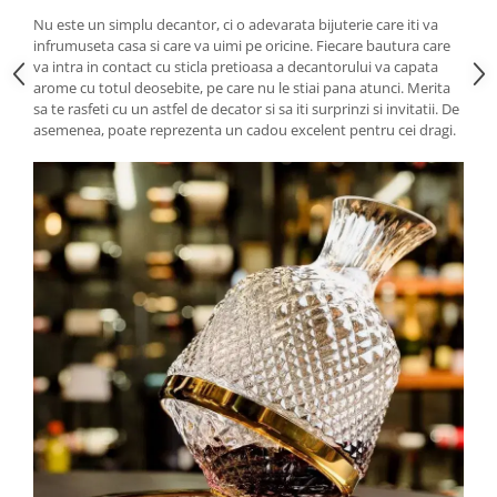
Nu este un simplu decantor, ci o adevarata bijuterie care iti va
infrumuseta casa si care va uimi pe oricine. Fiecare bautura care
va intra in contact cu sticla pretioasa a decantorului va capata
arome cu totul deosebite, pe care nu le stiai pana atunci. Merita
sa te rasfeti cu un astfel de decator si sa iti surprinzi si invitatii. De
asemenea, poate reprezenta un cadou excelent pentru cei dragi.