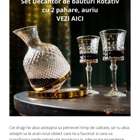
Cei dragi tie abia asteapta sa petreceti timp de calitate, iar tu abia
astepti sa le arati noul obiect care te-a fascinat si care va
transforma serile petrecute impreuna in adevarate experiente