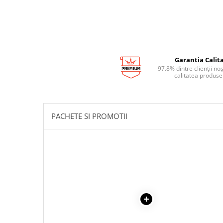
Garantia Calita
97.8% dintre clienții no
calitatea produse
PACHETE SI PROMOTII