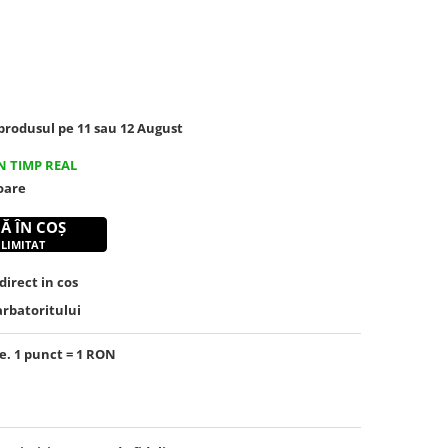
rodusul pe 11 sau 12 August
N TIMP REAL
toare
Ă ÎN COȘ
 LIMITAT
irect in cos
arbatoritului
e. 1 punct = 1 RON