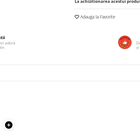
La achizitionarea acestui produ
Adauga la Favorite
tii
ștri adoră
De
lor.
și