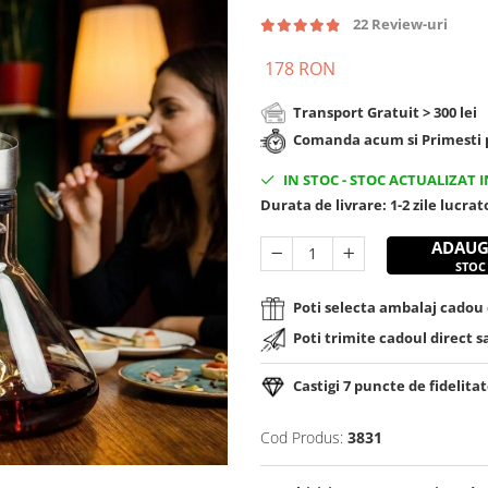
22 Review-uri
178 RON
Transport Gratuit > 300 lei
Comanda acum si Primesti p
IN STOC
-
STOC ACTUALIZAT I
Durata de livrare:
1-2 zile lucra
ADAUG
STOC
Poti selecta ambalaj cadou d
Poti trimite cadoul direct s
Castigi
7
puncte de fidelitat
Cod Produs:
3831