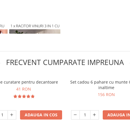
RU
1 x RACITOR VINURI 3 IN 1 CU
PICURATOR SI AERATOR
FRECVENT CUMPARATE IMPREUNA
de curatare pentru decantoare
Set cadou 6 pahare cu munte 
inaltime
41 RON
156 RON
ADAUGA IN COS
ADAUGA IN