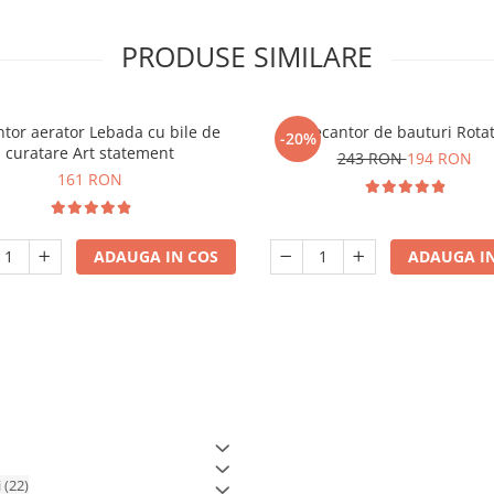
PRODUSE SIMILARE
tor aerator Lebada cu bile de
Decantor de bauturi Rotat
-20%
curatare Art statement
243 RON
194 RON
161 RON
ADAUGA IN COS
ADAUGA IN
i
(22)