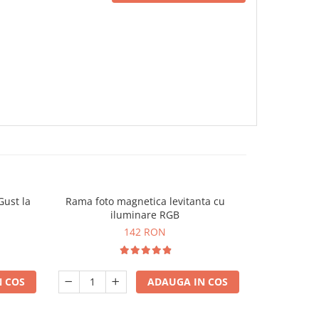
Gust la
Rama foto magnetica levitanta cu
Cle
iluminare RGB
142 RON
 COS
ADAUGA IN COS