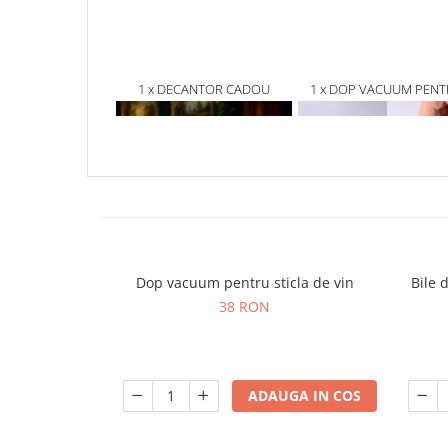
1 x DECANTOR CADOU
1 x DOP VACUUM PENT
MUNTE DE AUR IN VARFUL
STICLA DE VIN
LUMII CU BILE DE CURATARE
Dop vacuum pentru sticla de vin
Bile 
38 RON
ADAUGA IN COS