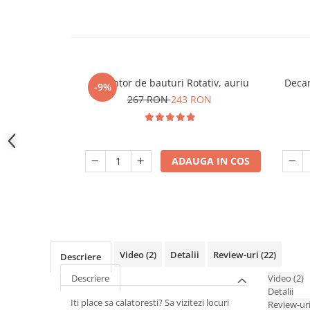
Decantor de bauturi Rotativ, auriu
Decan
-9%
267 RON
243 RON
ADAUGA IN COS
Video
(2)
Detalii
Review-uri
(22)
Descriere
Descriere
Video
(2)
Detalii
Iti place sa calatoresti? Sa vizitezi locuri
Review-ur