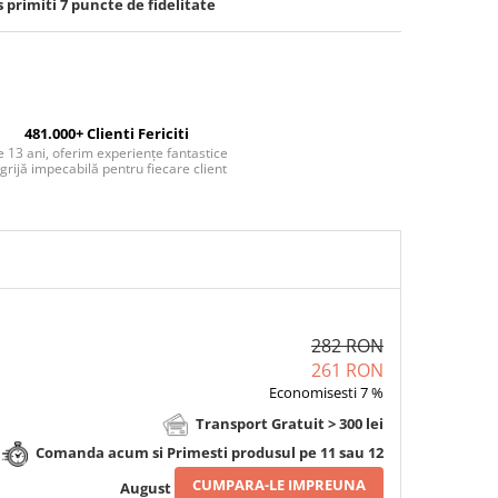
s primiti
7
puncte de fidelitate
481.000+ Clienti Fericiti
 13 ani, oferim experiențe fantastice
 grijă impecabilă pentru fiecare client
282 RON
261 RON
Economisesti 7 %
Transport Gratuit > 300 lei
Comanda acum si Primesti produsul pe 11 sau 12
CUMPARA-LE IMPREUNA
August