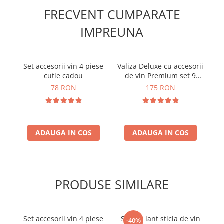
FRECVENT CUMPARATE
IMPREUNA
Set accesorii vin 4 piese
Valiza Deluxe cu accesorii
S
cutie cadou
de vin Premium set 9
piese
78 RON
175 RON
ADAUGA IN COS
ADAUGA IN COS
PRODUSE SIMILARE
Set accesorii vin 4 piese
Suport lant sticla de vin
Se
-40%