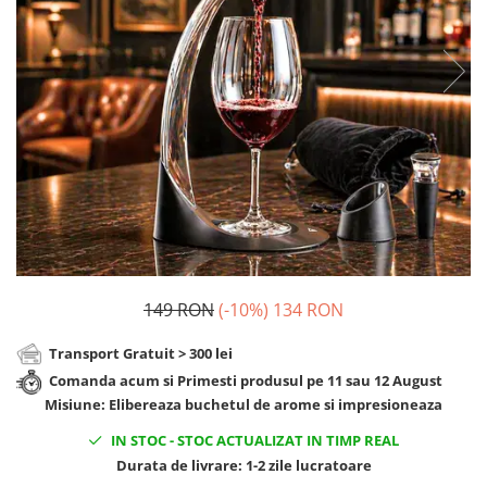
Cadouri Zodia Pesti
Cadouri Sfantul Andrei
Cadouri Fete
Cani si Termosuri
Cadouri Sfantul Alexandru
Pentru Copilul din tine
Jocuri si Puzzle
Cadouri Sfanta Ana
Cadouri Haioase
Produse pentru Calatorie
Cadouri Constantin si Elena
Cadouri de Casa Noua
Seturi de caligrafie
Cadouri Sfanta Maria
Cadouri Majorat
Cadouri Sfintii Mihail si Gavriil
Cadouri pentru Nasi
Cadouri pentru Bunici
Cadouri pentru Prieteni
Cadouri pentru Sefi
149 RON
(-10%)
134 RON
Cel ce are tot
Cadouri Nunta si Cununie civila
Transport Gratuit > 300 lei
Comanda acum si Primesti produsul pe 11 sau 12 August
Misiune: Elibereaza buchetul de arome si impresioneaza
IN STOC
-
STOC ACTUALIZAT IN TIMP REAL
Durata de livrare:
1-2 zile lucratoare