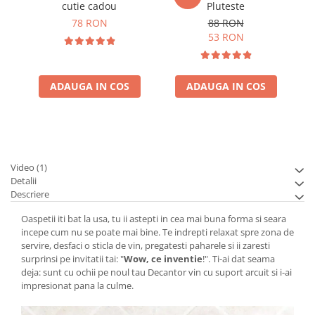
cutie cadou
Pluteste
78 RON
88 RON
53 RON
ADAUGA IN COS
ADAUGA IN COS
Video
(1)
Detalii
Descriere
Oaspetii iti bat la usa, tu ii astepti in cea mai buna forma si seara
incepe cum nu se poate mai bine. Te indrepti relaxat spre zona de
servire, desfaci o sticla de vin, pregatesti paharele si ii zaresti
surprinsi pe invitatii tai: "
Wow, ce inventie
!". Ti-ai dat seama
deja: sunt cu ochii pe noul tau Decantor vin cu suport arcuit si i-ai
impresionat pana la culme.