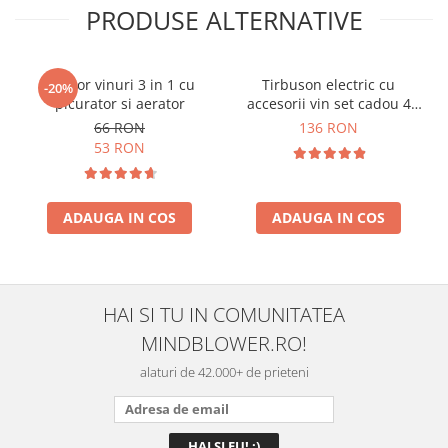
PRODUSE ALTERNATIVE
Racitor vinuri 3 in 1 cu
Tirbuson electric cu
-20%
picurator si aerator
accesorii vin set cadou 4
piese
66 RON
136 RON
53 RON
ADAUGA IN COS
ADAUGA IN COS
HAI SI TU IN COMUNITATEA
MINDBLOWER.RO!
alaturi de 42.000+ de prieteni