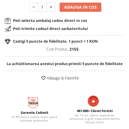
ADAUGA IN COS
Poti selecta ambalaj cadou direct in cos
Poti trimite cadoul direct sarbatoritului
Castigi
5
puncte de fidelitate. 1 punct = 1 RON
Cod Produs:
2155
La achizitionarea acestui produs primiti
5
puncte de fidelitate
Adauga la Favorite
481.000+ Clienti Fericiti
Garantia Calitatii
De 13 ani, oferim experiențe
97.8% dintre clienții noștri adoră
fantastice și grijă impecabilă pentru
calitatea produselor.
fiecare client