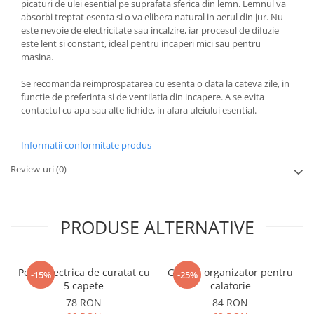
picaturi de ulei esential pe suprafata sferica din lemn. Lemnul va
absorbi treptat esenta si o va elibera natural in aerul din jur. Nu
este nevoie de electricitate sau incalzire, iar procesul de difuzie
este lent si constant, ideal pentru incaperi mici sau pentru
masina.
Se recomanda reimprospatarea cu esenta o data la cateva zile, in
functie de preferinta si de ventilatia din incapere. A se evita
contactul cu apa sau alte lichide, in afara uleiului esential.
Informatii conformitate produs
Review-uri
(0)
PRODUSE ALTERNATIVE
Perie electrica de curatat cu
Geanta organizator pentru
-15%
-25%
5 capete
calatorie
78 RON
84 RON