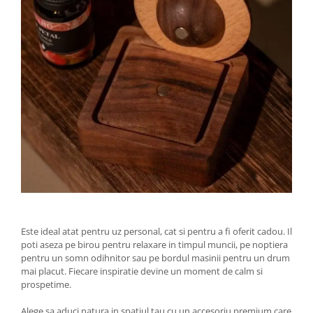
Este ideal atat pentru uz personal, cat si pentru a fi oferit cadou. Il
poti aseza pe birou pentru relaxare in timpul muncii, pe noptiera
pentru un somn odihnitor sau pe bordul masinii pentru un drum
mai placut. Fiecare inspiratie devine un moment de calm si
prospetime.
Alege sa aduci natura in spatiul tau cu un accesoriu premium care