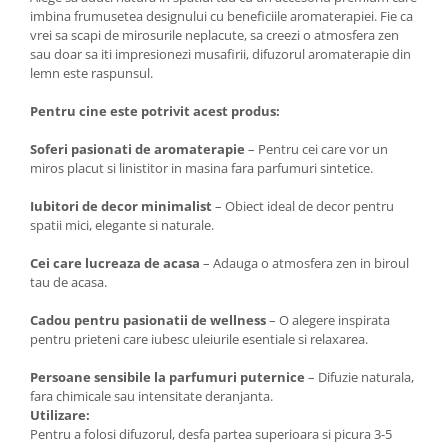
imbina frumusetea designului cu beneficiile aromaterapiei. Fie ca
vrei sa scapi de mirosurile neplacute, sa creezi o atmosfera zen
sau doar sa iti impresionezi musafirii, difuzorul aromaterapie din
lemn este raspunsul.
Pentru cine este potrivit acest produs:
Soferi pasionati de aromaterapie
– Pentru cei care vor un
miros placut si linistitor in masina fara parfumuri sintetice.
Iubitori de decor minimalist
– Obiect ideal de decor pentru
spatii mici, elegante si naturale.
Cei care lucreaza de acasa
– Adauga o atmosfera zen in biroul
tau de acasa.
Cadou pentru pasionatii de wellness
– O alegere inspirata
pentru prieteni care iubesc uleiurile esentiale si relaxarea.
Persoane sensibile la parfumuri puternice
– Difuzie naturala,
fara chimicale sau intensitate deranjanta.
Utilizare:
Pentru a folosi difuzorul, desfa partea superioara si picura 3-5