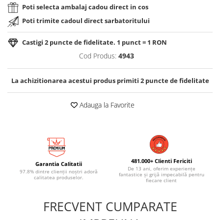
Poti selecta ambalaj cadou direct in cos
Poti trimite cadoul direct sarbatoritului
Castigi
2
puncte de fidelitate. 1 punct = 1 RON
Cod Produs:
4943
La achizitionarea acestui produs primiti
2
puncte de fidelitate
Adauga la Favorite
481.000+ Clienti Fericiti
Garantia Calitatii
De 13 ani, oferim experiențe
97.8% dintre clienții noștri adoră
fantastice și grijă impecabilă pentru
calitatea produselor.
fiecare client
FRECVENT CUMPARATE