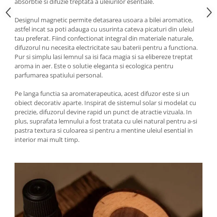
absorbtie si difuzie treptata a uleiurilor esentiale.
Designul magnetic permite detasarea usoara a bilei aromatice,
astfel incat sa poti adauga cu usurinta cateva picaturi din uleiul
tau preferat. Fiind confectionat integral din materiale naturale,
difuzorul nu necesita electricitate sau baterii pentru a functiona.
Pur si simplu lasi lemnul sa isi faca magia si sa elibereze treptat
aroma in aer. Este o solutie eleganta si ecologica pentru
parfumarea spatiului personal.
Pe langa functia sa aromaterapeutica, acest difuzor este si un
obiect decorativ aparte. Inspirat de sistemul solar si modelat cu
precizie, difuzorul devine rapid un punct de atractie vizuala. In
plus, suprafata lemnului a fost tratata cu ulei natural pentru a-si
pastra textura si culoarea si pentru a mentine uleiul esential in
interior mai mult timp.