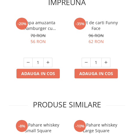
IMPREUNA
Lampa amuzanta
Suport de carti Funny
M
-20%
-35%
Hamburger cu
Face
ascutitoare
70 RON
96 RON
56 RON
62 RON
ADAUGA IN COS
ADAUGA IN COS
PRODUSE SIMILARE
Set 4 Pahare whiskey
Set 6 Pahare whiskey
-8%
-10%
Small Square
Large Square