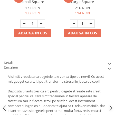
Small Square
Large Square
132 RON
216 RON
122 RON
194 RON
ADAUGA IN COS
ADAUGA IN COS
Detalii
Descriere
Ai simtit vreodata ca degetele tale vor sa tipe de nervi? Cu acest
mic gadget cu arc, iti poti transforma stresul in joaca de copii!
Dispozitivul antistres cu arc pentru degete stresate este creat
special pentru cei care simt tensiunea in fiecare apasare de
tastatura sau in fiecare scroll pe telefon. Acest instrument
compact si ingenios nu doar ca te ajuta sa-ti relaxezi mainile, dar
iti antreneaza si degetele pentru mai multa forta, rezistenta si