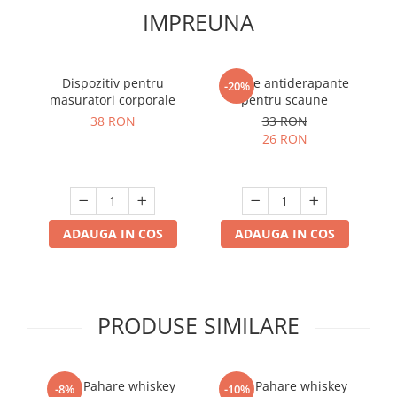
IMPREUNA
Dispozitiv pentru
Labute antiderapante
D
-20%
masuratori corporale
pentru scaune
38 RON
33 RON
26 RON
ADAUGA IN COS
ADAUGA IN COS
PRODUSE SIMILARE
Set 4 Pahare whiskey
Set 6 Pahare whiskey
-8%
-10%