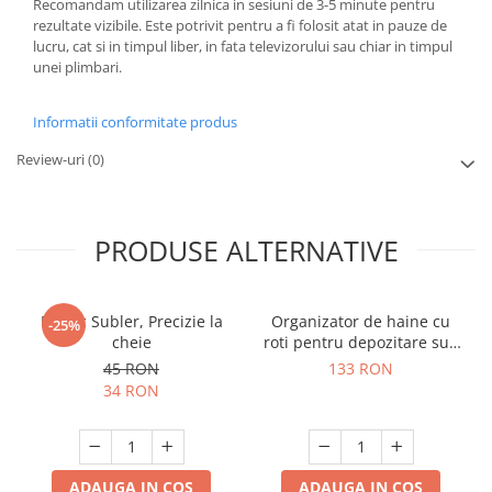
Recomandam utilizarea zilnica in sesiuni de 3-5 minute pentru
rezultate vizibile. Este potrivit pentru a fi folosit atat in pauze de
lucru, cat si in timpul liber, in fata televizorului sau chiar in timpul
unei plimbari.
Informatii conformitate produs
Review-uri
(0)
PRODUSE ALTERNATIVE
Breloc Subler, Precizie la
Organizator de haine cu
-25%
cheie
roti pentru depozitare sub
pat
45 RON
133 RON
34 RON
ADAUGA IN COS
ADAUGA IN COS