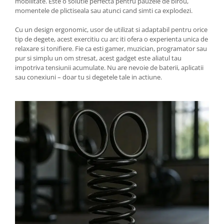
mobilitate. Este o solutie perfecta pentru pauzele de birou,
momentele de plictiseala sau atunci cand simti ca explodezi.
Cu un design ergonomic, usor de utilizat si adaptabil pentru orice
tip de degete, acest exercitiu cu arc iti ofera o experienta unica de
relaxare si tonifiere. Fie ca esti gamer, muzician, programator sau
pur si simplu un om stresat, acest gadget este aliatul tau
impotriva tensiunii acumulate. Nu are nevoie de baterii, aplicatii
sau conexiuni – doar tu si degetele tale in actiune.