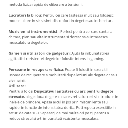
metoda fizica rapida de eliberare a tensiunii.
Lucratori la birou
: Pentru cei care tasteaza mult sau folosesc
mouse-ul ore in sir si simt disconfort in degete sau incheieturi.
Muzicieni si instrumentisti
: Perfect pentru cei care canta la
chitara, pian sau alte instrumente si doresc sa-si intareasca
musculatura degetelor.
Gameri si utilizatori de gadgeturi
: Ajuta la imbunatatirea
agilitatii si rezistentei degetelor folosite intens in gaming.
Persoane in recuperare fizica
: Poate fi folosit in exercitii
usoare de recuperare a mobilitatii dupa leziuni ale degetelor sau
ale mainii.
Utilizare:
Pentru a folosi
Dispozitivul antistres cu arc pentru degete
stresate
, alege doua degete cu care vrei sa lucrezi si introdu-le in
inelele de prindere. Apasa arcul in jos prin miscari lente sau
rapide, in functie de intensitatea dorita. Poti repeta exercitiile in
seturi de cate 10-15 apasari, de mai multe ori pe zi, pentru a
reduce stresul si a-ti imbunatati rezistenta musculara.