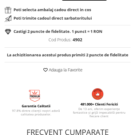
Poti selecta ambalaj cadou direct in cos
Poti trimite cadoul direct sarbatoritului
Castigi
2
puncte de fidelitate. 1 punct = 1 RON
Cod Produs:
4902
La achizitionarea acestui produs primiti
2
puncte de fidelitate
Adauga la Favorite
481.000+ Clienti Fericiti
Garantia Calitatii
De 13 ani, oferim experiențe
97.8% dintre clienții noștri adoră
fantastice și grijă impecabilă pentru
calitatea produselor.
fiecare client
FRECVENT CUMPARATE