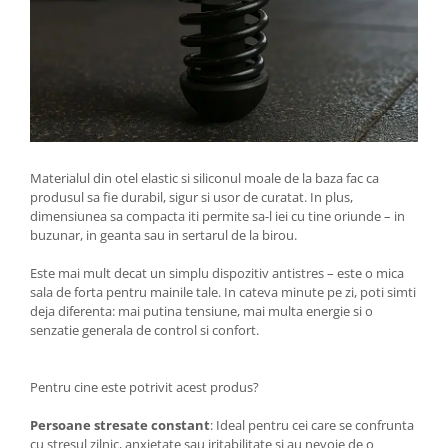
Materialul din otel elastic si siliconul moale de la baza fac ca
produsul sa fie durabil, sigur si usor de curatat. In plus,
dimensiunea sa compacta iti permite sa-l iei cu tine oriunde – in
buzunar, in geanta sau in sertarul de la birou.
Este mai mult decat un simplu dispozitiv antistres – este o mica
sala de forta pentru mainile tale. In cateva minute pe zi, poti simti
deja diferenta: mai putina tensiune, mai multa energie si o
senzatie generala de control si confort.
Pentru cine este potrivit acest produs?
Persoane stresate constant
: Ideal pentru cei care se confrunta
cu stresul zilnic, anxietate sau iritabilitate si au nevoie de o