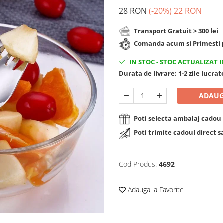
28 RON
(-20%)
22 RON
Transport Gratuit > 300 lei
Comanda acum si Primesti p
IN STOC
-
STOC ACTUALIZAT I
Durata de livrare:
1-2 zile lucra
ADAUG
Poti selecta ambalaj cadou d
Poti trimite cadoul direct s
Cod Produs:
4692
Adauga la Favorite