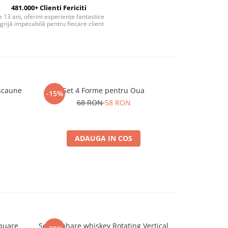
481.000+ Clienti Fericiti
 13 ani, oferim experiențe fantastice
 grijă impecabilă pentru fiecare client
scaune
Set 4 Forme pentru Oua
Suport Us
-15%
-41%
68 RON
58 RON
4
ADAUGA IN COS
A
Square
Set 6 Pahare whiskey Rotating Vertical
Masa Pliab