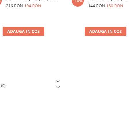
%
-10%
216 RON
194 RON
144 RON
130 RON
ADAUGA IN COS
ADAUGA IN COS
i
(0)