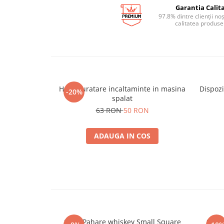
Garantia Calita
97.8% dintre clienții no
calitatea produse
Husa curatare incaltaminte in masina
Dispozi
-20%
spalat
63 RON
50 RON
ADAUGA IN COS
Set 6 Pahare whiskey Small Square
Set 6