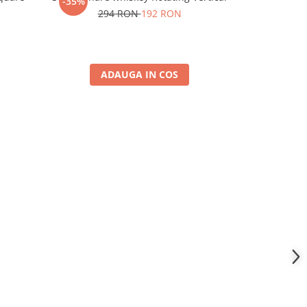
-35%
-53%
pentr
294 RON
192 RON
9
ADAUGA IN COS
A