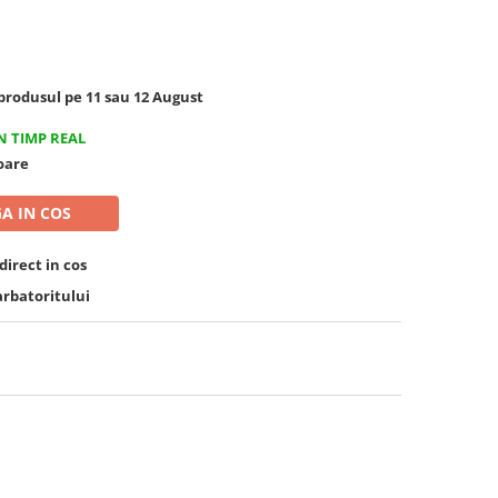
rodusul pe 11 sau 12 August
N TIMP REAL
toare
A IN COS
irect in cos
arbatoritului