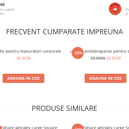
tii
ștri adoră
De
lor.
și
FRECVENT CUMPARATE IMPREUNA
tiv pentru masuratori corporale
Labute antiderapante pentru 
-20%
38 RON
33 RON
26 RON
ADAUGA IN COS
ADAUGA IN COS
PRODUSE SIMILARE
 Pahare whiskey Large Square
Set 4 Pahare whiskey Large 