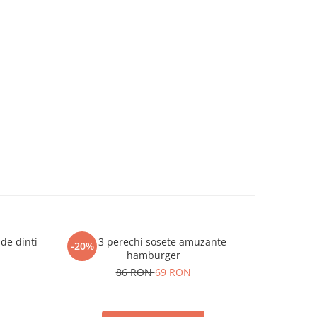
 de dinti
Set 3 perechi sosete amuzante
Set 2 Su
-20%
hamburger
86 RON
69 RON