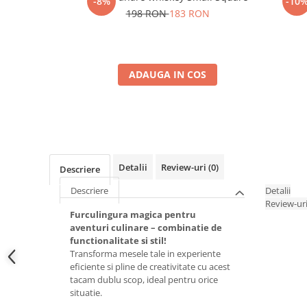
-8%
-10
198 RON
183 RON
ADAUGA IN COS
Detalii
Review-uri
(0)
Descriere
Descriere
Detalii
Review-ur
Furculingura magica pentru
aventuri culinare – combinatie de
functionalitate si stil!
Transforma mesele tale in experiente
eficiente si pline de creativitate cu acest
tacam dublu scop, ideal pentru orice
situatie.