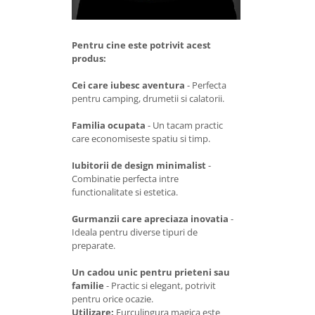
Pentru cine este potrivit acest
produs:
Cei care iubesc aventura
- Perfecta
pentru camping, drumetii si calatorii.
Familia ocupata
- Un tacam practic
care economiseste spatiu si timp.
Iubitorii de design minimalist
-
Combinatie perfecta intre
functionalitate si estetica.
Gurmanzii care apreciaza inovatia
-
Ideala pentru diverse tipuri de
preparate.
Un cadou unic pentru prieteni sau
familie
- Practic si elegant, potrivit
pentru orice ocazie.
Utilizare:
Furculingura magica este