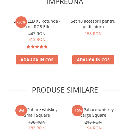
IMPREUNA
Lampa LED XL Rotunda -
Set 10 accesorii pentru
-30%
32 cm, RGB Effect
pedichiura
447 RON
158 RON
313 RON
ADAUGA IN COS
ADAUGA IN COS
PRODUSE SIMILARE
Set 6 Pahare whiskey
Set 6 Pahare whiskey
-8%
-10%
Small Square
Large Square
198 RON
216 RON
183 RON
194 RON