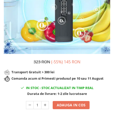
Cadouri Sfantul Andrei
Cadouri Fete
Cani si Termosuri
Cadouri Sfantul Alexandru
Pentru Copilul din tine
Jocuri si Puzzle
Cadouri Sfanta Ana
Cadouri Haioase
Produse pentru Calatorie
Cadouri Constantin si Elena
Cadouri de Casa Noua
Seturi de caligrafie
Cadouri Sfanta Maria
Cadouri Majorat
Cadouri Sfintii Mihail si Gavriil
Cadouri pentru Nasi
Cadouri pentru Bunici
Cadouri pentru Prieteni
323 RON
(-55%)
145 RON
Cadouri pentru Sefi
Transport Gratuit > 300 lei
Cel ce are tot
Comanda acum si Primesti produsul pe 10 sau 11 August
Cadouri Nunta si Cununie civila
IN STOC
-
STOC ACTUALIZAT IN TIMP REAL
Durata de livrare:
1-2 zile lucratoare
ADAUGA IN COS