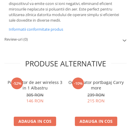
dispozitivul va emite ozon si ioni negativi, eliminand eficient
mirosurile neplacute si poluantii din aer. Este perfect pentru
utilizarea zilnica datorita modului de operare simplu si eficientei
sale dovedite in diverse medii.
Informatii conformitate produs
Review-uri
(0)
PRODUSE ALTERNATIVE
Purificator de aer wireless 3
Organizator portbagaj Carry
-52%
-10%
in 1 Albastru
more
305 RON
239 RON
146 RON
215 RON
ADAUGA IN COS
ADAUGA IN COS