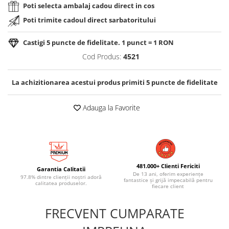
Poti selecta ambalaj cadou direct in cos
Poti trimite cadoul direct sarbatoritului
Castigi
5
puncte de fidelitate. 1 punct = 1 RON
Cod Produs:
4521
La achizitionarea acestui produs primiti
5
puncte de fidelitate
Adauga la Favorite
481.000+ Clienti Fericiti
Garantia Calitatii
De 13 ani, oferim experiențe
97.8% dintre clienții noștri adoră
fantastice și grijă impecabilă pentru
calitatea produselor.
fiecare client
FRECVENT CUMPARATE