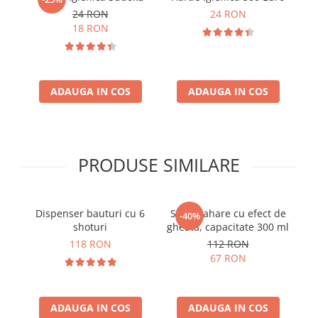
24 RON
24 RON
18 RON
ADAUGA IN COS
ADAUGA IN COS
PRODUSE SIMILARE
Dispenser bauturi cu 6
Set 4 pahare cu efect de
S
-40%
shoturi
gheata, capacitate 300 ml
A
118 RON
112 RON
67 RON
ADAUGA IN COS
ADAUGA IN COS