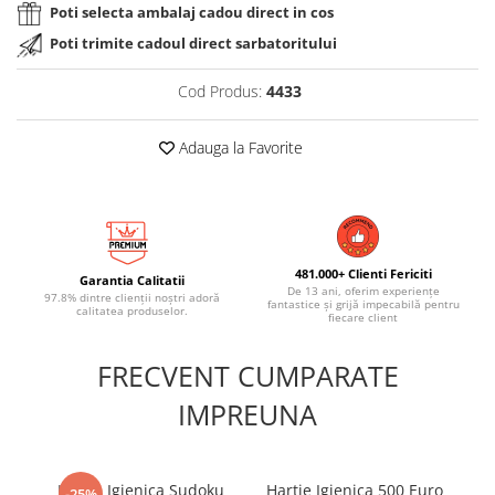
Poti selecta ambalaj cadou direct in cos
Poti trimite cadoul direct sarbatoritului
Cod Produs:
4433
Adauga la Favorite
481.000+ Clienti Fericiti
Garantia Calitatii
De 13 ani, oferim experiențe
97.8% dintre clienții noștri adoră
fantastice și grijă impecabilă pentru
calitatea produselor.
fiecare client
FRECVENT CUMPARATE
IMPREUNA
Hartie Igienica Sudoku
Hartie Igienica 500 Euro
Ha
-25%