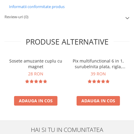
Informatii conformitate produs
Review-uri
(0)
PRODUSE ALTERNATIVE
Sosete amuzante cuplu cu
Pix multifunctional 6 in 1,
magnet
surubelnita plata, rigla,
capat touchscreen, nivela
28 RON
39 RON
cu bula
ADAUGA IN COS
ADAUGA IN COS
HAI SI TU IN COMUNITATEA