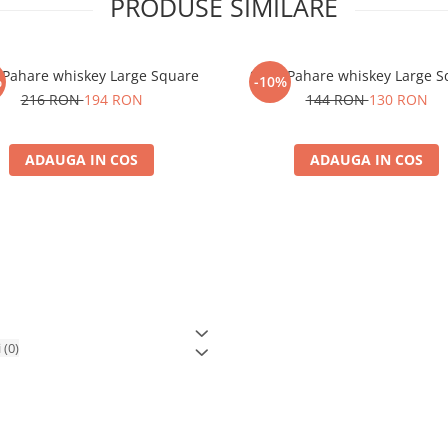
PRODUSE SIMILARE
 Pahare whiskey Large Square
Set 4 Pahare whiskey Large 
%
-10%
216 RON
194 RON
144 RON
130 RON
ADAUGA IN COS
ADAUGA IN COS
i
(0)