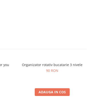
or you
Organizator rotativ bucatarie 3 nivele
Cutie de 
90 RON
ADAUGA IN COS