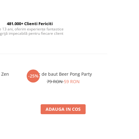
481.000+ Clienti Fericiti
 13 ani, oferim experiențe fantastice
 grijă impecabilă pentru fiecare client
 Zen
Joc de baut Beer Pong Party
Pahar
-25%
79 RON
59 RON
ADAUGA IN COS
A