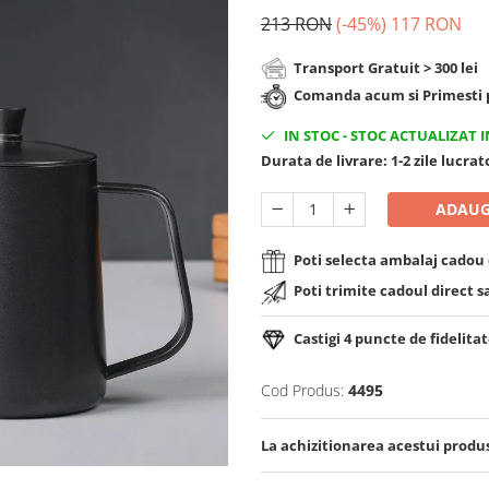
213 RON
(-45%)
117 RON
Transport Gratuit > 300 lei
Comanda acum si Primesti p
IN STOC
-
STOC ACTUALIZAT I
Durata de livrare:
1-2 zile lucra
ADAUG
Poti selecta ambalaj cadou d
Poti trimite cadoul direct s
Castigi
4
puncte de fidelitat
Cod Produs:
4495
La achizitionarea acestui produ