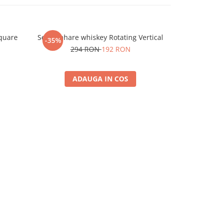
Square
Set 6 Pahare whiskey Rotating Vertical
Set 4 Pahare
-35%
-35%
294 RON
192 RON
19
ADAUGA IN COS
A