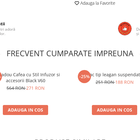
Adauga la Favorite
tii
ștri adoră
De
lor.
și
FRECVENT CUMPARATE IMPREUNA
cadou Cafea cu Stil Infuzor si
Hamac tip leagan suspendat
%
-25%
accesorii Black V60
251 RON
188 RON
564 RON
271 RON
ADAUGA IN COS
ADAUGA IN COS