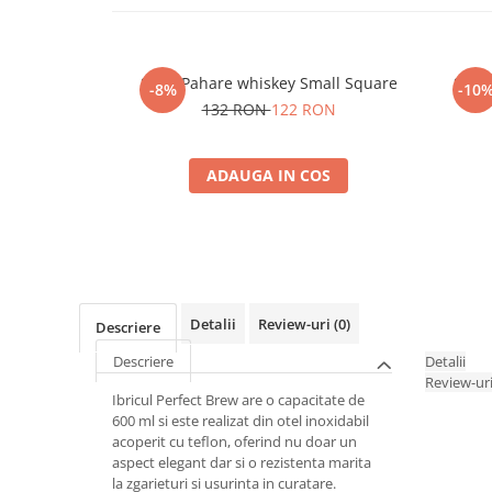
Set 4 Pahare whiskey Small Square
Set 6
-8%
-10
132 RON
122 RON
ADAUGA IN COS
Detalii
Review-uri
(0)
Descriere
Descriere
Detalii
Review-ur
Ibricul Perfect Brew are o capacitate de
600 ml si este realizat din otel inoxidabil
acoperit cu teflon, oferind nu doar un
aspect elegant dar si o rezistenta marita
la zgarieturi si usurinta in curatare.