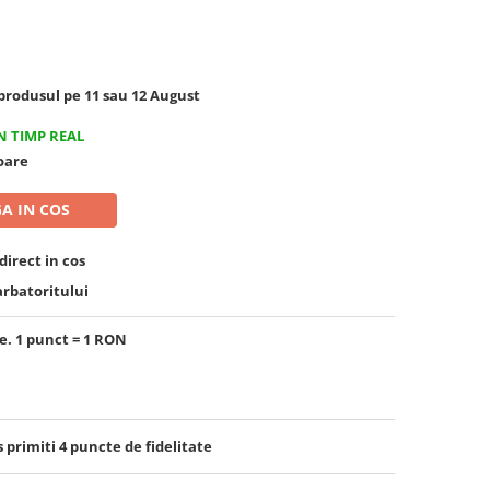
rodusul pe 11 sau 12 August
N TIMP REAL
toare
A IN COS
irect in cos
arbatoritului
e. 1 punct = 1 RON
s primiti
4
puncte de fidelitate