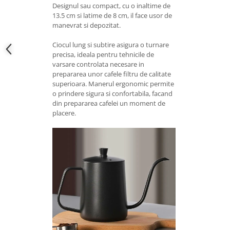
Designul sau compact, cu o inaltime de
13.5 cm si latime de 8 cm, il face usor de
manevrat si depozitat.
Ciocul lung si subtire asigura o turnare
precisa, ideala pentru tehnicile de
varsare controlata necesare in
prepararea unor cafele filtru de calitate
superioara. Manerul ergonomic permite
o prindere sigura si confortabila, facand
din prepararea cafelei un moment de
placere.