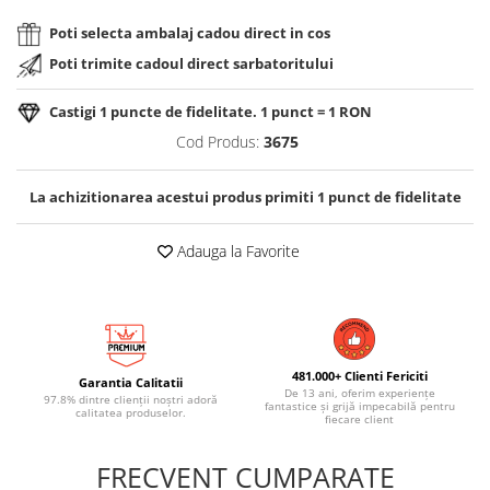
Poti selecta ambalaj cadou direct in cos
Poti trimite cadoul direct sarbatoritului
Castigi
1
puncte de fidelitate. 1 punct = 1 RON
Cod Produs:
3675
La achizitionarea acestui produs primiti
1
punct de fidelitate
Adauga la Favorite
481.000+ Clienti Fericiti
Garantia Calitatii
De 13 ani, oferim experiențe
97.8% dintre clienții noștri adoră
fantastice și grijă impecabilă pentru
calitatea produselor.
fiecare client
FRECVENT CUMPARATE