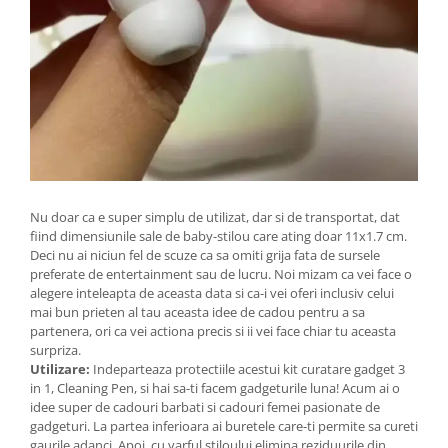
Nu doar ca e super simplu de utilizat, dar si de transportat, dat
fiind dimensiunile sale de baby-stilou care ating doar 11x1.7 cm.
Deci nu ai niciun fel de scuze ca sa omiti grija fata de sursele
preferate de entertainment sau de lucru. Noi mizam ca vei face o
alegere inteleapta de aceasta data si ca-i vei oferi inclusiv celui
mai bun prieten al tau aceasta idee de cadou pentru a sa
partenera, ori ca vei actiona precis si ii vei face chiar tu aceasta
surpriza.
Utilizare:
Indeparteaza protectiile acestui kit curatare gadget 3
in 1, Cleaning Pen, si hai sa-ti facem gadgeturile luna! Acum ai o
idee super de cadouri barbati si cadouri femei pasionate de
gadgeturi. La partea inferioara ai buretele care-ti permite sa cureti
gaurile adanci. Apoi, cu varful stiloului elimina reziduurile din