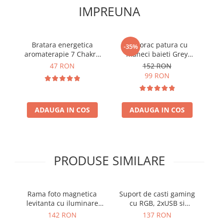
IMPREUNA
Bratara energetica
Hanorac patura cu
B
-35%
aromaterapie 7 Chakre
maneci baieti Grey
roca vulcanica
Stelute Fosforescente cu
47 RON
152 RON
buzunar cangur 440g/mp
99 RON
105 cm
ADAUGA IN COS
ADAUGA IN COS
PRODUSE SIMILARE
Rama foto magnetica
Suport de casti gaming
levitanta cu iluminare
cu RGB, 2xUSB si
m
RGB
antiderapant, Disco-
142 RON
137 RON