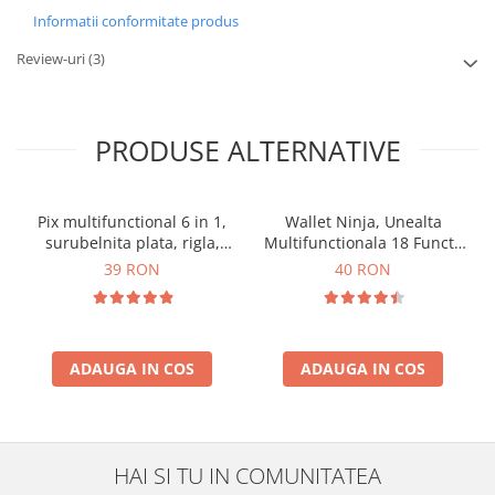
Informatii conformitate produs
Review-uri
(3)
PRODUSE ALTERNATIVE
Pix multifunctional 6 in 1,
Wallet Ninja, Unealta
surubelnita plata, rigla,
Multifunctionala 18 Functii
capat touchscreen, nivela
Care Incape in Orice
39 RON
40 RON
cu bula
Portofel
ADAUGA IN COS
ADAUGA IN COS
HAI SI TU IN COMUNITATEA