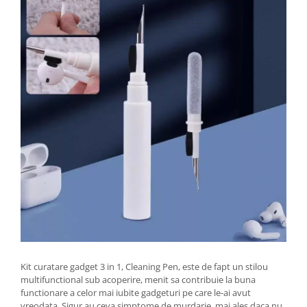
Kit curatare gadget 3 in 1, Cleaning Pen, este de fapt un stilou
multifunctional sub acoperire, menit sa contribuie la buna
functionare a celor mai iubite gadgeturi pe care le-ai avut
vreodata. Sigur au ceva simptome de murdarie, mai ales daca nu