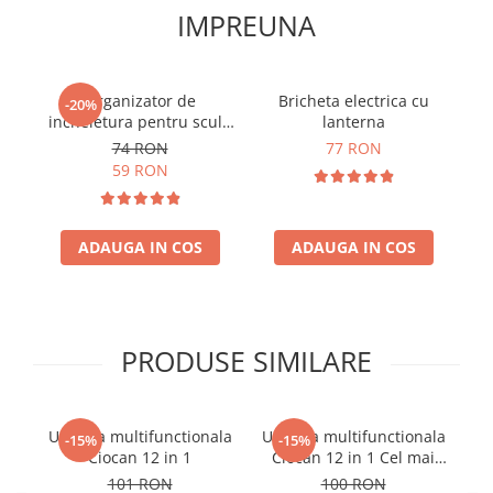
IMPREUNA
Organizator de
Bricheta electrica cu
T
-20%
incheietura pentru scule
lanterna
The Handy Helper
74 RON
77 RON
59 RON
ADAUGA IN COS
ADAUGA IN COS
PRODUSE SIMILARE
Unealta multifunctionala
Unealta multifunctionala
-15%
-15%
Ciocan 12 in 1
Ciocan 12 in 1 Cel mai
bun tata
101 RON
100 RON