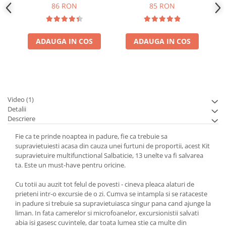
86 RON
85 RON
ADAUGA IN COS
ADAUGA IN COS
Video
(1)
Detalii
Descriere
Fie ca te prinde noaptea in padure, fie ca trebuie sa
supravietuiesti acasa din cauza unei furtuni de proportii, acest Kit
supravietuire multifunctional Salbaticie, 13 unelte va fi salvarea
ta. Este un must-have pentru oricine.
Cu totii au auzit tot felul de povesti - cineva pleaca alaturi de
prieteni intr-o excursie de o zi. Cumva se intampla si se rataceste
in padure si trebuie sa supravietuiasca singur pana cand ajunge la
liman. In fata camerelor si microfoanelor, excursionistii salvati
abia isi gasesc cuvintele, dar toata lumea stie ca multe din