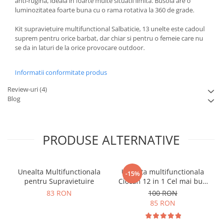
anti-rugina, ideala in foarte multe situatii limita. Busola are o
luminozitatea foarte buna cu o rama rotativa la 360 de grade.
Kit supravietuire multifunctional Salbaticie, 13 unelte este cadoul
suprem pentru orice barbat, dar chiar si pentru o femeie care nu
se da in laturi de la orice provocare outdoor.
Informatii conformitate produs
Review-uri
(4)
Blog
PRODUSE ALTERNATIVE
Unealta Multifunctionala
Unealta multifunctionala
-15%
pentru Supravietuire
Ciocan 12 in 1 Cel mai bun
tata
83 RON
100 RON
85 RON