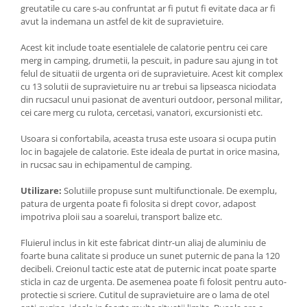
greutatile cu care s-au confruntat ar fi putut fi evitate daca ar fi
avut la indemana un astfel de kit de supravietuire.
Acest kit include toate esentialele de calatorie pentru cei care
merg in camping, drumetii, la pescuit, in padure sau ajung in tot
felul de situatii de urgenta ori de supravietuire. Acest kit complex
cu 13 solutii de supravietuire nu ar trebui sa lipseasca niciodata
din rucsacul unui pasionat de aventuri outdoor, personal militar,
cei care merg cu rulota, cercetasi, vanatori, excursionisti etc.
Usoara si confortabila, aceasta trusa este usoara si ocupa putin
loc in bagajele de calatorie. Este ideala de purtat in orice masina,
in rucsac sau in echipamentul de camping.
Utilizare:
Solutiile propuse sunt multifunctionale. De exemplu,
patura de urgenta poate fi folosita si drept covor, adapost
impotriva ploii sau a soarelui, transport balize etc.
Fluierul inclus in kit este fabricat dintr-un aliaj de aluminiu de
foarte buna calitate si produce un sunet puternic de pana la 120
decibeli. Creionul tactic este atat de puternic incat poate sparte
sticla in caz de urgenta. De asemenea poate fi folosit pentru auto-
protectie si scriere. Cutitul de supravietuire are o lama de otel