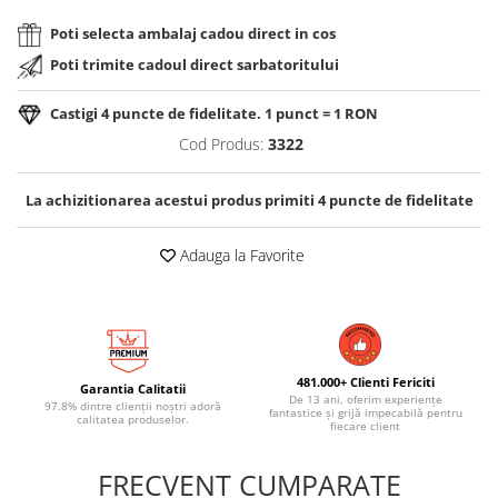
Poti selecta ambalaj cadou direct in cos
Poti trimite cadoul direct sarbatoritului
Castigi
4
puncte de fidelitate. 1 punct = 1 RON
Cod Produs:
3322
La achizitionarea acestui produs primiti
4
puncte de fidelitate
Adauga la Favorite
481.000+ Clienti Fericiti
Garantia Calitatii
De 13 ani, oferim experiențe
97.8% dintre clienții noștri adoră
fantastice și grijă impecabilă pentru
calitatea produselor.
fiecare client
FRECVENT CUMPARATE