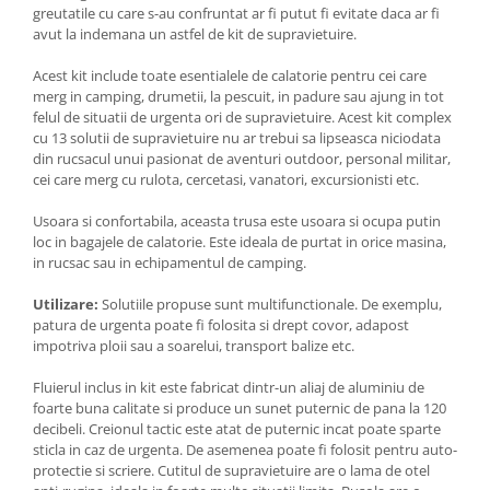
greutatile cu care s-au confruntat ar fi putut fi evitate daca ar fi
avut la indemana un astfel de kit de supravietuire.
Acest kit include toate esentialele de calatorie pentru cei care
merg in camping, drumetii, la pescuit, in padure sau ajung in tot
felul de situatii de urgenta ori de supravietuire. Acest kit complex
cu 13 solutii de supravietuire nu ar trebui sa lipseasca niciodata
din rucsacul unui pasionat de aventuri outdoor, personal militar,
cei care merg cu rulota, cercetasi, vanatori, excursionisti etc.
Usoara si confortabila, aceasta trusa este usoara si ocupa putin
loc in bagajele de calatorie. Este ideala de purtat in orice masina,
in rucsac sau in echipamentul de camping.
Utilizare:
Solutiile propuse sunt multifunctionale. De exemplu,
patura de urgenta poate fi folosita si drept covor, adapost
impotriva ploii sau a soarelui, transport balize etc.
Fluierul inclus in kit este fabricat dintr-un aliaj de aluminiu de
foarte buna calitate si produce un sunet puternic de pana la 120
decibeli. Creionul tactic este atat de puternic incat poate sparte
sticla in caz de urgenta. De asemenea poate fi folosit pentru auto-
protectie si scriere. Cutitul de supravietuire are o lama de otel