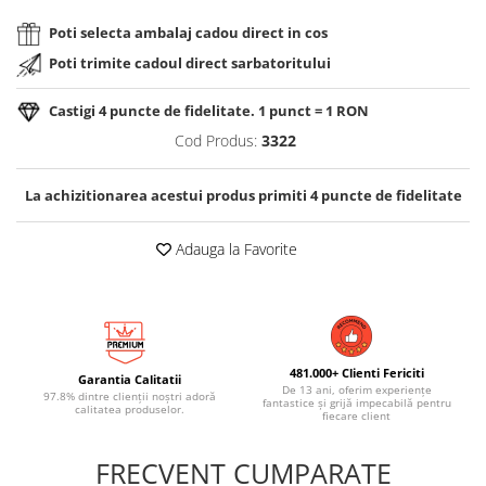
Poti selecta ambalaj cadou direct in cos
Poti trimite cadoul direct sarbatoritului
Castigi
4
puncte de fidelitate. 1 punct = 1 RON
Cod Produs:
3322
La achizitionarea acestui produs primiti
4
puncte de fidelitate
Adauga la Favorite
481.000+ Clienti Fericiti
Garantia Calitatii
De 13 ani, oferim experiențe
97.8% dintre clienții noștri adoră
fantastice și grijă impecabilă pentru
calitatea produselor.
fiecare client
FRECVENT CUMPARATE