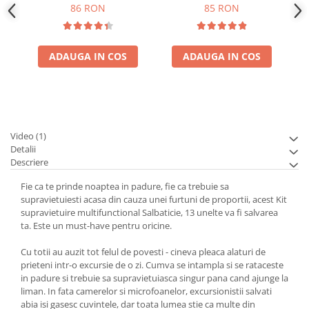
86 RON
85 RON
ADAUGA IN COS
ADAUGA IN COS
Video
(1)
Detalii
Descriere
Fie ca te prinde noaptea in padure, fie ca trebuie sa
supravietuiesti acasa din cauza unei furtuni de proportii, acest Kit
supravietuire multifunctional Salbaticie, 13 unelte va fi salvarea
ta. Este un must-have pentru oricine.
Cu totii au auzit tot felul de povesti - cineva pleaca alaturi de
prieteni intr-o excursie de o zi. Cumva se intampla si se rataceste
in padure si trebuie sa supravietuiasca singur pana cand ajunge la
liman. In fata camerelor si microfoanelor, excursionistii salvati
abia isi gasesc cuvintele, dar toata lumea stie ca multe din