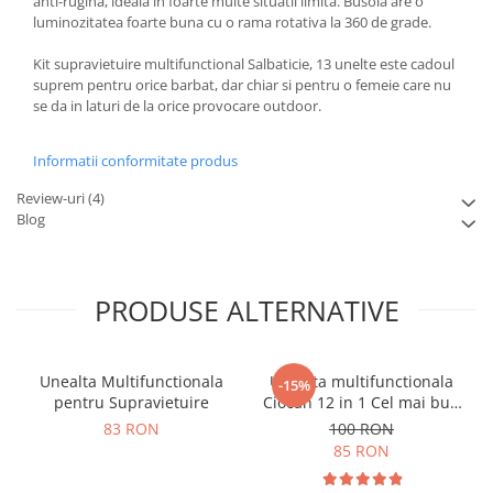
anti-rugina, ideala in foarte multe situatii limita. Busola are o
luminozitatea foarte buna cu o rama rotativa la 360 de grade.
Kit supravietuire multifunctional Salbaticie, 13 unelte este cadoul
suprem pentru orice barbat, dar chiar si pentru o femeie care nu
se da in laturi de la orice provocare outdoor.
Informatii conformitate produs
Review-uri
(4)
Blog
PRODUSE ALTERNATIVE
Unealta Multifunctionala
Unealta multifunctionala
-15%
pentru Supravietuire
Ciocan 12 in 1 Cel mai bun
tata
83 RON
100 RON
85 RON