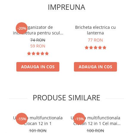
IMPREUNA
Organizator de
Bricheta electrica cu
T
-20%
incheietura pentru scule
lanterna
The Handy Helper
74 RON
77 RON
59 RON
ADAUGA IN COS
ADAUGA IN COS
PRODUSE SIMILARE
Unealta multifunctionala
Unealta multifunctionala
-15%
-15%
Ciocan 12 in 1
Ciocan 12 in 1 Cel mai
bun tata
101 RON
100 RON