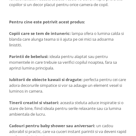
copiilor si un decor placut pentru orice camera de copil.
Pentru cine este potrivit acest produs:
Copiii care se tem de intuneric:
lampa ofera o lumina calda si
blanda care alunga teama si ii ajuta pe cei mici sa adoarma
linistiti.
Parintii de bebelusi:
ideala pentru alaptat sau pentru
momentele in care trebuie sa verifici copilul noaptea, fara sa
aprinzi lumina principala.
Iubitorii de obiecte kawaii si dragute:
perfecta pentru cei care
adora decorurile simpatice si vor sa adauge un element vesel si
luminos in camera.
Tinerii creativi si visatori:
aceasta steluta aduce inspiratie si o
stare de bine, fiind ideala pentru serile relaxante sau ca lumina
ambientala de lucru.
Cadouri pentru baby shower sau aniversari:
un cadou
adorabil si practic, care va cuceri instant parintii si va deveni rapid