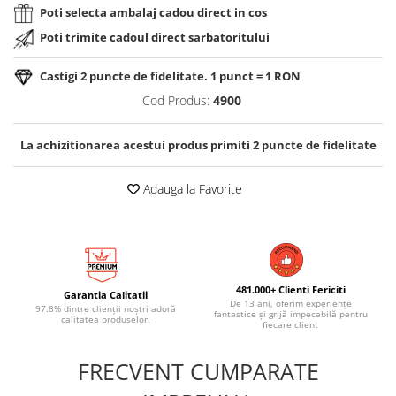
Poti selecta ambalaj cadou direct in cos
Poti trimite cadoul direct sarbatoritului
Castigi
2
puncte de fidelitate. 1 punct = 1 RON
Cod Produs:
4900
La achizitionarea acestui produs primiti
2
puncte de fidelitate
Adauga la Favorite
481.000+ Clienti Fericiti
Garantia Calitatii
De 13 ani, oferim experiențe
97.8% dintre clienții noștri adoră
fantastice și grijă impecabilă pentru
calitatea produselor.
fiecare client
FRECVENT CUMPARATE