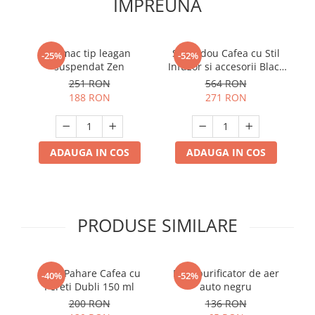
IMPREUNA
Hamac tip leagan
Set cadou Cafea cu Stil
-25%
-52%
suspendat Zen
Infuzor si accesorii Black
V60
251 RON
564 RON
188 RON
271 RON
ADAUGA IN COS
ADAUGA IN COS
PRODUSE SIMILARE
Set 4 Pahare Cafea cu
Mini purificator de aer
Se
-40%
-52%
Pereti Dubli 150 ml
auto negru
200 RON
136 RON