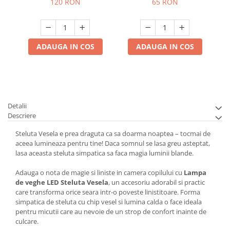
120 RON
65 RON
ADAUGA IN COS
ADAUGA IN COS
Detalii
Descriere
Steluta Vesela e prea draguta ca sa doarma noaptea – tocmai de
aceea lumineaza pentru tine! Daca somnul se lasa greu asteptat,
lasa aceasta steluta simpatica sa faca magia luminii blande.
Adauga o nota de magie si liniste in camera copilului cu
Lampa
de veghe LED Steluta Vesela
, un accesoriu adorabil si practic
care transforma orice seara intr-o poveste linistitoare. Forma
simpatica de steluta cu chip vesel si lumina calda o face ideala
pentru micutii care au nevoie de un strop de confort inainte de
culcare.