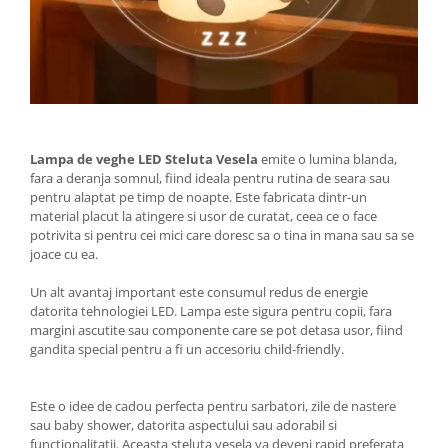
Lampa de veghe LED Steluta Vesela
emite o lumina blanda,
fara a deranja somnul, fiind ideala pentru rutina de seara sau
pentru alaptat pe timp de noapte. Este fabricata dintr-un
material placut la atingere si usor de curatat, ceea ce o face
potrivita si pentru cei mici care doresc sa o tina in mana sau sa se
joace cu ea.
Un alt avantaj important este consumul redus de energie
datorita tehnologiei LED. Lampa este sigura pentru copii, fara
margini ascutite sau componente care se pot detasa usor, fiind
gandita special pentru a fi un accesoriu child-friendly.
Este o idee de cadou perfecta pentru sarbatori, zile de nastere
sau baby shower, datorita aspectului sau adorabil si
functionalitatii. Aceasta steluta vesela va deveni rapid preferata