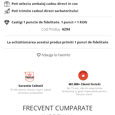
Poti selecta ambalaj cadou direct in cos
Poti trimite cadoul direct sarbatoritului
Castigi
1
puncte de fidelitate. 1 punct = 1 RON
Cod Produs:
4294
La achizitionarea acestui produs primiti
1
punct de fidelitate
Adauga la Favorite
481.000+ Clienti Fericiti
Garantia Calitatii
De 13 ani, oferim experiențe
97.8% dintre clienții noștri adoră
fantastice și grijă impecabilă pentru
calitatea produselor.
fiecare client
FRECVENT CUMPARATE