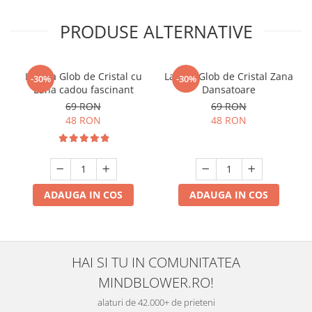
PRODUSE ALTERNATIVE
Lampa Glob de Cristal cu
Lampa Glob de Cristal Zana
-30%
-30%
Luna cadou fascinant
Dansatoare
69 RON
69 RON
48 RON
48 RON
ADAUGA IN COS
ADAUGA IN COS
HAI SI TU IN COMUNITATEA
MINDBLOWER.RO!
alaturi de 42.000+ de prieteni