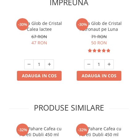
IMPREUNA
Lampa Glob de Cristal
Lampa Glob de Cristal
-30%
-30%
Calea lactee
Astronaut pe Luna
67 RON
71 RON
47 RON
50 RON
ADAUGA IN COS
ADAUGA IN COS
PRODUSE SIMILARE
Set 6 Pahare Cafea cu
Set 4 Pahare Cafea cu
-32%
-32%
Pereti Dubli 450 ml
Pereti Dubli 450 ml