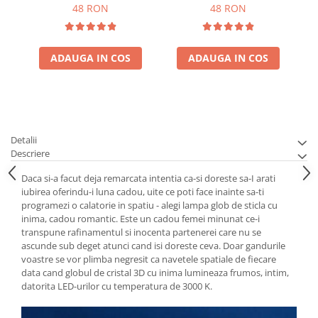
48 RON
48 RON
ADAUGA IN COS
ADAUGA IN COS
Detalii
Descriere
Daca si-a facut deja remarcata intentia ca-si doreste sa-I arati
iubirea oferindu-i luna cadou, uite ce poti face inainte sa-ti
programezi o calatorie in spatiu - alegi lampa glob de sticla cu
inima, cadou romantic. Este un cadou femei minunat ce-i
transpune rafinamentul si inocenta partenerei care nu se
ascunde sub deget atunci cand isi doreste ceva. Doar gandurile
voastre se vor plimba negresit ca navetele spatiale de fiecare
data cand globul de cristal 3D cu inima lumineaza frumos, intim,
datorita LED-urilor cu temperatura de 3000 K.