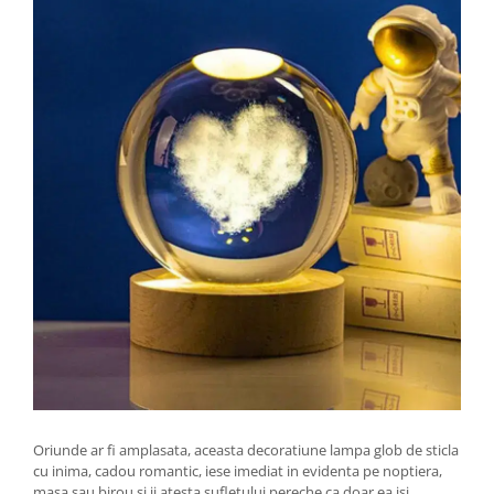
Oriunde ar fi amplasata, aceasta decoratiune lampa glob de sticla
cu inima, cadou romantic, iese imediat in evidenta pe noptiera,
masa sau birou si ii atesta sufletului pereche ca doar ea isi