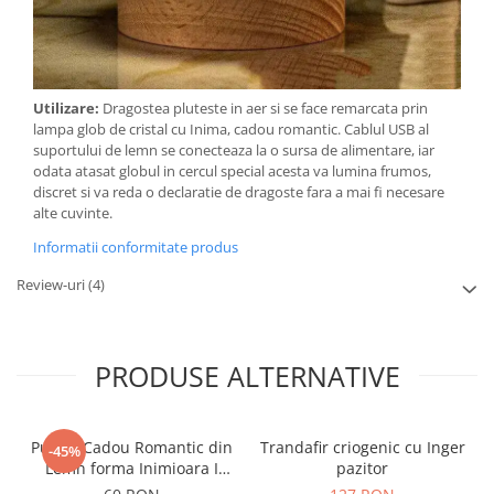
Utilizare:
Dragostea pluteste in aer si se face remarcata prin
lampa glob de cristal cu Inima, cadou romantic. Cablul USB al
suportului de lemn se conecteaza la o sursa de alimentare, iar
odata atasat globul in cercul special acesta va lumina frumos,
discret si va reda o declaratie de dragoste fara a mai fi necesare
alte cuvinte.
Informatii conformitate produs
Review-uri
(4)
PRODUSE ALTERNATIVE
Puzzle Cadou Romantic din
Trandafir criogenic cu Inger
-45%
Lemn forma Inimioara I
pazitor
Love You