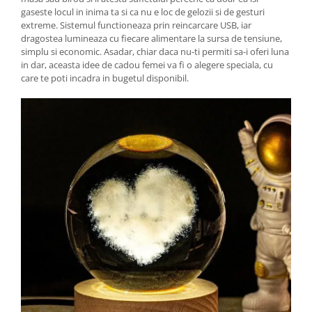
gaseste locul in inima ta si ca nu e loc de gelozii si de gesturi
extreme. Sistemul functioneaza prin reincarcare USB, iar
dragostea lumineaza cu fiecare alimentare la sursa de tensiune,
simplu si economic. Asadar, chiar daca nu-ti permiti sa-i oferi luna
in dar, aceasta idee de cadou femei va fi o alegere speciala, cu
care te poti incadra in bugetul disponibil.