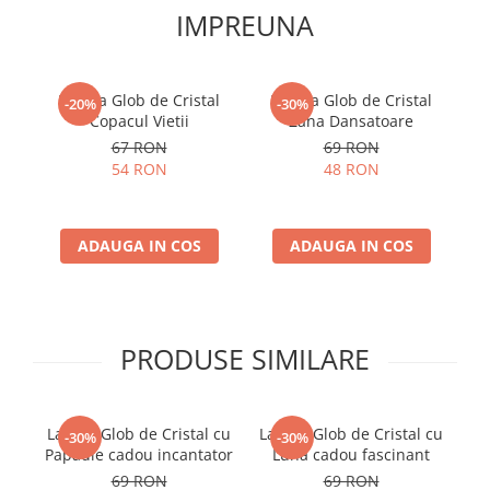
IMPREUNA
Lampa Glob de Cristal
Lampa Glob de Cristal
La
-20%
-30%
Copacul Vietii
Zana Dansatoare
67 RON
69 RON
54 RON
48 RON
ADAUGA IN COS
ADAUGA IN COS
PRODUSE SIMILARE
Lampa Glob de Cristal cu
Lampa Glob de Cristal cu
-30%
-30%
Papadie cadou incantator
Luna cadou fascinant
69 RON
69 RON