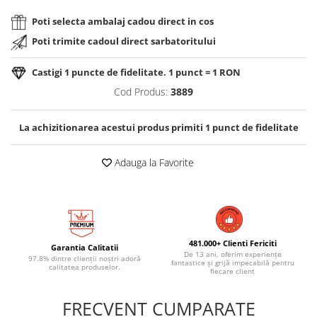
Poti selecta ambalaj cadou direct in cos
Poti trimite cadoul direct sarbatoritului
Castigi
1
puncte de fidelitate. 1 punct = 1 RON
Cod Produs:
3889
La achizitionarea acestui produs primiti
1
punct de fidelitate
Adauga la Favorite
481.000+ Clienti Fericiti
Garantia Calitatii
De 13 ani, oferim experiențe
97.8% dintre clienții noștri adoră
fantastice și grijă impecabilă pentru
calitatea produselor.
fiecare client
FRECVENT CUMPARATE