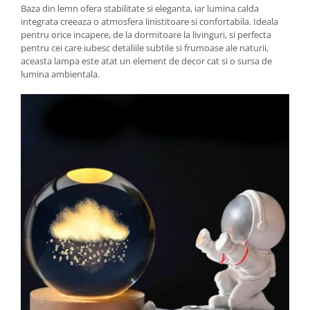
Baza din lemn ofera stabilitate si eleganta, iar lumina calda
integrata creeaza o atmosfera linistitoare si confortabila. Ideala
pentru orice incapere, de la dormitoare la livinguri, si perfecta
pentru cei care iubesc detaliile subtile si frumoase ale naturii,
aceasta lampa este atat un element de decor cat si o sursa de
lumina ambientala.