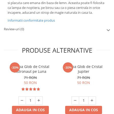
si placuta care emana din baza de lemn. Aceasta poate fi folosita
ca lampa de noptiera, pe birou sau ca o piesa centrala in orice
incapere, aducand un strop de magie naturala in casa ta.
Informatii conformitate produs
Review-uri
(0)
PRODUSE ALTERNATIVE
Lampa Glob de Cristal
Lampa Glob de Cristal
-30%
-30%
Astronaut pe Luna
Jupiter
71 RON
71 RON
50 RON
50 RON
ADAUGA IN COS
ADAUGA IN COS