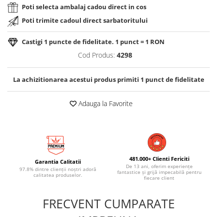
Poti selecta ambalaj cadou direct in cos
Poti trimite cadoul direct sarbatoritului
Castigi
1
puncte de fidelitate. 1 punct = 1 RON
Cod Produs:
4298
La achizitionarea acestui produs primiti
1
punct de fidelitate
Adauga la Favorite
481.000+ Clienti Fericiti
Garantia Calitatii
De 13 ani, oferim experiențe
97.8% dintre clienții noștri adoră
fantastice și grijă impecabilă pentru
calitatea produselor.
fiecare client
FRECVENT CUMPARATE