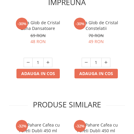
IMPREUNA
Lampa Glob de Cristal
Lampa Glob de Cristal
-30%
-30%
Zana Dansatoare
Constelatii
69 RON
70 RON
48 RON
49 RON
ADAUGA IN COS
ADAUGA IN COS
PRODUSE SIMILARE
Set 6 Pahare Cafea cu
Set 4 Pahare Cafea cu
-32%
-32%
Pereti Dubli 450 ml
Pereti Dubli 450 ml