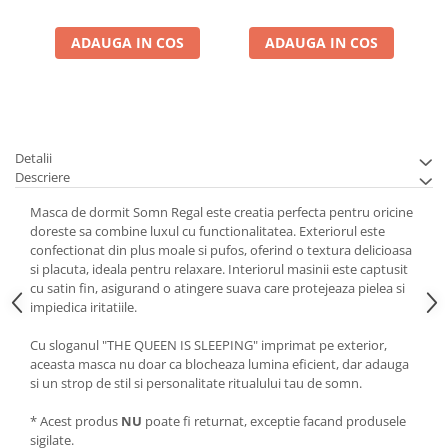
ADAUGA IN COS
ADAUGA IN COS
Detalii
Descriere
Masca de dormit Somn Regal este creatia perfecta pentru oricine
doreste sa combine luxul cu functionalitatea. Exteriorul este
confectionat din plus moale si pufos, oferind o textura delicioasa
si placuta, ideala pentru relaxare. Interiorul masinii este captusit
cu satin fin, asigurand o atingere suava care protejeaza pielea si
impiedica iritatiile.
Cu sloganul "THE QUEEN IS SLEEPING" imprimat pe exterior,
aceasta masca nu doar ca blocheaza lumina eficient, dar adauga
si un strop de stil si personalitate ritualului tau de somn.
* Acest produs
NU
poate fi returnat, exceptie facand produsele
sigilate.