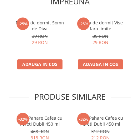
IMPREUNA
Masca de dormit Somn
Masca de dormit Vise
-25%
-25%
de Diva
fara limite
39 RON
39 RON
29 RON
29 RON
ADAUGA IN COS
ADAUGA IN COS
PRODUSE SIMILARE
Set 6 Pahare Cafea cu
Set 4 Pahare Cafea cu
-32%
-32%
Pereti Dubli 450 ml
Pereti Dubli 450 ml
468 RON
312 RON
318 RON
212 RON