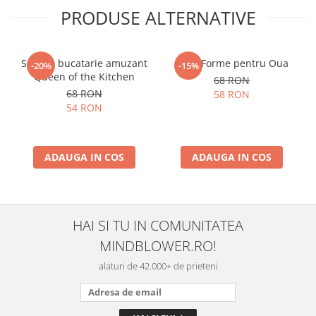
PRODUSE ALTERNATIVE
Sort de bucatarie amuzant
Set 4 Forme pentru Oua
-20%
-15%
Queen of the Kitchen
68 RON
68 RON
58 RON
54 RON
ADAUGA IN COS
ADAUGA IN COS
HAI SI TU IN COMUNITATEA
MINDBLOWER.RO!
alaturi de 42.000+ de prieteni