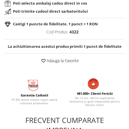
Poti selecta ambalaj cadou direct in cos
Poti trimite cadoul direct sarbatoritului
Castigi
1
puncte de fidelitate. 1 punct = 1 RON
Cod Produs:
4322
La achizitionarea acestui produs primiti
1
punct de fidelitate
Adauga la Favorite
481.000+ Clienti Fericiti
Garantia Calitatii
De 13 ani, oferim experiențe
97.8% dintre clienții noștri adoră
fantastice și grijă impecabilă pentru
calitatea produselor.
fiecare client
FRECVENT CUMPARATE