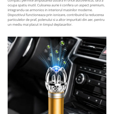
compact permite amplasarea usoara in orice autovehicul, fara a
ocupa spatiu inutil. Culoarea aurie ii confera un aspect premium,
integrandu-se armonios in interiorul masinilor moderne.
Dispozitivul functioneaza prin ionizare, contribuind la reducerea
particulelor de praf, polenului si a altor impuritati din aer, pentru
un mediu mai placut in timpul deplasarilor.