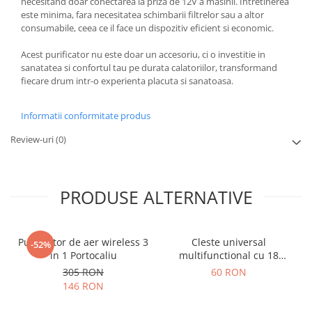
necesitand doar conectarea la priza de 12V a masinii. Intretinerea
este minima, fara necesitatea schimbarii filtrelor sau a altor
consumabile, ceea ce il face un dispozitiv eficient si economic.
Acest purificator nu este doar un accesoriu, ci o investitie in
sanatatea si confortul tau pe durata calatoriilor, transformand
fiecare drum intr-o experienta placuta si sanatoasa.
Informatii conformitate produs
Review-uri
(0)
PRODUSE ALTERNATIVE
Purificator de aer wireless 3
Cleste universal
-52%
in 1 Portocaliu
multifunctional cu 18
functii, pliabil
305 RON
60 RON
146 RON