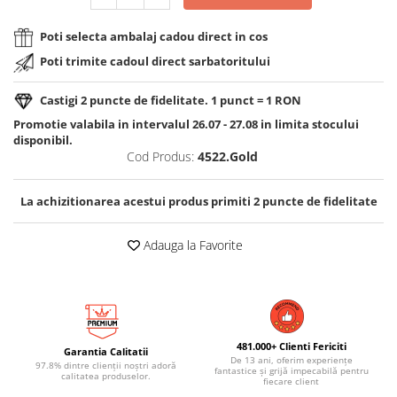
Poti selecta ambalaj cadou direct in cos
Poti trimite cadoul direct sarbatoritului
Castigi
2
puncte de fidelitate. 1 punct = 1 RON
Promotie valabila in intervalul 26.07 - 27.08 in limita stocului
disponibil.
Cod Produs:
4522.Gold
La achizitionarea acestui produs primiti
2
puncte de fidelitate
Adauga la Favorite
481.000+ Clienti Fericiti
Garantia Calitatii
De 13 ani, oferim experiențe
97.8% dintre clienții noștri adoră
fantastice și grijă impecabilă pentru
calitatea produselor.
fiecare client