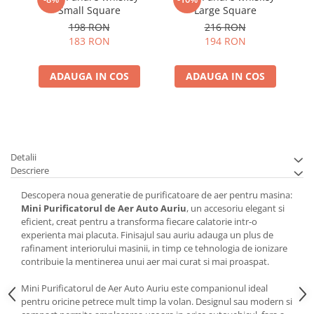
Small Square
Large Square
198 RON
216 RON
183 RON
194 RON
ADAUGA IN COS
ADAUGA IN COS
Detalii
Descriere
Descopera noua generatie de purificatoare de aer pentru masina:
Mini Purificatorul de Aer Auto Auriu
, un accesoriu elegant si
eficient, creat pentru a transforma fiecare calatorie intr-o
experienta mai placuta. Finisajul sau auriu adauga un plus de
rafinament interiorului masinii, in timp ce tehnologia de ionizare
contribuie la mentinerea unui aer mai curat si mai proaspat.
Mini Purificatorul de Aer Auto Auriu este companionul ideal
pentru oricine petrece mult timp la volan. Designul sau modern si