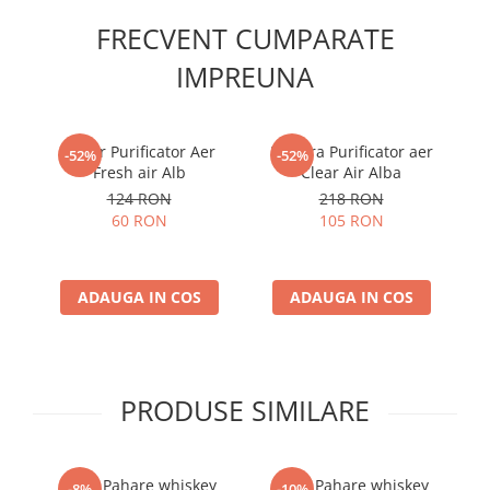
FRECVENT CUMPARATE
IMPREUNA
Colier Purificator Aer
Bratara Purificator aer
B
-52%
-52%
Fresh air Alb
Clear Air Alba
124 RON
218 RON
60 RON
105 RON
ADAUGA IN COS
ADAUGA IN COS
PRODUSE SIMILARE
Set 6 Pahare whiskey
Set 6 Pahare whiskey
-8%
-10%