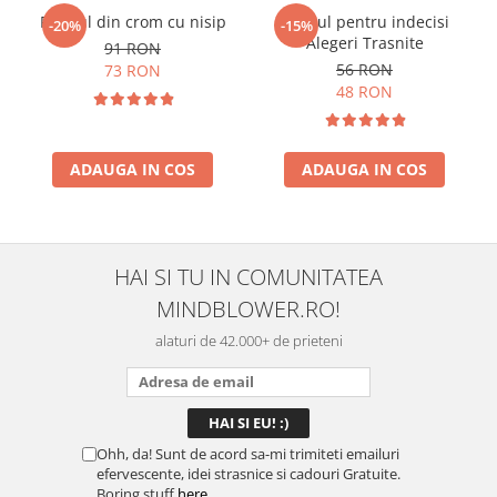
Pendul din crom cu nisip
Pendul pentru indecisi
-20%
-15%
Alegeri Trasnite
91 RON
56 RON
73 RON
48 RON
ADAUGA IN COS
ADAUGA IN COS
HAI SI TU IN COMUNITATEA
MINDBLOWER.RO!
alaturi de 42.000+ de prieteni
Ohh, da! Sunt de acord sa-mi trimiteti emailuri
efervescente, idei strasnice si cadouri Gratuite.
Boring stuff
here