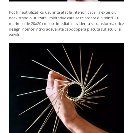
Pot fi neutralizati cu usurinta atat la interior, cat si la exterior,
neexistand o utilizare limititativa care sa te scoata din minti. Cu
marimea de 20x20 cm iese imediat in evidenta si transforma orice
design interior intr-o adevarata capodopera placuta sufletului si
vazului.