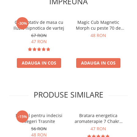
IMPREUNA
Glob rotativ de masa cu
Magic Cub Magnetic
-30%
Iluzie hipnotica de vartej
Morph cu peste 70 de
G
forme
67 RON
48 RON
47 RON
ADAUGA IN COS
ADAUGA IN COS
PRODUSE SIMILARE
Pendul pentru indecisi
Bratara energetica
Pe
-15%
Alegeri Trasnite
aromaterapie 7 Chakre
roca vulcanica
56 RON
47 RON
48 RON