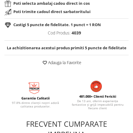
Poti selecta ambalaj cadou direct in cos
Poti trimite cadoul direct sarbatoritului
Castigi
5
puncte de fidelitate. 1 punct = 1 RON
Cod Produs:
4039
La achizitionarea acestui produs primiti
5
puncte de fidelitate
Adauga la Favorite
481.000+ Clienti Fericiti
Garantia Calitatii
De 13 ani, oferim experiențe
97.8% dintre clienții noștri adoră
fantastice și grijă impecabilă pentru
calitatea produselor.
fiecare client
FRECVENT CUMPARATE