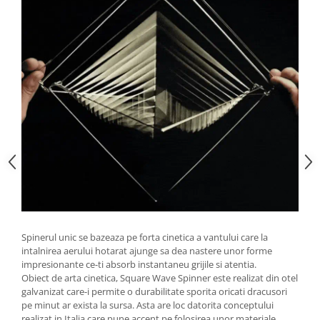
Spinerul unic se bazeaza pe forta cinetica a vantului care la
intalnirea aerului hotarat ajunge sa dea nastere unor forme
impresionante ce-ti absorb instantaneu grijile si atentia.
Obiect de arta cinetica, Square Wave Spinner este realizat din otel
galvanizat care-i permite o durabilitate sporita oricati dracusori
pe minut ar exista la sursa. Asta are loc datorita conceptului
realizat in Italia care pune accent pe folosirea unor materiale