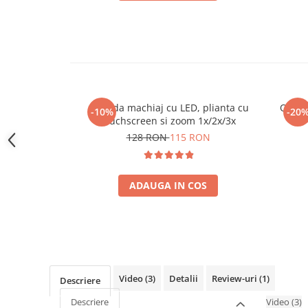
Oglinda machiaj cu LED, plianta cu
Oglin
-10%
-20
touchscreen si zoom 1x/2x/3x
128 RON
115 RON
ADAUGA IN COS
Video
(3)
Detalii
Review-uri
(1)
Descriere
Descriere
Video
(3)