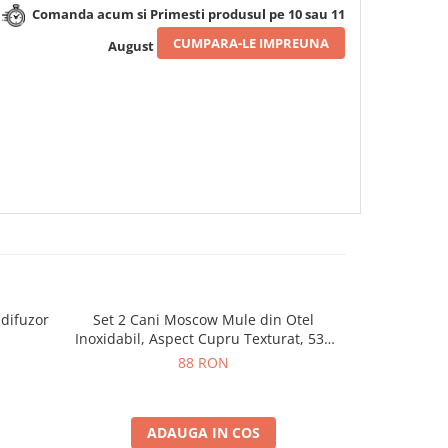
Comanda acum si Primesti produsul pe 10 sau 11
CUMPARA-LE IMPREUNA
August
 difuzor
Set 2 Cani Moscow Mule din Otel
Hamac tip
-25%
Inoxidabil, Aspect Cupru Texturat, 530
25
ml
88 RON
ADAUGA IN COS
A