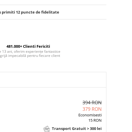
s primiti
12
puncte de fidelitate
481.000+ Clienti Fericiti
 13 ani, oferim experiențe fantastice
 grijă impecabilă pentru fiecare client
394 RON
379 RON
Economisesti
15 RON
Transport Gratuit > 300 lei