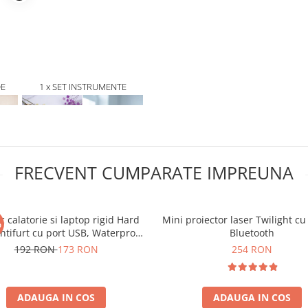
DE
1 x SET INSTRUMENTE
ARE
PENTRU PUNCTE NEGRE SI
ACNEE
FRECVENT CUMPARATE IMPREUNA
 calatorie si laptop rigid Hard
Mini proiector laser Twilight cu
%
Antifurt cu port USB, Waterproof,
Bluetooth
30x17 cm, Compartimentare
192 RON
173 RON
254 RON
inteligenta, Unisex, Negru
ADAUGA IN COS
ADAUGA IN COS