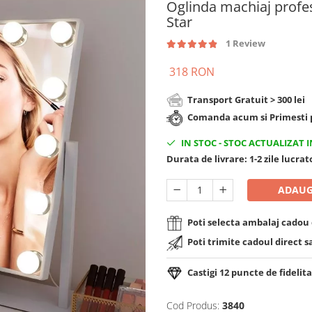
Oglinda machiaj profe
Star
1 Review
318 RON
Transport Gratuit > 300 lei
Comanda acum si Primesti p
IN STOC
-
STOC ACTUALIZAT I
Durata de livrare:
1-2 zile lucra
ADAUG
Poti selecta ambalaj cadou d
Poti trimite cadoul direct s
Castigi
12
puncte de fidelita
Cod Produs:
3840