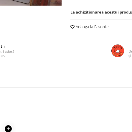
La achizitionarea acestui produ
Adauga la Favorite
tii
ștri adoră
De
lor.
și