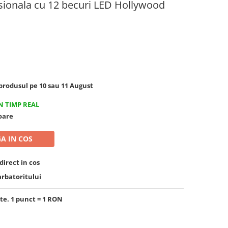
sionala cu 12 becuri LED Hollywood
rodusul pe 10 sau 11 August
N TIMP REAL
toare
A IN COS
irect in cos
arbatoritului
te. 1 punct = 1 RON