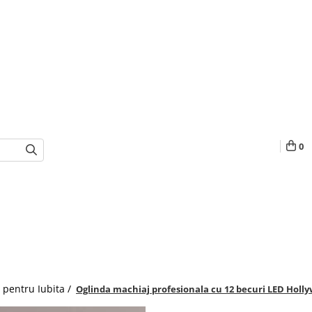
0
 pentru Iubita /
Oglinda machiaj profesionala cu 12 becuri LED Holl