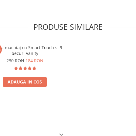
PRODUSE SIMILARE
da machiaj cu Smart Touch si 9
%
becuri Vanity
230 RON
184 RON
ADAUGA IN COS