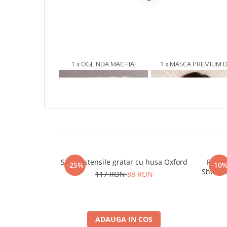
1 x OGLINDA MACHIAJ
1 x MASCA PREMIUM 
PROFESIONALA CU 12 BECURI
DORMIT PENTRU RELAX
LED HOLLYWOOD STAR
TOTALA
Set 4 ustensile gratar cu husa Oxford
Rucsac
-25%
-10
Shell, 
117 RON
88 RON
44x
ADAUGA IN COS