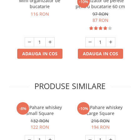
Mini organizator de
Organizator de perete
-10%
bucatarie
pentru bucatarie 60 cm
co
116 RON
97 RON
87 RON
ADAUGA IN COS
ADAUGA IN COS
PRODUSE SIMILARE
Set 4 Pahare whiskey
Set 6 Pahare whiskey
-8%
-10%
Small Square
Large Square
132 RON
216 RON
122 RON
194 RON