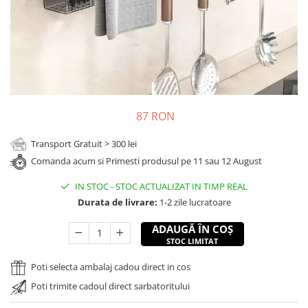
Cadouri Zodia Pesti
Cadouri Sfantul Andrei
Cadouri Fete
Cani si Termosuri
Cadouri Sfantul Alexandru
Pentru Copilul din tine
Jocuri si Puzzle
Cadouri Sfanta Ana
Cadouri Haioase
Produse pentru Calatorie
Cadouri Constantin si Elena
Cadouri de Casa Noua
Seturi de caligrafie
Cadouri Sfanta Maria
Cadouri Majorat
Cadouri Sfintii Mihail si Gavriil
Cadouri pentru Nasi
87 RON
Cadouri pentru Bunici
Transport Gratuit > 300 lei
Cadouri pentru Prieteni
Comanda acum si Primesti produsul pe 11 sau 12 August
Cadouri pentru Sefi
IN STOC
-
STOC ACTUALIZAT IN TIMP REAL
Cel ce are tot
Durata de livrare:
1-2 zile lucratoare
Cadouri Nunta si Cununie civila
ADAUGĂ ÎN COȘ
STOC LIMITAT
Poti selecta ambalaj cadou direct in cos
Poti trimite cadoul direct sarbatoritului