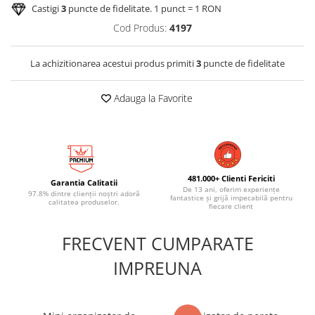
Castigi
3
puncte de fidelitate. 1 punct = 1 RON
Cod Produs:
4197
La achizitionarea acestui produs primiti
3
puncte de fidelitate
Adauga la Favorite
481.000+ Clienti Fericiti
Garantia Calitatii
De 13 ani, oferim experiențe
97.8% dintre clienții noștri adoră
fantastice și grijă impecabilă pentru
calitatea produselor.
fiecare client
FRECVENT CUMPARATE
IMPREUNA