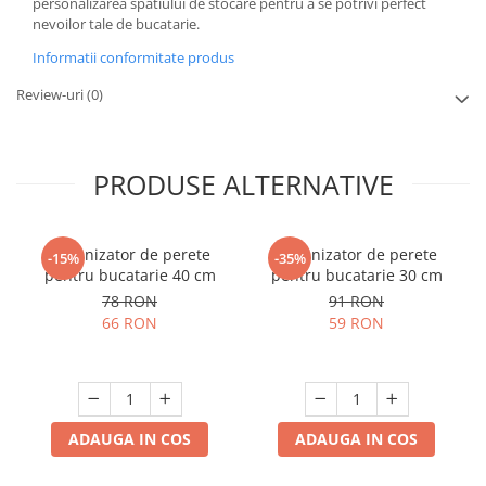
personalizarea spatiului de stocare pentru a se potrivi perfect
nevoilor tale de bucatarie.
Informatii conformitate produs
Review-uri
(0)
PRODUSE ALTERNATIVE
Organizator de perete
Organizator de perete
-15%
-35%
pentru bucatarie 40 cm
pentru bucatarie 30 cm
78 RON
91 RON
66 RON
59 RON
ADAUGA IN COS
ADAUGA IN COS