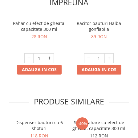
IMPREUNA
Pahar cu efect de gheata,
Racitor bauturi Halba
P
capacitate 300 ml
gonflabila
28 RON
89 RON
ADAUGA IN COS
ADAUGA IN COS
PRODUSE SIMILARE
Dispenser bauturi cu 6
Set 4 pahare cu efect de
S
-40%
shoturi
gheata, capacitate 300 ml
A
118 RON
112 RON