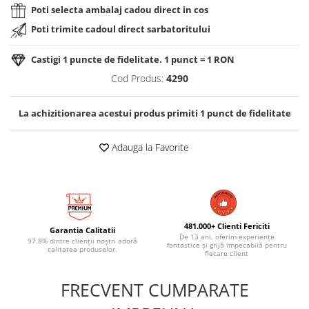
Poti selecta ambalaj cadou direct in cos
Poti trimite cadoul direct sarbatoritului
Castigi
1
puncte de fidelitate. 1 punct = 1 RON
Cod Produs:
4290
La achizitionarea acestui produs primiti
1
punct de fidelitate
Adauga la Favorite
481.000+ Clienti Fericiti
Garantia Calitatii
De 13 ani, oferim experiențe
97.8% dintre clienții noștri adoră
fantastice și grijă impecabilă pentru
calitatea produselor.
fiecare client
FRECVENT CUMPARATE