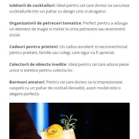
Iubitorii de cocktailuri
: Ideal pentru cei care doresc sa savureze
cocktailurile intr-un pahar cu design unic si atragator.
Organizatorii de petreceri tematice
: Perfect pentru a adauga
un element de magie si mister la orice petrecere sau eveniment
social.
Cadouri pentru prieteni
: Un cadou excelent si neconventional
pentru prieteni, familie sau colegi, care sigur va fi apreciat.
Colectorii de obiecte inedite
: Ideal pentru cei care aduna piese
unice si estetice pentru colectia lor.
Barmani amatori
: Pentru cei care doresc sa isi impresioneze
oaspetii cu un pahar de cocktail deosebit, acest model este o
alegere perfecta.