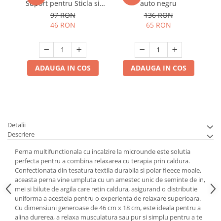
Suport pentru Sticla si
auto negru
Pahare
97 RON
136 RON
46 RON
65 RON
ADAUGA IN COS
ADAUGA IN COS
Detalii
Descriere
Perna multifunctionala cu incalzire la microunde este solutia
perfecta pentru a combina relaxarea cu terapia prin caldura.
Confectionata din tesatura textila durabila si polar fleece moale,
aceasta perna vine umpluta cu un amestec unic de seminte de in,
mei si bilute de argila care retin caldura, asigurand o distributie
uniforma a acesteia pentru o experienta de relaxare superioara.
Cu dimensiuni generoase de 46 cm x 18 cm, este ideala pentru a
alina durerea, a relaxa musculatura sau pur si simplu pentru a te