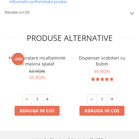
Informatii conformitate produs
Review-uri
(0)
PRODUSE ALTERNATIVE
Husa curatare incaltaminte
Dispenser scobitori cu
-20%
in masina spalat
buton
63 RON
46 RON
50 RON
ADAUGA IN COS
ADAUGA IN COS