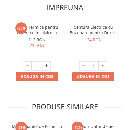
IMPREUNA
Perna Termica pentru
Centura Electrica cu
M
-35%
Umeri cu incalzire la
Buzunare pentru Dureri
microunde
Menstruale
112 RON
124 RON
73 RON
ADAUGA IN COS
ADAUGA IN COS
PRODUSE SIMILARE
Masa Pliabila de Picnic cu
Mini purificator de aer
Se
-53%
-52%