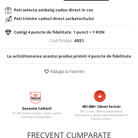
Poti selecta ambalaj cadou direct in cos
Poti trimite cadoul direct sarbatoritului
Castigi
4
puncte de fidelitate. 1 punct = 1 RON
Cod Produs:
4551
La achizitionarea acestui produs primiti
4
puncte de fidelitate
Adauga la Favorite
481.000+ Clienti Fericiti
Garantia Calitatii
De 13 ani, oferim experiențe
97.8% dintre clienții noștri adoră
fantastice și grijă impecabilă pentru
calitatea produselor.
fiecare client
FRECVENT CUMPARATE