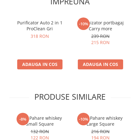
IMPREUNA
Purificator Auto 2 in 1
Organizator portbagaj
Cu
-10%
ProClean Gri
Carry more
318 RON
239 RON
215 RON
ADAUGA IN COS
ADAUGA IN COS
PRODUSE SIMILARE
Set 4 Pahare whiskey
Set 6 Pahare whiskey
-8%
-10%
Small Square
Large Square
132 RON
216 RON
122 RON
194 RON