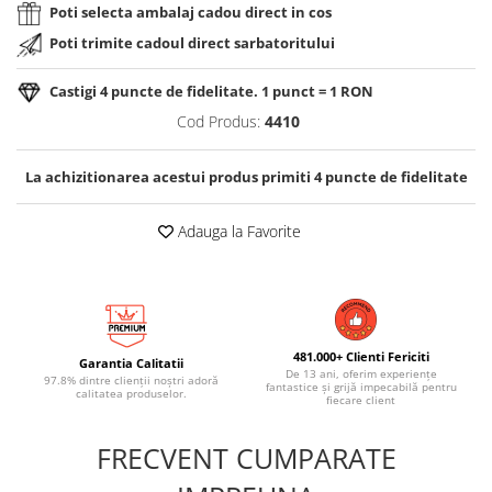
Poti selecta ambalaj cadou direct in cos
Poti trimite cadoul direct sarbatoritului
Castigi
4
puncte de fidelitate. 1 punct = 1 RON
Cod Produs:
4410
La achizitionarea acestui produs primiti
4
puncte de fidelitate
Adauga la Favorite
481.000+ Clienti Fericiti
Garantia Calitatii
De 13 ani, oferim experiențe
97.8% dintre clienții noștri adoră
fantastice și grijă impecabilă pentru
calitatea produselor.
fiecare client
FRECVENT CUMPARATE