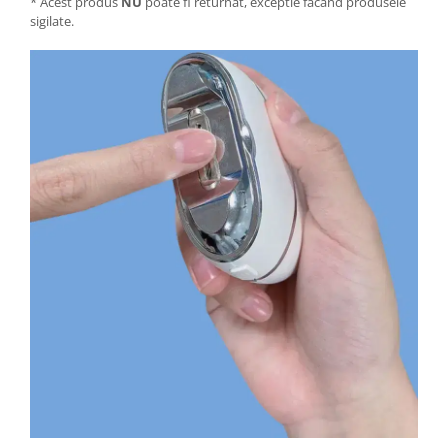
* Acest produs
NU
poate fi returnat, exceptie facand produsele
sigilate.