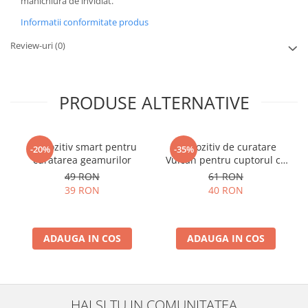
manichiura de invidiat.
Informatii conformitate produs
Review-uri
(0)
PRODUSE ALTERNATIVE
Dispozitiv smart pentru
Dispozitiv de curatare
-20%
-35%
curatarea geamurilor
Vulcan pentru cuptorul cu
microunde
49 RON
61 RON
39 RON
40 RON
ADAUGA IN COS
ADAUGA IN COS
HAI SI TU IN COMUNITATEA