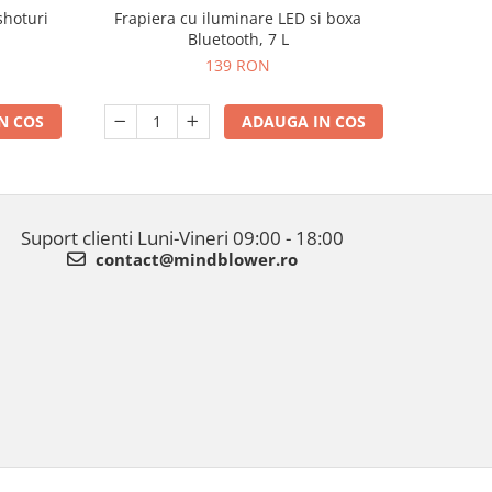
shoturi
Frapiera cu iluminare LED si boxa
Joc 
-25%
Bluetooth, 7 L
139 RON
N COS
ADAUGA IN COS
Suport clienti
Luni-Vineri 09:00 - 18:00
contact@mindblower.ro