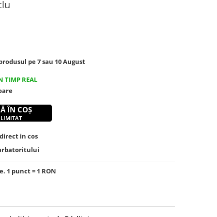
clu
rodusul pe 7 sau 10 August
N TIMP REAL
toare
Ă ÎN COȘ
 LIMITAT
irect in cos
arbatoritului
e. 1 punct = 1 RON