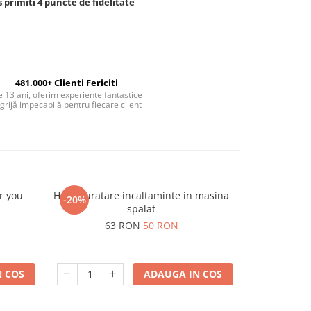
s primiti
4
puncte de fidelitate
481.000+ Clienti Fericiti
 13 ani, oferim experiențe fantastice
 grijă impecabilă pentru fiecare client
r you
Husa curatare incaltaminte in masina
Set 4 pahare 
-20%
-35%
spalat
1
63 RON
50 RON
 COS
ADAUGA IN COS