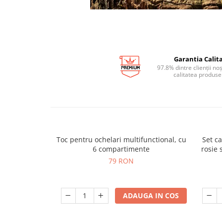
Garantia Calita
97.8% dintre clienții no
calitatea produse
Toc pentru ochelari multifunctional, cu
Set c
6 compartimente
rosie 
79 RON
ADAUGA IN COS