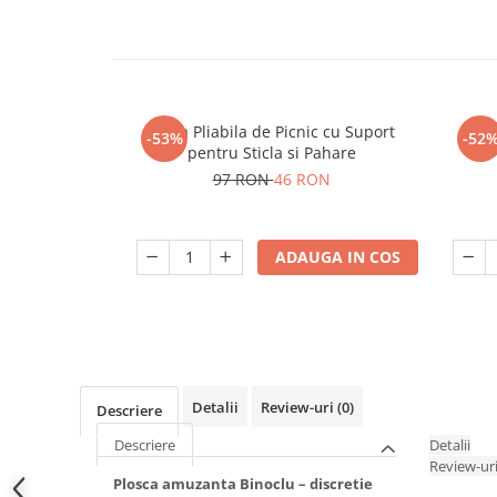
Masa Pliabila de Picnic cu Suport
Mini
-53%
-52
pentru Sticla si Pahare
97 RON
46 RON
ADAUGA IN COS
Detalii
Review-uri
(0)
Descriere
Descriere
Detalii
Review-ur
Plosca amuzanta Binoclu – discretie