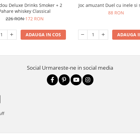
adou Deluxe Drinks Smoker + 2
Joc amuzant Duel cu inele si 
Pahare whiskey Classical
88 RON
226 RON
172 RON
ADAUGA IN COS
ADAUGA I
Social
Urmareste-ne in social media
uff