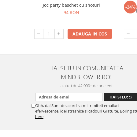
Joc party baschet cu shoturi
Set c
-24%
94 RON
ADAUGA IN COS
HAI SI TU IN COMUNITATEA
MINDBLOWER.RO!
alaturi de 42.000+ de prieteni
Ohh, da! Sunt de acord sa-mi trimiteti emailuri
efervescente, idei strasnice si cadouri Gratuite. Boring st
here