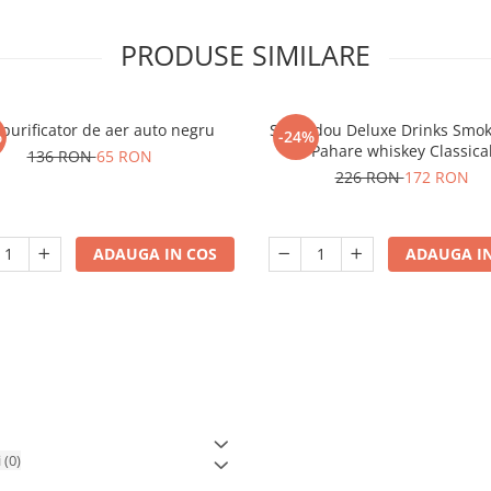
PRODUSE SIMILARE
 purificator de aer auto negru
Set cadou Deluxe Drinks Smok
%
-24%
Pahare whiskey Classica
136 RON
65 RON
226 RON
172 RON
ADAUGA IN COS
ADAUGA IN
i
(0)