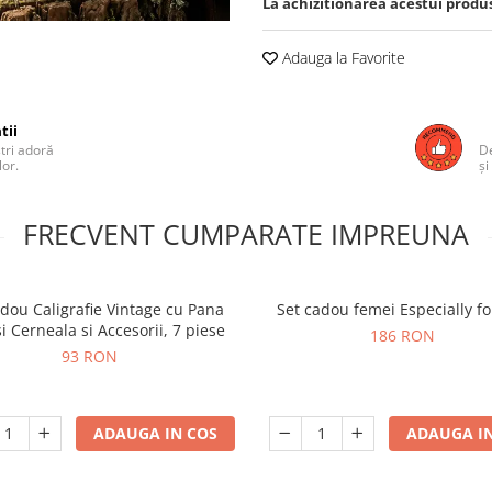
La achizitionarea acestui produ
Adauga la Favorite
tii
ștri adoră
De
lor.
și
FRECVENT CUMPARATE IMPREUNA
adou Caligrafie Vintage cu Pana
Set cadou femei Especially fo
si Cerneala si Accesorii, 7 piese
186 RON
93 RON
ADAUGA IN COS
ADAUGA IN