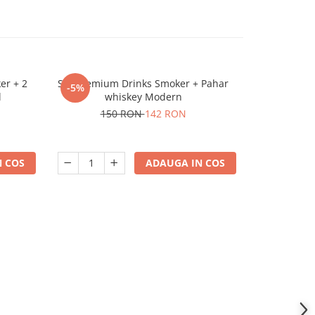
er + 2
Set premium Drinks Smoker + Pahar
Ascutitor d
-5%
l
whiskey Modern
150 RON
142 RON
 COS
ADAUGA IN COS