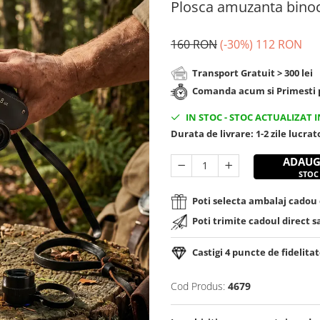
Plosca amuzanta bino
160 RON
(-30%)
112 RON
Transport Gratuit > 300 lei
Comanda acum si Primesti p
IN STOC
-
STOC ACTUALIZAT I
Durata de livrare:
1-2 zile lucra
ADAUG
STOC
Poti selecta ambalaj cadou d
Poti trimite cadoul direct s
Castigi
4
puncte de fidelitat
Cod Produs:
4679