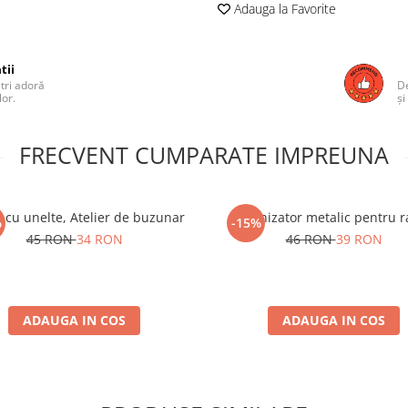
Adauga la Favorite
tii
ștri adoră
De
lor.
și
FRECVENT CUMPARATE IMPREUNA
c cu unelte, Atelier de buzunar
Organizator metalic pentru ra
%
-15%
45 RON
34 RON
46 RON
39 RON
ADAUGA IN COS
ADAUGA IN COS