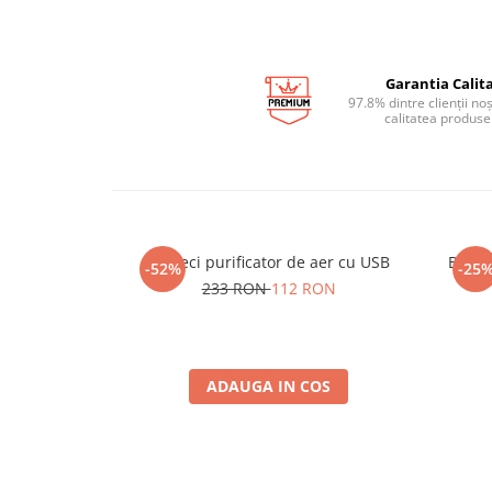
Garantia Calita
97.8% dintre clienții no
calitatea produse
Ghiveci purificator de aer cu USB
Brelo
-52%
-25
233 RON
112 RON
ADAUGA IN COS