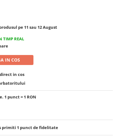
rodusul pe 11 sau 12 August
N TIMP REAL
toare
A IN COS
irect in cos
arbatoritului
e. 1 punct = 1 RON
s primiti
1
punct de fidelitate