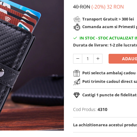
40 RON
(-20%)
32 RON
Transport Gratuit > 300 lei
Comanda acum si Primesti p
IN STOC
-
STOC ACTUALIZAT I
Durata de livrare:
1-2 zile lucra
ADAUG
Poti selecta ambalaj cadou d
Poti trimite cadoul direct s
Castigi
1
puncte de fidelitat
Cod Produs:
4310
La achizitionarea acestui produ