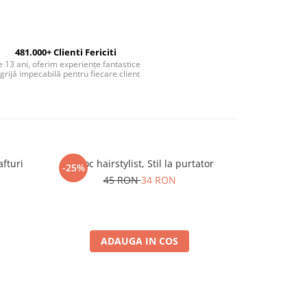
481.000+ Clienti Fericiti
 13 ani, oferim experiențe fantastice
 grijă impecabilă pentru fiecare client
fturi
Breloc hairstylist, Stil la purtator
Sticla
-25%
-15%
45 RON
34 RON
6
ADAUGA IN COS
A