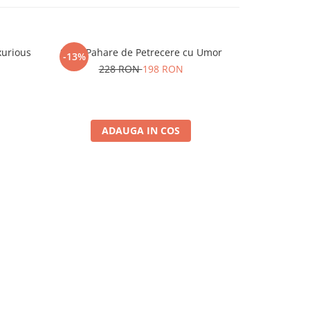
xurious
Set 6 Pahare de Petrecere cu Umor
Set 4 Paha
-13%
-7%
228 RON
198 RON
15
ADAUGA IN COS
A