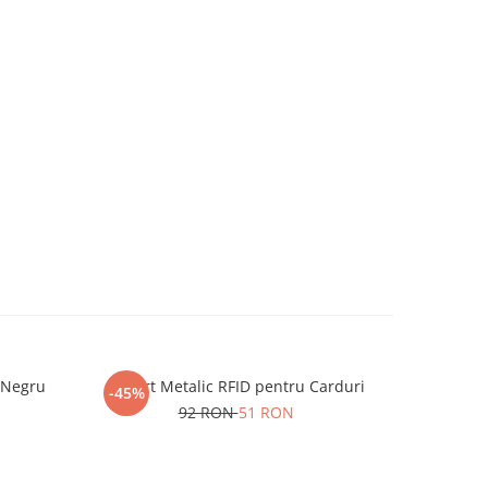
 Negru
Suport Metalic RFID pentru Carduri
P
-45%
-20%
92 RON
51 RON