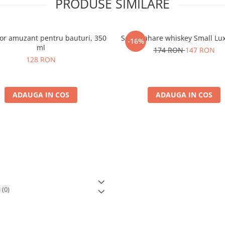
PRODUSE SIMILARE
or amuzant pentru bauturi, 350
Set 6 Pahare whiskey Small Lu
-16%
ml
174 RON
147 RON
128 RON
ADAUGA IN COS
ADAUGA IN COS
i
(0)