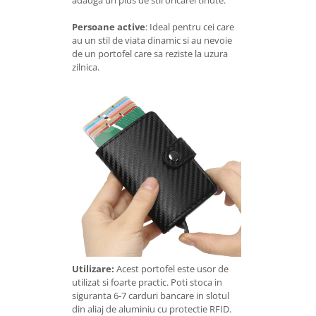
adauga un plus de stil oricarei tinute.
Persoane active
: Ideal pentru cei care
au un stil de viata dinamic si au nevoie
de un portofel care sa reziste la uzura
zilnica.
Utilizare:
Acest portofel este usor de
utilizat si foarte practic. Poti stoca in
siguranta 6-7 carduri bancare in slotul
din aliaj de aluminiu cu protectie RFID.