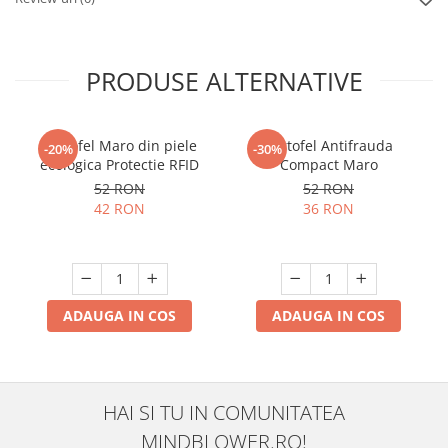
PRODUSE ALTERNATIVE
Portofel Maro din piele
Portofel Antifrauda
-20%
-30%
ecologica Protectie RFID
Compact Maro
52 RON
52 RON
42 RON
36 RON
ADAUGA IN COS
ADAUGA IN COS
HAI SI TU IN COMUNITATEA
MINDBLOWER.RO!