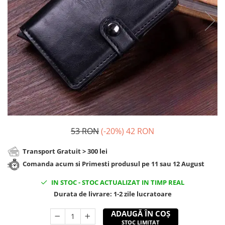
Cadouri Zodia Pesti
Cadouri Sfantul Andrei
Cadouri Fete
Cani si Termosuri
Cadouri Sfantul Alexandru
Pentru Copilul din tine
Jocuri si Puzzle
Cadouri Sfanta Ana
Cadouri Haioase
Produse pentru Calatorie
Cadouri Constantin si Elena
Cadouri de Casa Noua
Seturi de caligrafie
Cadouri Sfanta Maria
Cadouri Majorat
Cadouri Sfintii Mihail si Gavriil
Cadouri pentru Nasi
Cadouri pentru Bunici
Cadouri pentru Prieteni
Cadouri pentru Sefi
53 RON
(-20%)
42 RON
Cel ce are tot
Transport Gratuit > 300 lei
Cadouri Nunta si Cununie civila
Comanda acum si Primesti produsul pe 11 sau 12 August
IN STOC
-
STOC ACTUALIZAT IN TIMP REAL
Durata de livrare:
1-2 zile lucratoare
ADAUGĂ ÎN COȘ
STOC LIMITAT