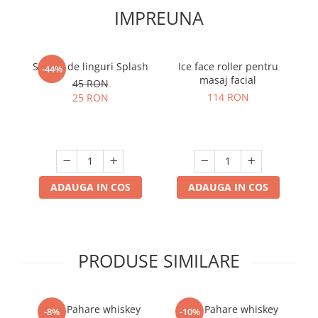
IMPREUNA
Suport de linguri Splash
Ice face roller pentru
-44%
masaj facial
45 RON
114 RON
25 RON
ADAUGA IN COS
ADAUGA IN COS
PRODUSE SIMILARE
Set 6 Pahare whiskey
Set 6 Pahare whiskey
-8%
-10%