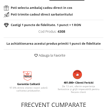
Poti selecta ambalaj cadou direct in cos
Poti trimite cadoul direct sarbatoritului
Castigi
1
puncte de fidelitate. 1 punct = 1 RON
Cod Produs:
4308
La achizitionarea acestui produs primiti
1
punct de fidelitate
Adauga la Favorite
481.000+ Clienti Fericiti
Garantia Calitatii
De 13 ani, oferim experiențe
97.8% dintre clienții noștri adoră
fantastice și grijă impecabilă pentru
calitatea produselor.
fiecare client
FRECVENT CUMPARATE