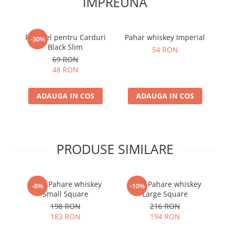
IMPREUNA
Portofel pentru Carduri
Pahar whiskey Imperial
Pa
-30%
Black Slim
54 RON
69 RON
48 RON
ADAUGA IN COS
ADAUGA IN COS
PRODUSE SIMILARE
Set 6 Pahare whiskey
Set 6 Pahare whiskey
-8%
-10%
Small Square
Large Square
198 RON
216 RON
183 RON
194 RON