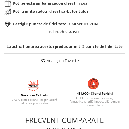
Poti selecta ambalaj cadou direct in cos
Poti trimite cadoul direct sarbatoritului
Castigi
2
puncte de fidelitate. 1 punct = 1 RON
Cod Produs:
4350
La achizitionarea acestui produs primiti
2
puncte de fidelitate
Adauga la Favorite
481.000+ Clienti Fericiti
Garantia Calitatii
De 13 ani, oferim experiențe
97.8% dintre clienții noștri adoră
fantastice și grijă impecabilă pentru
calitatea produselor.
fiecare client
FRECVENT CUMPARATE