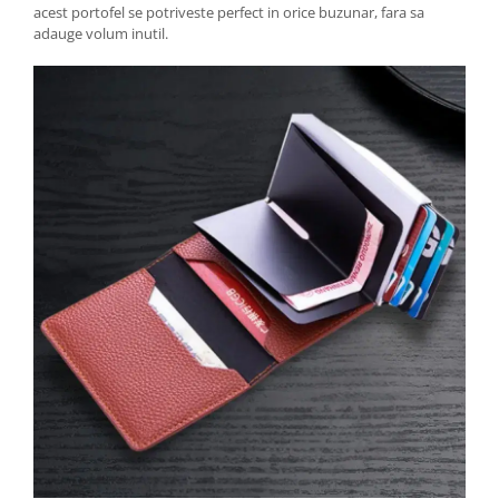
acest portofel se potriveste perfect in orice buzunar, fara sa
adauge volum inutil.