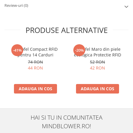
Review-uri
(0)
PRODUSE ALTERNATIVE
Portofel Compact RFID
Portofel Maro din piele
-41%
-20%
pentru 14 Carduri
ecologica Protectie RFID
74 RON
52 RON
44 RON
42 RON
ADAUGA IN COS
ADAUGA IN COS
HAI SI TU IN COMUNITATEA
MINDBLOWER.RO!