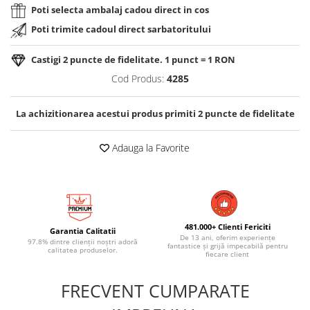
Poti selecta ambalaj cadou direct in cos
Poti trimite cadoul direct sarbatoritului
Castigi
2
puncte de fidelitate. 1 punct = 1 RON
Cod Produs:
4285
La achizitionarea acestui produs primiti
2
puncte de fidelitate
Adauga la Favorite
481.000+ Clienti Fericiti
Garantia Calitatii
De 13 ani, oferim experiențe
97.8% dintre clienții noștri adoră
fantastice și grijă impecabilă pentru
calitatea produselor.
fiecare client
FRECVENT CUMPARATE