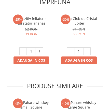
IMPREUNA
Dispozitiv feliator si
Lampa Glob de Cristal
-25%
-30%
curatator ananas
Jupiter
52 RON
71 RON
39 RON
50 RON
ADAUGA IN COS
ADAUGA IN COS
PRODUSE SIMILARE
Set 4 Pahare whiskey
Set 6 Pahare whiskey
-8%
-10%
Small Square
Large Square