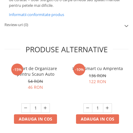
pentru petele mai dificile.
Informatii conformitate produs
Review-uri
(0)
PRODUSE ALTERNATIVE
Suport de Organizare
Lacat Smart cu Amprenta
-15%
-10%
pentru Scaun Auto
136 RON
54 RON
122 RON
46 RON
ADAUGA IN COS
ADAUGA IN COS