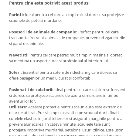
Pentru cine este potrivit acest produs:
Parinti:
Ideal pentru cei care au copii mici si doresc sa protejeze
scaunele de pete si murdarie.
Posesorii de animale de companie:
Perfect pentru cei care
transporta frecvent animale de companie, prevenind zgarieturile
si parul de animale.
Navetisti:
Pentru cei care petrec mult timp in masina si doresc
sa mentina un aspect curat si profesional al interiorului.
Soferi:
Essential pentru soferii de ridesharing care doresc sa
ofere pasagerilor un mediu curat si confortabil.
Pasionatii de calatorii:
Ideal pentru cei care calatoresc frecvent
si doresc sa protejeze scaunele de uzura si murdarie in timpul
aventurilor lor.
Utilizare:
Aceasta protectie pentru scaun auto este extrem de
usor de utilizat. Pur si simplu asezati-o pe scaunul dorit, fixati
curelele elastice in jurul tetierelor si asigurati marginile pentru a
preveni alunecarea. In cateva minute, scaunele tale sunt
protejate impotriva murdariei, petelor si uzurii zilnice. Este usor
de curatat – doar stergeti cu o carpa umeda sau spalati manual