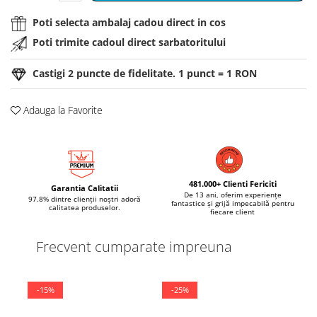
Poti selecta ambalaj cadou direct in cos
Poti trimite cadoul direct sarbatoritului
Castigi
2
puncte de fidelitate. 1 punct = 1 RON
Adauga la Favorite
481.000+ Clienti Fericiti
Garantia Calitatii
De 13 ani, oferim experiențe
97.8% dintre clienții noștri adoră
fantastice și grijă impecabilă pentru
calitatea produselor.
fiecare client
Frecvent cumparate impreuna
-15%
-25%
-2