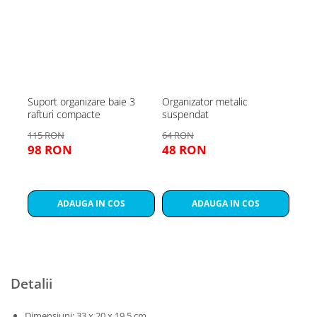
Suport organizare baie 3
Organizator metalic
Boxe
rafturi compacte
suspendat
Iubi
115 RON
64 RON
65 
98 RON
48 RON
49
ADAUGA IN COS
ADAUGA IN COS
Detalii
Dimensiuni: 33 x 20 x 19.5 cm