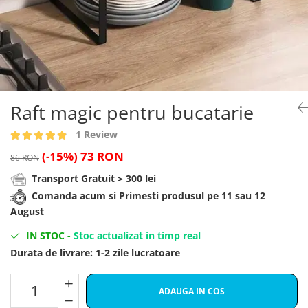
Brelocuri
Cadouri Zodia Pesti
Cadouri Sfantul Andrei
Cadouri Fete
Cani si Termosuri
Cadouri Sfantul Alexandru
Pentru Copilul din tine
Jocuri si Puzzle
Cadouri Sfanta Ana
Cadouri Haioase
Produse pentru Calatorie
Cadouri Constantin si Elena
Cadouri de Casa Noua
Seturi de caligrafie
Cadouri Sfanta Maria
Cadouri Majorat
Raft magic pentru bucatarie
Cadouri Sfintii Mihail si Gavriil
Cadouri pentru Nasi
1 Review
Cadouri pentru Bunici
(-15%)
73 RON
86 RON
Cadouri pentru Prieteni
Transport Gratuit > 300 lei
Cadouri pentru Sefi
Comanda acum si Primesti produsul pe 11 sau 12
August
Cel ce are tot
Cadouri Nunta si Cununie civila
IN STOC
-
Stoc actualizat in timp real
Durata de livrare:
1-2 zile lucratoare
ADAUGA IN COS