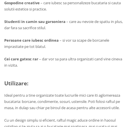
Gospodine creative
– care iubesc sa personalizeze bucataria si cauta
solutii estetice si practice.
Studenti in camin sau garsoniera
– care au nevoie de spatiu in plus,
dar fara sa sacrifice stilul.
Persoane care iubesc ordinea
– si vor sa scape de borcanele
imprastiate pe tot blatul.
Cei care gatesc rar
– dar vor sa para ultra organizati cand vine cineva
in vizita.
Utilizare:
Ideal pentru a tine organizate toate lucrurile mici care iti aglomereaza
bucataria: borcane, condimente, sosuri, ustensile. Poti folosi raftul pe
masa, in dulap sau chiar pe biroul de acasa pentru alte accesorii utile.
Cu un design simplu si eficient, raftul magic aduce ordine in haosul
cotidian si te ajuta sa ai o bucatarie mai spatioasa, mai curata si mai