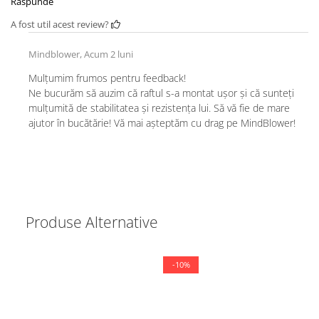
Raspunde
A fost util acest review?
Mindblower,
Acum 2 luni
Mulțumim frumos pentru feedback!
Ne bucurăm să auzim că raftul s-a montat ușor și că sunteți
mulțumită de stabilitatea și rezistența lui. Să vă fie de mare
ajutor în bucătărie! Vă mai așteptăm cu drag pe MindBlower!
Produse Alternative
-10%