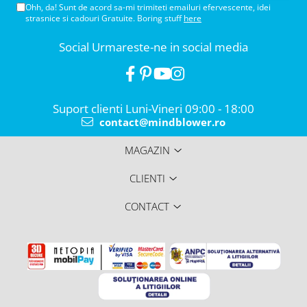
Ohh, da! Sunt de acord sa-mi trimiteti emailuri efervescente, idei
strasnice si cadouri Gratuite. Boring stuff
here
Social
Urmareste-ne in social media
Suport clienti
Luni-Vineri 09:00 - 18:00
contact@mindblower.ro
MAGAZIN
CLIENTI
CONTACT