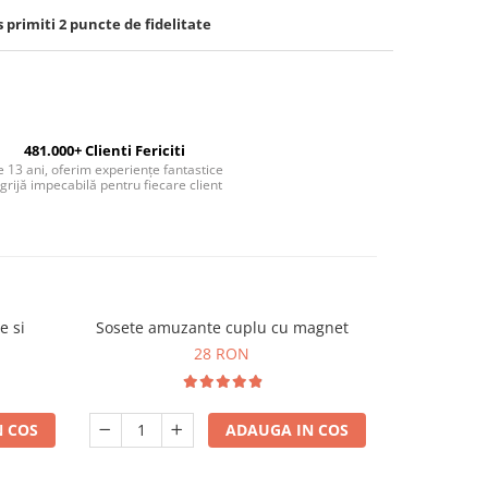
s primiti
2
puncte de fidelitate
481.000+ Clienti Fericiti
 13 ani, oferim experiențe fantastice
 grijă impecabilă pentru fiecare client
e si
Sosete amuzante cuplu cu magnet
Organizator 
-20%
28 RON
1
 COS
ADAUGA IN COS