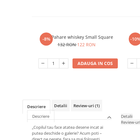
Set 4 Pahare whiskey Small Square
Set 6
-8%
-10
132 RON
122 RON
ADAUGA IN COS
Detalii
Review-uri
(1)
Descriere
Descriere
Detalii
Review-ur
„Copilul tau face atatea desene incat ai
putea deschide o galerie? Acum poti –
direct pe perete, fara sa mai folosesti