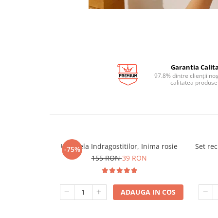
Garantia Calita
97.8% dintre clienții no
calitatea produse
Umbrela Indragostitilor, Inima rosie
Set re
-75%
155 RON
39 RON
ADAUGA IN COS