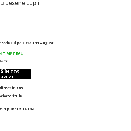
u desene copii
rodusul pe 10 sau 11 August
N TIMP REAL
toare
Ă ÎN COȘ
 LIMITAT
irect in cos
arbatoritului
e. 1 punct = 1 RON