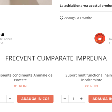
La achizitionarea acestui produ
Adauga la Favorite
tii
ștri adoră
De
lor.
și
FRECVENT CUMPARATE IMPREUNA
cipiente condimente Animale de
Suport multifunctional hain
Poveste
incaltaminte
81 RON
88 RON
ADAUGA IN COS
ADAUGA IN