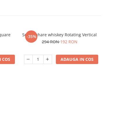
Square
Set 6 Pahare whiskey Rotating Vertical
Set 4 Pahare
-35%
-35%
294 RON
192 RON
19
 COS
ADAUGA IN COS