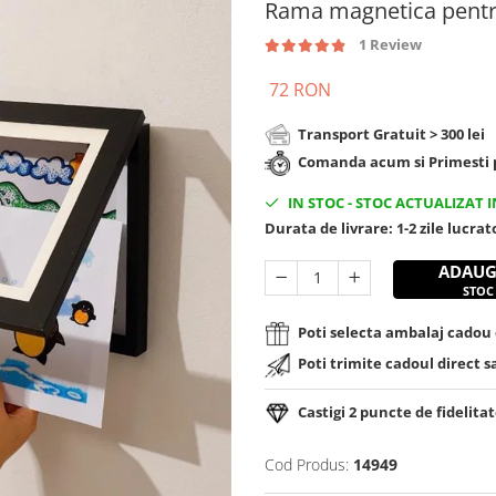
Rama magnetica pentr
1 Review
72 RON
Transport Gratuit > 300 lei
Comanda acum si Primesti p
IN STOC
-
STOC ACTUALIZAT I
Durata de livrare:
1-2 zile lucra
ADAUG
STOC
Poti selecta ambalaj cadou d
Poti trimite cadoul direct s
Castigi
2
puncte de fidelitat
Cod Produs:
14949