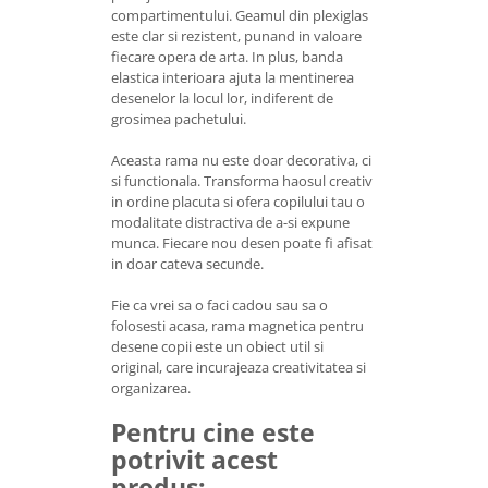
compartimentului. Geamul din plexiglas
este clar si rezistent, punand in valoare
fiecare opera de arta. In plus, banda
elastica interioara ajuta la mentinerea
desenelor la locul lor, indiferent de
grosimea pachetului.
Aceasta rama nu este doar decorativa, ci
si functionala. Transforma haosul creativ
in ordine placuta si ofera copilului tau o
modalitate distractiva de a-si expune
munca. Fiecare nou desen poate fi afisat
in doar cateva secunde.
Fie ca vrei sa o faci cadou sau sa o
folosesti acasa, rama magnetica pentru
desene copii este un obiect util si
original, care incurajeaza creativitatea si
organizarea.
Pentru cine este
potrivit acest
produs: