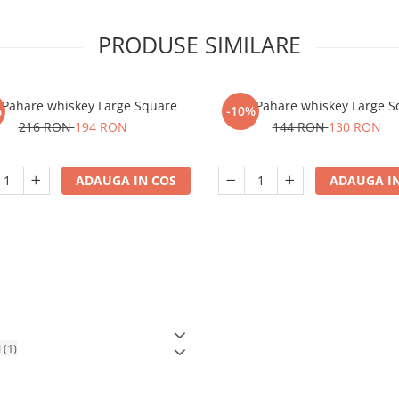
PRODUSE SIMILARE
 Pahare whiskey Large Square
Set 4 Pahare whiskey Large 
%
-10%
216 RON
194 RON
144 RON
130 RON
ADAUGA IN COS
ADAUGA IN
i
(1)