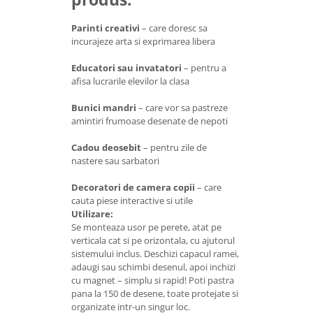
Parinti creativi
– care doresc sa
incurajeze arta si exprimarea libera
Educatori sau invatatori
– pentru a
afisa lucrarile elevilor la clasa
Bunici mandri
– care vor sa pastreze
amintiri frumoase desenate de nepoti
Cadou deosebit
– pentru zile de
nastere sau sarbatori
Decoratori de camera copii
– care
cauta piese interactive si utile
Utilizare:
Se monteaza usor pe perete, atat pe
verticala cat si pe orizontala, cu ajutorul
sistemului inclus. Deschizi capacul ramei,
adaugi sau schimbi desenul, apoi inchizi
cu magnet – simplu si rapid! Poti pastra
pana la 150 de desene, toate protejate si
organizate intr-un singur loc.