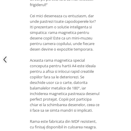
frigiderul!”
Cei mici deseneaza cu entuziasm, dar
unde pastrezi toate capodoperele lor?
Iti prezentam o solutie inteligenta si
simpatica: rama magnetica pentru
desene copii! Este ca un mini-muzeu
pentru camera copilului, unde fiecare
desen devine o expozitie temporara.
Aceasta rama magnetica special
conceputa pentru hartii A4 este ideala
pentru a afisa si inlocui rapid creatiile
copiilor fara sa le deteriorezi. Se
deschide usor ca o carte, datorita
balamalelor metalice de 180°, iar
inchiderea magnetica pastreaza desenul
perfect protejat. Copiii pot participa
chiar ei la schimbarea desenelor, ceea ce
ii face sa se simta mandri si implicati.
Rama este fabricata din MDF rezistent,
cu finisaj disponibil in culoarea neagra.