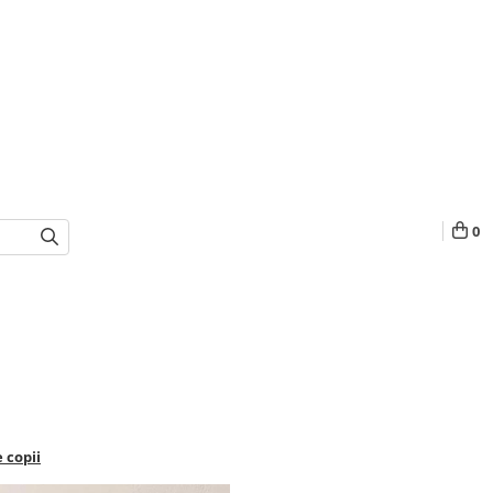
0
 copii