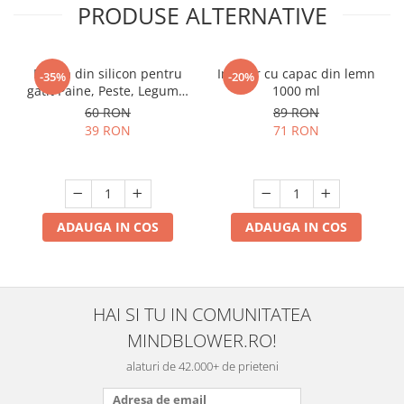
PRODUSE ALTERNATIVE
Forma din silicon pentru
Infuzor cu capac din lemn
-35%
-20%
gatit Paine, Peste, Legume.
1000 ml
Din Silicon, Pliabila,
60 RON
89 RON
Multifunctionala
39 RON
71 RON
ADAUGA IN COS
ADAUGA IN COS
HAI SI TU IN COMUNITATEA
MINDBLOWER.RO!
alaturi de 42.000+ de prieteni