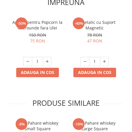
IMPREUNA
Aparat pentru Popcorn la
Pix Metalic cu Suport
R
-50%
-40%
Microunde fara Ulei
Magnetic
di
150 RON
78 RON
75 RON
47 RON
ADAUGA IN COS
ADAUGA IN COS
PRODUSE SIMILARE
Set 4 Pahare whiskey
Set 6 Pahare whiskey
-8%
-10%
Small Square
Large Square