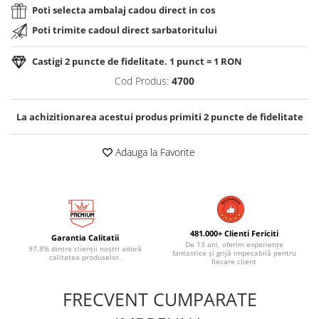
Poti selecta ambalaj cadou direct in cos
Poti trimite cadoul direct sarbatoritului
Castigi
2
puncte de fidelitate. 1 punct = 1 RON
Cod Produs:
4700
La achizitionarea acestui produs primiti
2
puncte de fidelitate
Adauga la Favorite
481.000+ Clienti Fericiti
Garantia Calitatii
De 13 ani, oferim experiențe
97.8% dintre clienții noștri adoră
fantastice și grijă impecabilă pentru
calitatea produselor.
fiecare client
FRECVENT CUMPARATE