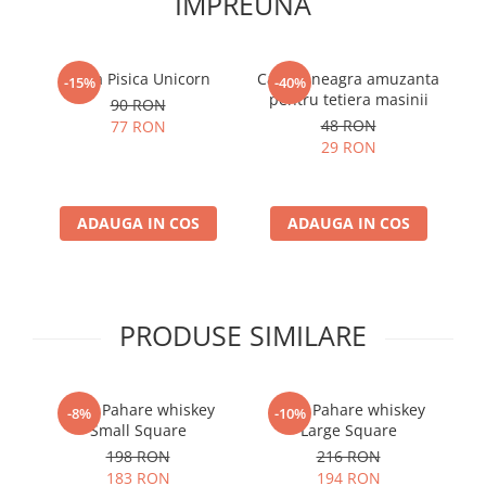
IMPREUNA
Cana Pisica Unicorn
Cagula neagra amuzanta
-15%
-40%
pentru tetiera masinii
90 RON
48 RON
77 RON
29 RON
ADAUGA IN COS
ADAUGA IN COS
PRODUSE SIMILARE
Set 6 Pahare whiskey
Set 6 Pahare whiskey
-8%
-10%
Small Square
Large Square
198 RON
216 RON
183 RON
194 RON