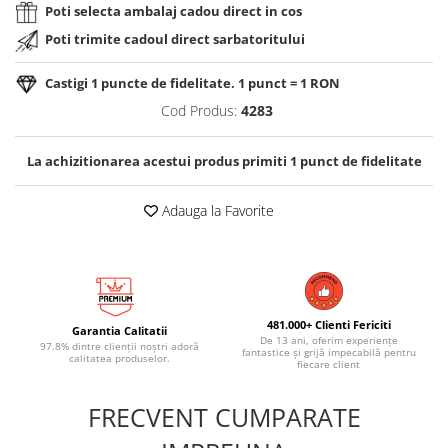
Poti selecta ambalaj cadou direct in cos
Poti trimite cadoul direct sarbatoritului
Castigi
1
puncte de fidelitate. 1 punct = 1 RON
Cod Produs:
4283
La achizitionarea acestui produs primiti
1
punct de fidelitate
Adauga la Favorite
481.000+ Clienti Fericiti
Garantia Calitatii
De 13 ani, oferim experiențe
97.8% dintre clienții noștri adoră
fantastice și grijă impecabilă pentru
calitatea produselor.
fiecare client
FRECVENT CUMPARATE