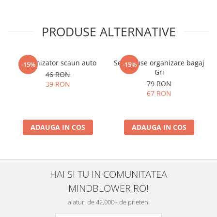
PRODUSE ALTERNATIVE
Organizator scaun auto
Set 7 huse organizare bagaj
-15%
-15%
Gri
46 RON
79 RON
39 RON
67 RON
ADAUGA IN COS
ADAUGA IN COS
HAI SI TU IN COMUNITATEA
MINDBLOWER.RO!
alaturi de 42.000+ de prieteni