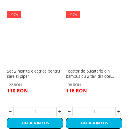
-10%
-16%
Set 2 rasnite electrice pentru
Tocator de bucatarie din
Di
sare si piper
bambus cu 2 tavi din otel
inoxidabil
122 RON
138 RON
4
110 RON
116 RON
ADAUGA IN COS
ADAUGA IN COS