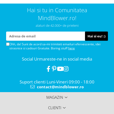
Hai si tu in Comunitatea
MindBlower.ro!
alaturi de 42.000+ de prieteni
Ohh, da! Sunt de acord sa-mi trimiteti emailuri efervescente, idei
strasnice si cadouri Gratuite. Boring stuff
here
Social
Urmareste-ne in social media
Suport clienti
Luni-Vineri 09:00 - 18:00
contact@mindblower.ro
MAGAZIN
CLIENTI