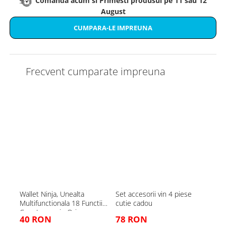
Comanda acum si Primesti produsul pe 11 sau 12
August
CUMPARA-LE IMPREUNA
Frecvent cumparate impreuna
Wallet Ninja, Unealta
Set accesorii vin 4 piese
Pix m
Multifunctionala 18 Functii
cutie cadou
surub
Care Incape in Orice
touc
40 RON
78 RON
39
Portofel