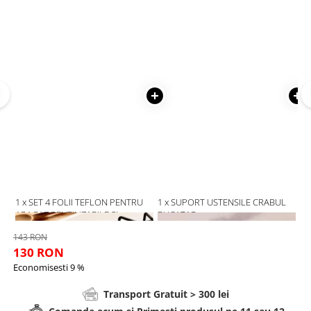
1 x SET 4 FOLII TEFLON PENTRU
1 x SUPORT USTENSILE CRABUL
1 
ARAGAZ REUTILIZABILE SI
BUCATAR
A
LAVABILE
143 RON
130 RON
Economisesti 9 %
Transport Gratuit > 300 lei