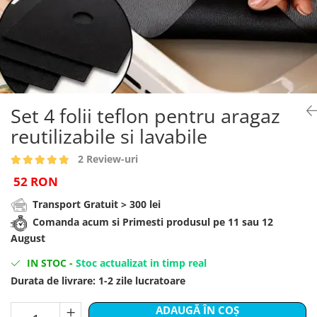
Brelocuri
Cadouri Zodia Pesti
Cadouri Sfantul Andrei
Cadouri Fete
Cani si Termosuri
Cadouri Sfantul Alexandru
Pentru Copilul din tine
Jocuri si Puzzle
Cadouri Sfanta Ana
Cadouri Haioase
Produse pentru Calatorie
Cadouri Constantin si Elena
Cadouri de Casa Noua
Seturi de caligrafie
Cadouri Sfanta Maria
Cadouri Majorat
Set 4 folii teflon pentru aragaz
Cadouri Sfintii Mihail si Gavriil
Cadouri pentru Nasi
reutilizabile si lavabile
Cadouri pentru Bunici
2 Review-uri
Cadouri pentru Prieteni
52 RON
Cadouri pentru Sefi
Transport Gratuit > 300 lei
Cel ce are tot
Comanda acum si Primesti produsul pe 11 sau 12
August
Cadouri Nunta si Cununie civila
IN STOC
-
Stoc actualizat in timp real
Durata de livrare:
1-2 zile lucratoare
ADAUGĂ ÎN COȘ