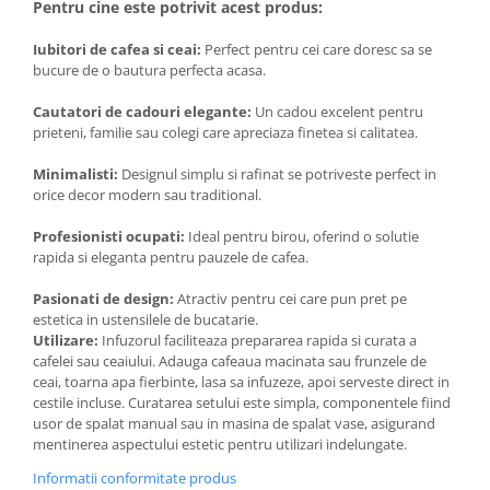
Pentru cine este potrivit acest produs:
Iubitori de cafea si ceai:
Perfect pentru cei care doresc sa se
bucure de o bautura perfecta acasa.
Cautatori de cadouri elegante:
Un cadou excelent pentru
prieteni, familie sau colegi care apreciaza finetea si calitatea.
Minimalisti:
Designul simplu si rafinat se potriveste perfect in
orice decor modern sau traditional.
Profesionisti ocupati:
Ideal pentru birou, oferind o solutie
rapida si eleganta pentru pauzele de cafea.
Pasionati de design:
Atractiv pentru cei care pun pret pe
estetica in ustensilele de bucatarie.
Utilizare:
Infuzorul faciliteaza prepararea rapida si curata a
cafelei sau ceaiului. Adauga cafeaua macinata sau frunzele de
ceai, toarna apa fierbinte, lasa sa infuzeze, apoi serveste direct in
cestile incluse. Curatarea setului este simpla, componentele fiind
usor de spalat manual sau in masina de spalat vase, asigurand
mentinerea aspectului estetic pentru utilizari indelungate.
Informatii conformitate produs