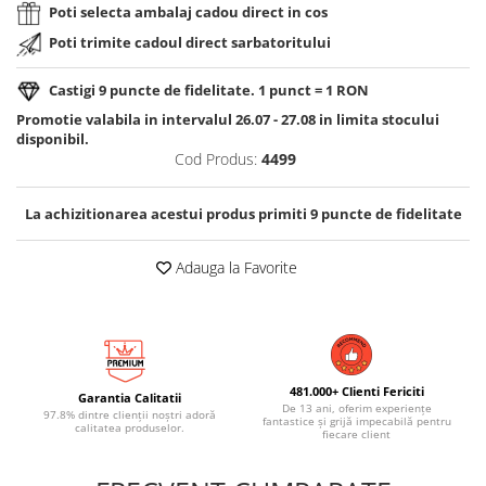
Poti selecta ambalaj cadou direct in cos
Poti trimite cadoul direct sarbatoritului
Castigi
9
puncte de fidelitate. 1 punct = 1 RON
Promotie valabila in intervalul 26.07 - 27.08 in limita stocului
disponibil.
Cod Produs:
4499
La achizitionarea acestui produs primiti
9
puncte de fidelitate
Adauga la Favorite
481.000+ Clienti Fericiti
Garantia Calitatii
De 13 ani, oferim experiențe
97.8% dintre clienții noștri adoră
fantastice și grijă impecabilă pentru
calitatea produselor.
fiecare client