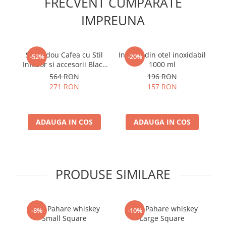
FRECVENT CUMPARATE
IMPREUNA
Set cadou Cafea cu Stil
Infuzor din otel inoxidabil
-52%
-20%
Infuzor si accesorii Black
1000 ml
V60
564 RON
196 RON
271 RON
157 RON
ADAUGA IN COS
ADAUGA IN COS
PRODUSE SIMILARE
Set 4 Pahare whiskey
Set 6 Pahare whiskey
-8%
-10%
Small Square
Large Square