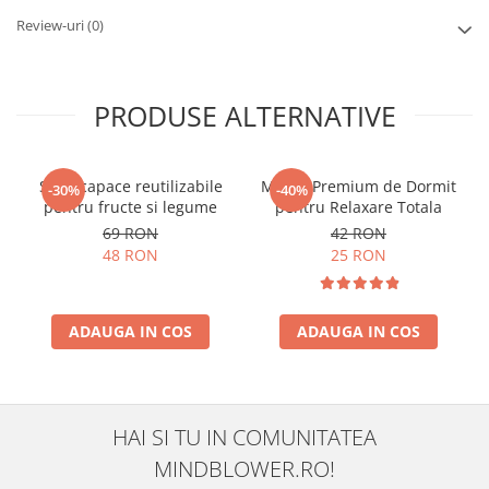
Review-uri
(0)
PRODUSE ALTERNATIVE
Set 4 capace reutilizabile
Masca Premium de Dormit
-30%
-40%
pentru fructe si legume
pentru Relaxare Totala
69 RON
42 RON
48 RON
25 RON
ADAUGA IN COS
ADAUGA IN COS
HAI SI TU IN COMUNITATEA
MINDBLOWER.RO!