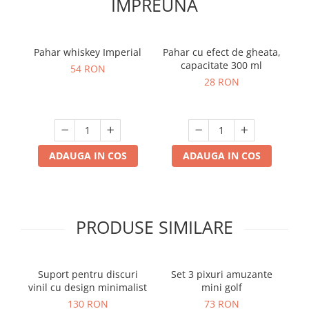
IMPREUNA
Pahar whiskey Imperial
Pahar cu efect de gheata,
capacitate 300 ml
54 RON
28 RON
ADAUGA IN COS
ADAUGA IN COS
PRODUSE SIMILARE
Suport pentru discuri
Set 3 pixuri amuzante
vinil cu design minimalist
mini golf
de
130 RON
73 RON