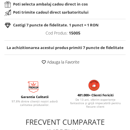
Poti selecta ambalaj cadou direct in cos
Poti trimite cadoul direct sarbatoritului
Castigi
7
puncte de fidelitate. 1 punct = 1 RON
Cod Produs:
15005
La achizitionarea acestui produs primiti
7
puncte de fidelitate
Adauga la Favorite
481.000+ Clienti Fericiti
Garantia Calitatii
De 13 ani, oferim experiențe
97.8% dintre clienții noștri adoră
fantastice și grijă impecabilă pentru
calitatea produselor.
fiecare client
FRECVENT CUMPARATE