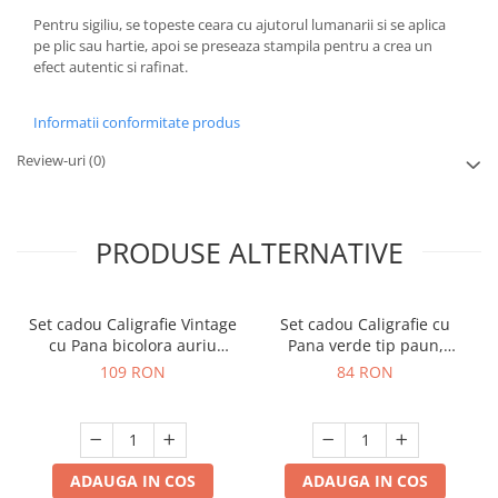
Pentru sigiliu, se topeste ceara cu ajutorul lumanarii si se aplica
pe plic sau hartie, apoi se preseaza stampila pentru a crea un
efect autentic si rafinat.
Informatii conformitate produs
Review-uri
(0)
PRODUSE ALTERNATIVE
Set cadou Caligrafie Vintage
Set cadou Caligrafie cu
cu Pana bicolora auriu
Pana verde tip paun,
verde si Accesorii pentru
Cerneala si Cutie Vintage, 3
109 RON
84 RON
Sigiliu, 5 piese
piese
ADAUGA IN COS
ADAUGA IN COS