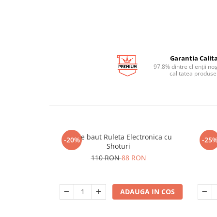
Garantia Calita
97.8% dintre clienții no
calitatea produse
Joc de baut Ruleta Electronica cu
-20%
-25
Shoturi
110 RON
88 RON
ADAUGA IN COS