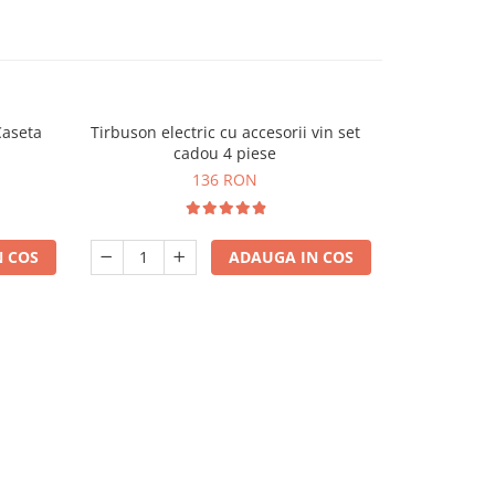
Caseta
Tirbuson electric cu accesorii vin set
cadou 4 piese
136 RON
 COS
ADAUGA IN COS