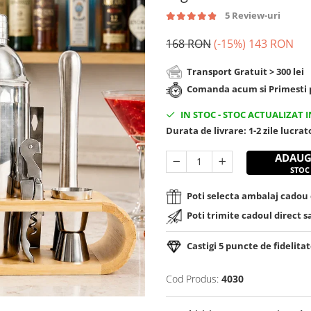
5 Review-uri
168 RON
(-15%)
143 RON
Transport Gratuit > 300 lei
Comanda acum si Primesti p
IN STOC
-
STOC ACTUALIZAT I
Durata de livrare:
1-2 zile lucra
ADAUG
STOC
Poti selecta ambalaj cadou d
Poti trimite cadoul direct s
Castigi
5
puncte de fidelitat
Cod Produs:
4030