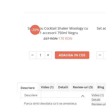
Set cadou Cocktail Shaker Mixology cu
Set ac
-25%
11 accesorii 750ml Negru
227 RON
170 RON
ADAUGA IN COS
Video
(1)
Detalii
Review-uri
(5)
Blog
Descriere
Descriere
Video
(1)
Detalii
Parca simti deodata ca ti se amesteca
Review-ur