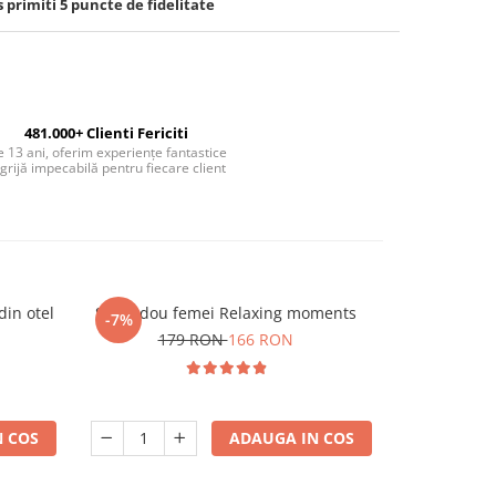
s primiti
5
puncte de fidelitate
481.000+ Clienti Fericiti
 13 ani, oferim experiențe fantastice
 grijă impecabilă pentru fiecare client
din otel
Set cadou femei Relaxing moments
Pahar whi
-7%
179 RON
166 RON
 COS
ADAUGA IN COS