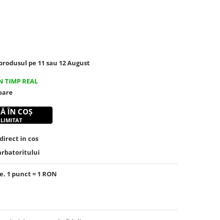
rodusul pe 11 sau 12 August
N TIMP REAL
toare
Ă ÎN COȘ
 LIMITAT
irect in cos
arbatoritului
e. 1 punct = 1 RON