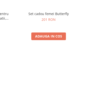
pentru
Set cadou femei Butterfly
Set cadou 
atii,
201 RON
ADAUGA IN COS
A