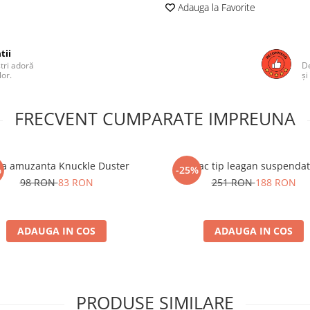
Adauga la Favorite
tii
ștri adoră
De
lor.
și
FRECVENT CUMPARATE IMPREUNA
a amuzanta Knuckle Duster
Hamac tip leagan suspendat
%
-25%
98 RON
83 RON
251 RON
188 RON
ADAUGA IN COS
ADAUGA IN COS
PRODUSE SIMILARE