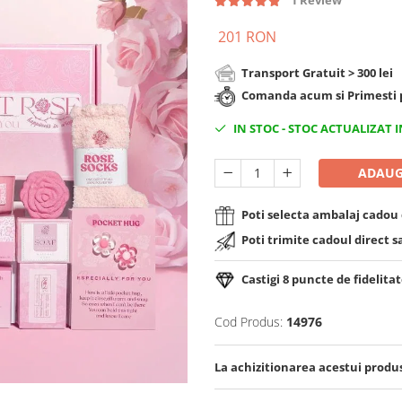
1 Review
201 RON
Transport Gratuit > 300 lei
Comanda acum si Primesti p
IN STOC
-
STOC ACTUALIZAT I
ADAUG
Poti selecta ambalaj cadou d
Poti trimite cadoul direct s
Castigi
8
puncte de fidelitat
Cod Produs:
14976
La achizitionarea acestui produ