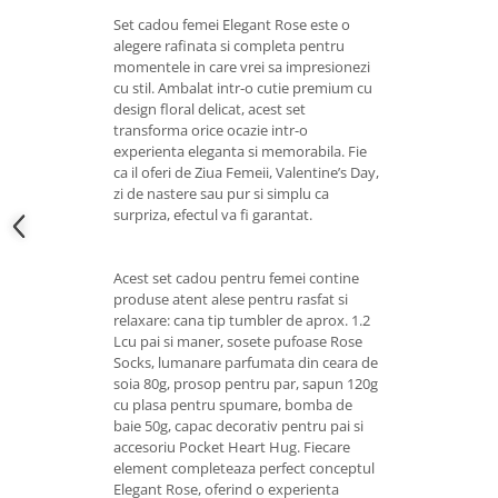
Set cadou femei Elegant Rose este o
alegere rafinata si completa pentru
momentele in care vrei sa impresionezi
cu stil. Ambalat intr-o cutie premium cu
design floral delicat, acest set
transforma orice ocazie intr-o
experienta eleganta si memorabila. Fie
ca il oferi de Ziua Femeii, Valentine’s Day,
zi de nastere sau pur si simplu ca
surpriza, efectul va fi garantat.
Acest set cadou pentru femei contine
produse atent alese pentru rasfat si
relaxare: cana tip tumbler de aprox. 1.2
Lcu pai si maner, sosete pufoase Rose
Socks, lumanare parfumata din ceara de
soia 80g, prosop pentru par, sapun 120g
cu plasa pentru spumare, bomba de
baie 50g, capac decorativ pentru pai si
accesoriu Pocket Heart Hug. Fiecare
element completeaza perfect conceptul
Elegant Rose, oferind o experienta