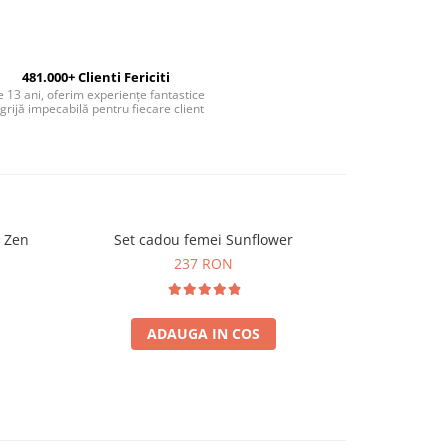
481.000+ Clienti Fericiti
 13 ani, oferim experiențe fantastice
 grijă impecabilă pentru fiecare client
 Zen
Set cadou femei Sunflower
Minge giros
incheiet
237 RON
ADAUGA IN COS
A