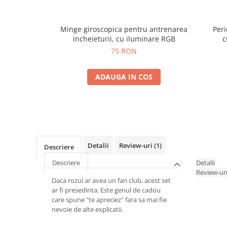
Minge giroscopica pentru antrenarea
Peri
incheieturii, cu iluminare RGB
c
75 RON
ADAUGA IN COS
Detalii
Review-uri
(1)
Descriere
Descriere
Detalii
Review-ur
Daca rozul ar avea un fan club, acest set
ar fi presedinta. Este genul de cadou
care spune "te apreciez" fara sa mai fie
nevoie de alte explicatii.