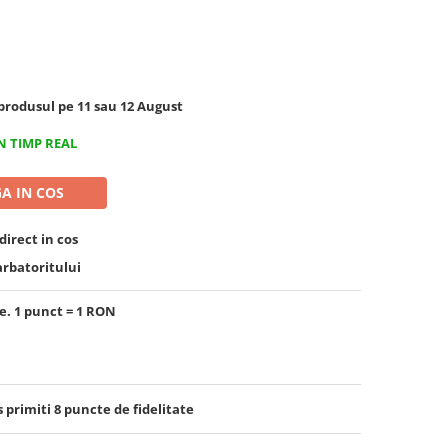
rodusul pe 11 sau 12 August
N TIMP REAL
A IN COS
irect in cos
arbatoritului
e. 1 punct = 1 RON
s primiti
8
puncte de fidelitate