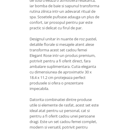
de soia creeaza o atmosfera relaxanta,
iar bomba de baie si sapunul transforma
rutina zilnica intr-un adevarat ritual de
spa. Sosetele pufoase adauga un plus de
confort, iar prosopul pentru par este
practic si delicat cu firul de par.
Designul unitar in nuante de roz pastel,
detaliile florale si mesajele atent alese
transforma acest set cadou femei
Elegant Rose intr-un produs premium,
potrivit pentru a fi oferit direct, fara
ambalare suplimentara. Cutia eleganta
cu dimensiunea de aproximativ 30 x
18.4 x 11.2 cm protejeaza perfect
produsele si ofera o prezentare
impecabila.
Datorita combinatiei dintre produse
utile si elemente de rasfat, acest set este
ideal atat pentru uz personal, cat si
pentru a fi oferit cadou unei persoane
dragi. Este un set cadou femei complet,
modern si versatil, potrivit pentru