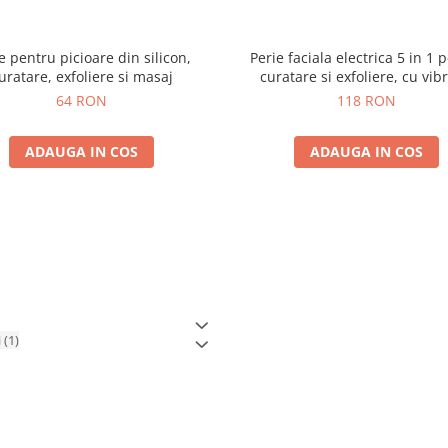
e pentru picioare din silicon,
Perie faciala electrica 5 in 1 
uratare, exfoliere si masaj
curatare si exfoliere, cu vibr
reincarcabila
64 RON
118 RON
ADAUGA IN COS
ADAUGA IN COS
i
(1)