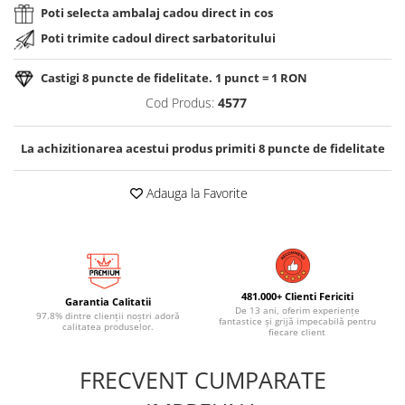
Poti selecta ambalaj cadou direct in cos
Poti trimite cadoul direct sarbatoritului
Castigi
8
puncte de fidelitate. 1 punct = 1 RON
Cod Produs:
4577
La achizitionarea acestui produs primiti
8
puncte de fidelitate
Adauga la Favorite
481.000+ Clienti Fericiti
Garantia Calitatii
De 13 ani, oferim experiențe
97.8% dintre clienții noștri adoră
fantastice și grijă impecabilă pentru
calitatea produselor.
fiecare client
FRECVENT CUMPARATE