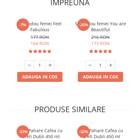
IMPREUNA
Set cadou femei Feel
Set cadou femei You are
-7%
-20%
Fabulous
Beautiful
177 RON
216 RON
164 RON
173 RON
ADAUGA IN COS
ADAUGA IN COS
PRODUSE SIMILARE
Set 6 Pahare Cafea cu
Set 4 Pahare Cafea cu
-32%
-32%
Pereti Dubli 450 ml
Pereti Dubli 450 ml