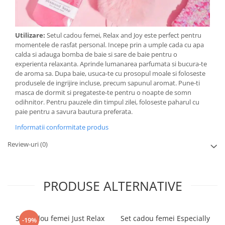
Utilizare:
Setul cadou femei, Relax and Joy este perfect pentru
momentele de rasfat personal. Incepe prin a umple cada cu apa
calda si adauga bomba de baie si sare de baie pentru o
experienta relaxanta. Aprinde lumanarea parfumata si bucura-te
de aroma sa. Dupa baie, usuca-te cu prosopul moale si foloseste
produsele de ingrijire incluse, precum sapunul aromat. Pune-ti
masca de dormit si pregateste-te pentru o noapte de somn
odihnitor. Pentru pauzele din timpul zilei, foloseste paharul cu
paie pentru a savura bautura preferata.
Informatii conformitate produs
Review-uri
(0)
PRODUSE ALTERNATIVE
Set cadou femei Just Relax
Set cadou femei Especially
-19%