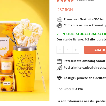
2 Review-uri
237 RON
Transport Gratuit > 300 lei
Comanda acum si Primesti p
IN STOC
-
STOC ACTUALIZAT I
Durata de livrare:
1-2 zile lucra
ADAUG
Poti selecta ambalaj cadou d
Poti trimite cadoul direct s
Castigi
9
puncte de fidelitat
Cod Produs:
4196
La achizitionarea acestui produ