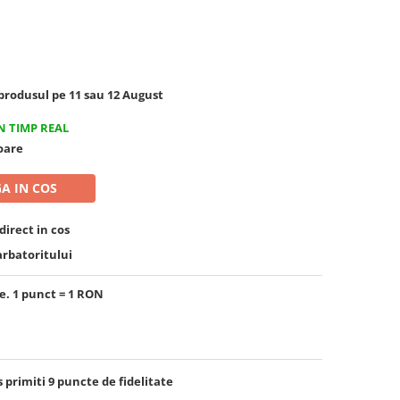
rodusul pe 11 sau 12 August
N TIMP REAL
toare
A IN COS
irect in cos
arbatoritului
e. 1 punct = 1 RON
s primiti
9
puncte de fidelitate