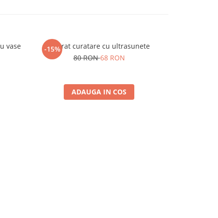
ru vase
Aparat curatare cu ultrasunete
Suport elega
-15%
-25%
80 RON
68 RON
6
ADAUGA IN COS
A