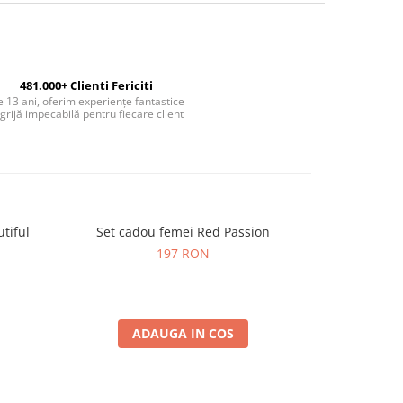
481.000+ Clienti Fericiti
 13 ani, oferim experiențe fantastice
 grijă impecabilă pentru fiecare client
tiful
Set cadou femei Red Passion
Set cado
197 RON
ADAUGA IN COS
A