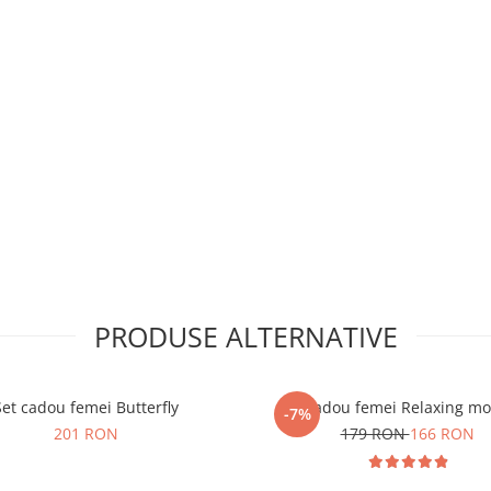
PRODUSE ALTERNATIVE
Set cadou femei Butterfly
Set cadou femei Relaxing m
-7%
201 RON
179 RON
166 RON