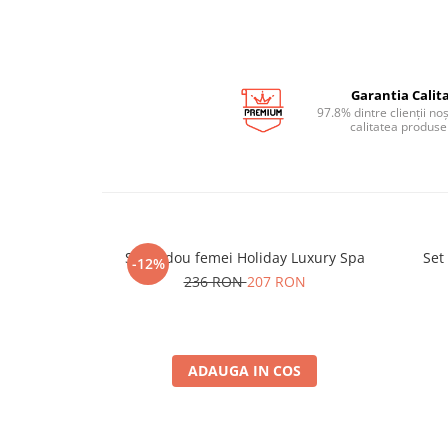
Garantia Calita
97.8% dintre clienții no
calitatea produse
Set cadou femei Holiday Luxury Spa
Set
-12%
236 RON
207 RON
ADAUGA IN COS