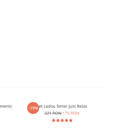
oments
Set cadou femei Just Relax
Set cad
-19%
221 RON
179 RON