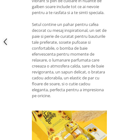
vibrant si plin de culoare in nuante de
galben soare include tot ce ai nevoie
pentru a te rasfata si a te simti speciala.
Setul contine un pahar pentru cafea
decorat cu mesaj inspirational, un set de
paie si perie de curatat pentru bauturile
tale preferate, sosete pufoase si
confortabile, o bomba de baie
efervescenta pentru momente de
relaxare, o lumanare parfumata care
creeaza o atmosfera calda, sare de baie
revigoranta, un sapun delicat, o bratara
cadou adorabila, un elastic de par cu
floare de soare, si o cutie cadou
eleganta, perfecta pentru a impresiona
pe oricine.