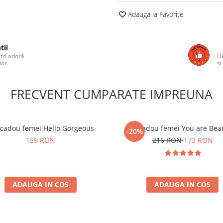
Adauga la Favorite
tii
ștri adoră
De
lor.
și
FRECVENT CUMPARATE IMPREUNA
 cadou femei Hello Gorgeous
Set cadou femei You are Beau
-20%
159 RON
216 RON
173 RON
ADAUGA IN COS
ADAUGA IN COS