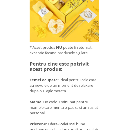
* Acest produs
NU
poate fi returnat,
exceptie facand produsele sigilate.
Pentru cine este potrivit
acest produs:
Femei ocupate
: Ideal pentru cele care
au nevoie de un moment de relaxare
dupa o zi aglomerata.
Mame
: Un cadou minunat pentru
mamele care merita o pauza si un rasfat
personal.
Prietene
: Ofera-i celei mai bune
prietene un set cadou care ii arata cat de