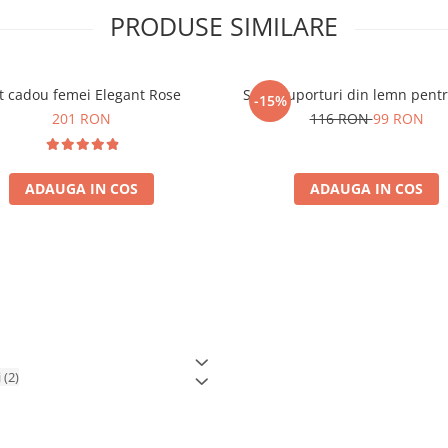
PRODUSE SIMILARE
t cadou femei Elegant Rose
Set 3 suporturi din lemn pent
-15%
201 RON
116 RON
99 RON
ADAUGA IN COS
ADAUGA IN COS
i
(2)